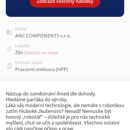
Zobrazit všechny nabídky
Firma
ANC COMPONENTS s.r.o.
Lokalita
Zlín
Zobrazit na mapě
Smluvní vztah
Pracovní smlouva (HPP)
Nástup do zaměstnání ihned dle dohody.
Hledáme parťáka do výroby.
Láká vás moderní technologie, ale nemáte s robotikou
zatím hluboké zkušenosti? Nevadí! Nemusíte být
hotový „robotář“ – důležité je pro nás technické
myšlení, chuť se učit a spolehlivost. Všechno ostatní
vás rádi naučíme přímo v praxi.