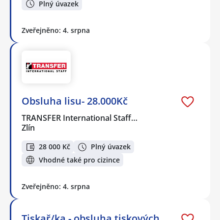
Plný úvazek
Zveřejněno: 4. srpna
Obsluha lisu- 28.000Kč
TRANSFER International Staff…
Zlín
28 000 Kč
Plný úvazek
Vhodné také pro cizince
Zveřejněno: 4. srpna
Tiskař/ka - obsluha tiskových