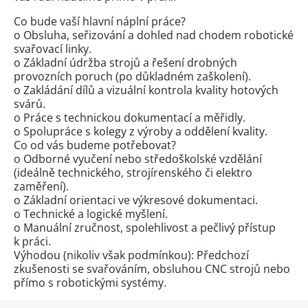
Co bude vaší hlavní náplní práce?
o Obsluha, seřizování a dohled nad chodem robotické
svařovací linky.
o Základní údržba strojů a řešení drobných
provozních poruch (po důkladném zaškolení).
o Zakládání dílů a vizuální kontrola kvality hotových
svárů.
o Práce s technickou dokumentací a měřidly.
o Spolupráce s kolegy z výroby a oddělení kvality.
Co od vás budeme potřebovat?
o Odborné vyučení nebo středoškolské vzdělání
(ideálně technického, strojírenského či elektro
zaměření).
o Základní orientaci ve výkresové dokumentaci.
o Technické a logické myšlení.
o Manuální zručnost, spolehlivost a pečlivý přístup
k práci.
Výhodou (nikoliv však podmínkou): Předchozí
zkušenosti se svařováním, obsluhou CNC strojů nebo
přímo s robotickými systémy.