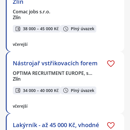
Zlín
Comac jobs s.r.o.
Zlín
38 000 – 45 000 Kč
Plný úvazek
včerejší
Nástrojař vstřikovacích forem
OPTIMA RECRUITMENT EUROPE, s…
Zlín
34 000 – 40 000 Kč
Plný úvazek
včerejší
Lakýrník - až 45 000 Kč, vhodné