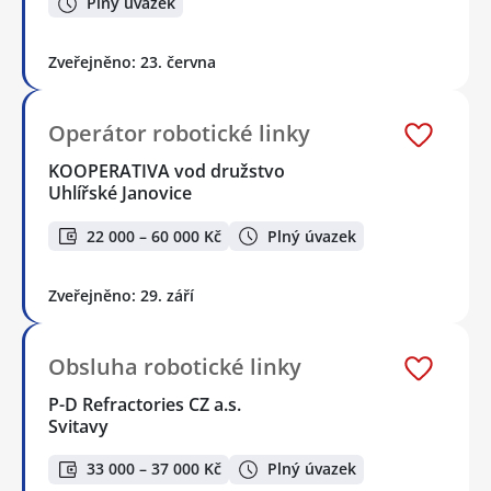
Plný úvazek
Zveřejněno: 23. června
Operátor robotické linky
KOOPERATIVA vod družstvo
Uhlířské Janovice
22 000 – 60 000 Kč
Plný úvazek
Zveřejněno: 29. září
Obsluha robotické linky
P-D Refractories CZ a.s.
Svitavy
33 000 – 37 000 Kč
Plný úvazek