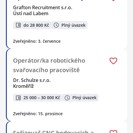
Grafton Recruitment s.r.o.
Ústí nad Labem
do 28 800 Kč
Plný úvazek
Zveřejněno: 3. července
Operátor/ka robotického
svařovacího pracoviště
Dr. Schulze s.r.o.
Kroměříž
25 000 – 30 000 Kč
Plný úvazek
Zveřejněno: 15. prosince
Seřizovač CNC bodovacích a