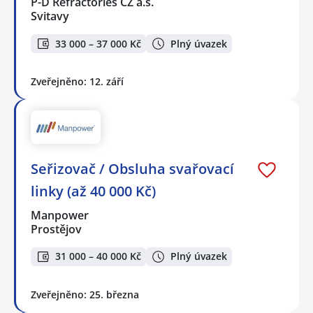
P-D Refractories CZ a.s.
Svitavy
33 000 – 37 000 Kč
Plný úvazek
Zveřejněno: 12. září
Seřizovač / Obsluha svařovací
linky (až 40 000 Kč)
Manpower
Prostějov
31 000 – 40 000 Kč
Plný úvazek
Zveřejněno: 25. března