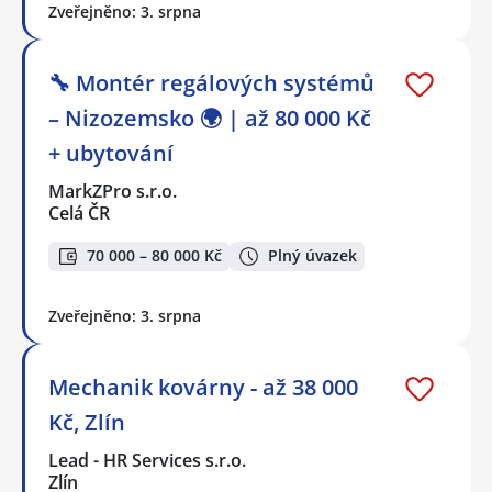
Zveřejněno: 3. srpna
🔧 Montér regálových systémů
– Nizozemsko 🌍 | až 80 000 Kč
+ ubytování
MarkZPro s.r.o.
Celá ČR
70 000 – 80 000 Kč
Plný úvazek
Zveřejněno: 3. srpna
Mechanik kovárny - až 38 000
Kč, Zlín
Lead - HR Services s.r.o.
Zlín