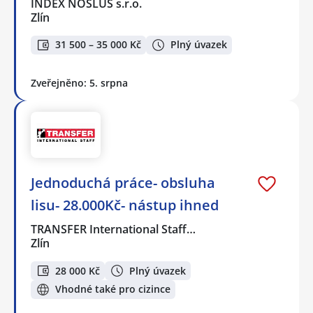
INDEX NOSLUŠ s.r.o.
Zlín
31 500 – 35 000 Kč
Plný úvazek
Zveřejněno: 5. srpna
Jednoduchá práce- obsluha
lisu- 28.000Kč- nástup ihned
TRANSFER International Staff…
Zlín
28 000 Kč
Plný úvazek
Vhodné také pro cizince