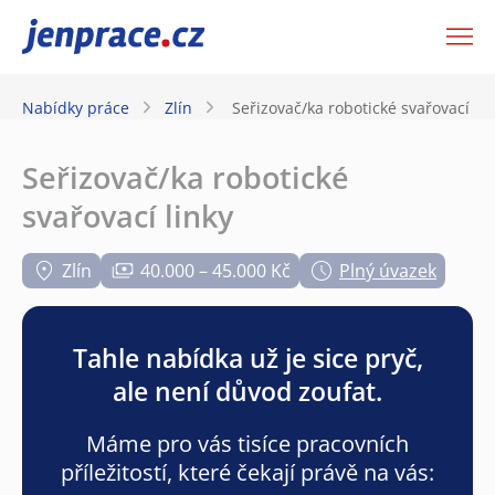
JenPráce.cz
Nabídky práce
Zlín
Seřizovač/ka robotické svařovací lin
Seřizovač/ka robotické
svařovací linky
Zlín
40.000 – 45.000 Kč
Plný úvazek
Tahle nabídka už je sice pryč,
ale není důvod zoufat.
Máme pro vás tisíce pracovních
příležitostí, které čekají právě na vás: