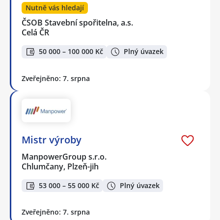
Nutně vás hledají
ČSOB Stavební spořitelna, a.s.
Celá ČR
50 000 – 100 000 Kč
Plný úvazek
Zveřejněno: 7. srpna
Mistr výroby
ManpowerGroup s.r.o.
Chlumčany, Plzeň-jih
53 000 – 55 000 Kč
Plný úvazek
Zveřejněno: 7. srpna