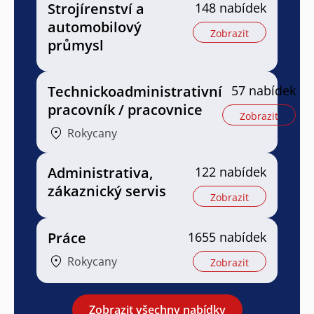
Strojírenství a
148 nabídek
automobilový
Zobrazit
průmysl
Technickoadministrativní
57 nabídek
pracovník / pracovnice
Zobrazit
Rokycany
Administrativa,
122 nabídek
zákaznický servis
Zobrazit
Práce
1655 nabídek
Rokycany
Zobrazit
Zobrazit všechny nabídky