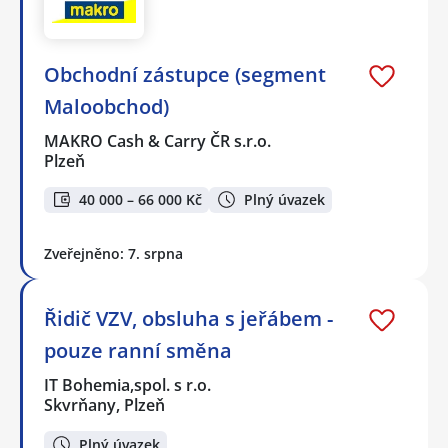
Obchodní zástupce (segment
Maloobchod)
MAKRO Cash & Carry ČR s.r.o.
Plzeň
40 000 – 66 000 Kč
Plný úvazek
Zveřejněno: 7. srpna
Řidič VZV, obsluha s jeřábem -
pouze ranní směna
IT Bohemia,spol. s r.o.
Skvrňany, Plzeň
Plný úvazek