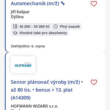
Automechanik (m/ž) 🔧
Jiří Kašpar
Dýšina
45 000 – 55 000 Kč
Plný úvazek
Vhodné také pro absolventy
Zveřejněno: 6. srpna
Senior plánovač výroby (m/ž) •
až 80 tis. • bonus + 13. plat
(A14309)
HOFMANN WIZARD s.r.o.