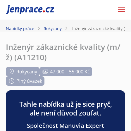
JenPráce.cz
Nabídky práce
Rokycany
Inženýr zákaznické kvality (m/
Inženýr zákaznické kvality (m/
ž) (A11210)
Rokycany
47.000 – 55.000 Kč
Plný úvazek
Tahle nabídka už je sice pryč,
ale není důvod zoufat.
Společnost Manuvia Expert