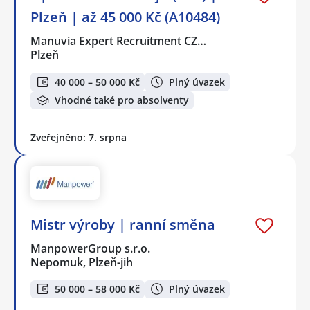
Plzeň | až 45 000 Kč (A10484)
Manuvia Expert Recruitment CZ…
Plzeň
40 000 – 50 000 Kč
Plný úvazek
Vhodné také pro absolventy
Zveřejněno: 7. srpna
Mistr výroby | ranní směna
ManpowerGroup s.r.o.
Nepomuk, Plzeň-jih
50 000 – 58 000 Kč
Plný úvazek