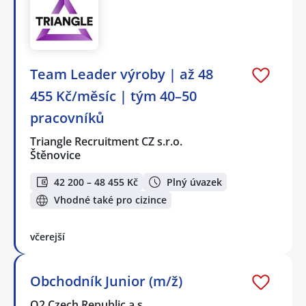
Team Leader výroby | až 48
455 Kč/měsíc | tým 40–50
pracovníků
Triangle Recruitment CZ s.r.o.
Štěnovice
42 200 – 48 455 Kč
Plný úvazek
Vhodné také pro cizince
včerejší
Obchodník Junior (m/ž)
O2 Czech Republic a.s.