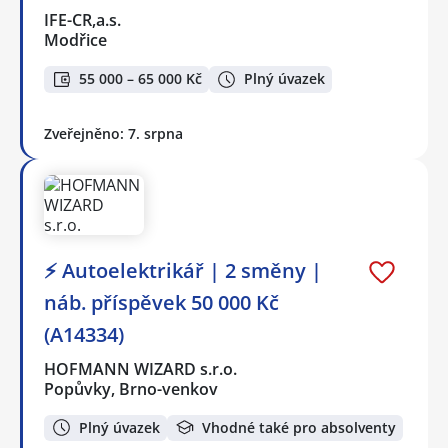
IFE-CR,a.s.
Modřice
55 000 – 65 000 Kč
Plný úvazek
Zveřejněno: 7. srpna
⚡ Autoelektrikář | 2 směny |
náb. příspěvek 50 000 Kč
(A14334)
HOFMANN WIZARD s.r.o.
Popůvky, Brno-venkov
Plný úvazek
Vhodné také pro absolventy