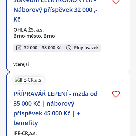
Náborový příspěvek 32 000 ,-
Kč
OHLA ŽS, a.s.
Brno-město, Brno
32 000 – 38 000 Kč
Plný úvazek
včerejší
PŘÍPRAVÁŘ LEPENÍ - mzda od
35 000 Kč | náborový
příspěvek 45 000 Kč | +
benefity
IFE-CR,a.s.