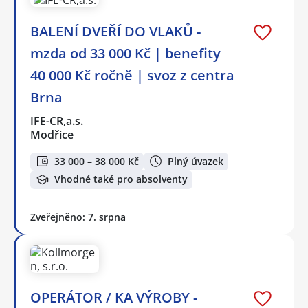
BALENÍ DVEŘÍ DO VLAKŮ -
mzda od 33 000 Kč | benefity
40 000 Kč ročně | svoz z centra
Brna
IFE-CR,a.s.
Modřice
33 000 – 38 000 Kč
Plný úvazek
Vhodné také pro absolventy
Zveřejněno: 7. srpna
OPERÁTOR / KA VÝROBY -