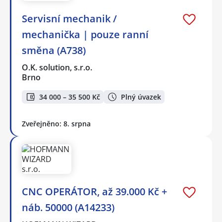
Servisní mechanik /
mechanička | pouze ranní
směna (A738)
O.K. solution, s.r.o.
Brno
34 000 – 35 500 Kč
Plný úvazek
Zveřejněno: 8. srpna
CNC OPERÁTOR, až 39.000 Kč +
náb. 50000 (A14233)