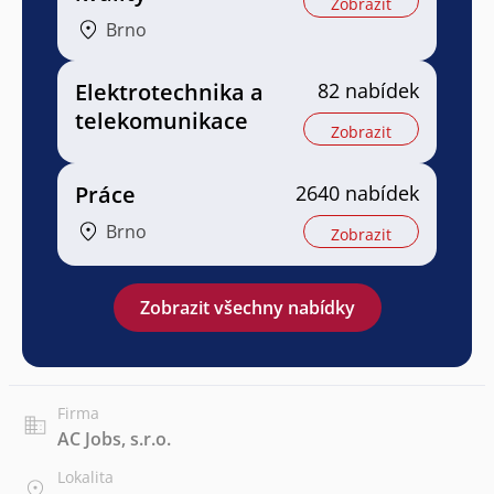
Zobrazit
Brno
Elektrotechnika a
82 nabídek
telekomunikace
Zobrazit
Práce
2640 nabídek
Brno
Zobrazit
Zobrazit všechny nabídky
Firma
AC Jobs, s.r.o.
Lokalita