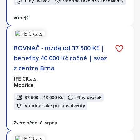
Plný úvazek
Vhodné také pro absolventy
včerejší
ROVNAČ - mzda od 37 500 Kč |
benefity 40 000 Kč ročně | svoz
z centra Brna
IFE-CR,a.s.
Modřice
37 500 – 43 000 Kč
Plný úvazek
Vhodné také pro absolventy
Zveřejněno: 8. srpna