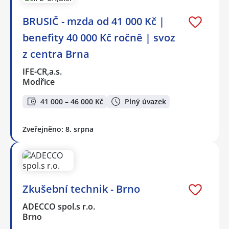
BRUSIČ - mzda od 41 000 Kč |
benefity 40 000 Kč ročně | svoz
z centra Brna
IFE-CR,a.s.
Modřice
41 000 – 46 000 Kč
Plný úvazek
Zveřejněno: 8. srpna
Zkušební technik - Brno
ADECCO spol.s r.o.
Brno