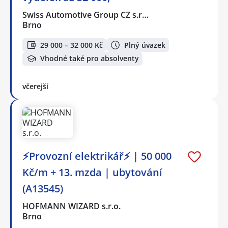
Swiss Automotive Group CZ s.r…
Brno
29 000 – 32 000 Kč
Plný úvazek
Vhodné také pro absolventy
včerejší
⚡Provozní elektrikář⚡ | 50 000
Kč/m + 13. mzda | ubytování
(A13545)
HOFMANN WIZARD s.r.o.
Brno