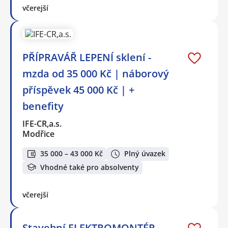
včerejší
PŘÍPRAVÁŘ LEPENÍ sklení -
mzda od 35 000 Kč | náborový
příspěvek 45 000 Kč | +
benefity
IFE-CR,a.s.
Modřice
35 000 – 43 000 Kč
Plný úvazek
Vhodné také pro absolventy
včerejší
Stavební ELEKTROMONTÉR -