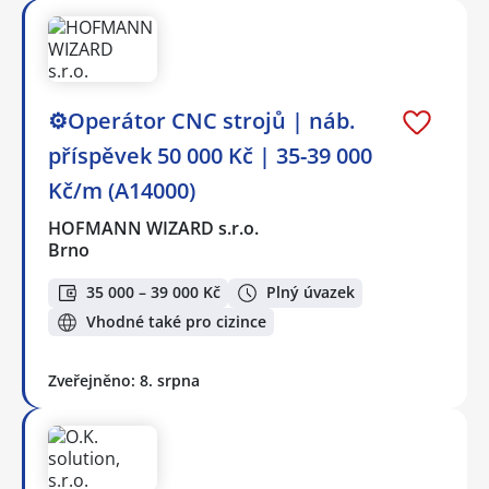
⚙️Operátor CNC strojů ️| náb.
příspěvek 50 000 Kč | 35-39 000
Kč/m (A14000)
HOFMANN WIZARD s.r.o.
Brno
35 000 – 39 000 Kč
Plný úvazek
Vhodné také pro cizince
Zveřejněno: 8. srpna