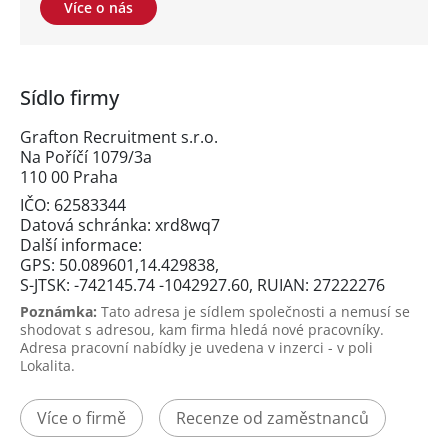
Více o nás
Sídlo firmy
Grafton Recruitment s.r.o.
Na Poříčí 1079/3a
110 00 Praha
IČO: 62583344
Datová schránka: xrd8wq7
Další informace:
GPS: 50.089601,14.429838,
S-JTSK: -742145.74 -1042927.60, RUIAN: 27222276
Poznámka:
Tato adresa je sídlem společnosti a nemusí se
shodovat s adresou, kam firma hledá nové pracovníky.
Adresa pracovní nabídky je uvedena v inzerci - v poli
Lokalita.
Více o firmě
Recenze od zaměstnanců