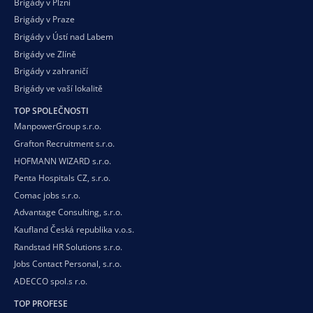
Brigády v Plzni
Brigády v Praze
Brigády v Ústí nad Labem
Brigády ve Zlíně
Brigády v zahraničí
Brigády ve vaší
lokalitě
TOP SPOLEČNOSTI
ManpowerGroup s.r.o.
Grafton Recruitment s.r.o.
HOFMANN WIZARD s.r.o.
Penta Hospitals CZ, s.r.o.
Comac jobs s.r.o.
Advantage Consulting, s.r.o.
Kaufland Česká republika v.o.s.
Randstad HR Solutions s.r.o.
Jobs Contact Personal, s.r.o.
ADECCO spol.s r.o.
TOP PROFESE