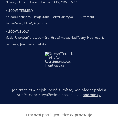
Zkratky v HR - znáte rozdíly mezi ATS, CRM, LMS?
KLÍČOVÉ TERMÍNY
Na dobu neurčitou
,
Projektant
,
Elektrikář
,
Vývoj
,
IT
,
Automobil
,
Bezpečnost
,
Lékař
,
Agentura
KLÍČOVÁ SLOVA
Mzda
,
Ukončení prac. poměru
,
Hrubá mzda
,
Nadřízený
,
Hodnocení
,
Pochvala
,
Jsem personalista
JenPráce.cz
– nejoblíbenější místo, kde hledat práci a
zaměstnance. Využíváme cookies, viz
podmínky
.
Pracovní portál JenPráce.cz provozuje