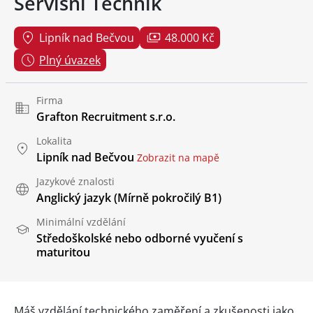
Servisní Technik
Lipník nad Bečvou
48.000 Kč
Plný úvazek
Firma
Grafton Recruitment s.r.o.
Lokalita
Lipník nad Bečvou
Zobrazit na mapě
Jazykové znalosti
Anglický jazyk
(Mírně pokročilý B1)
Minimální vzdělání
Středoškolské nebo odborné vyučení s
maturitou
Máš vzdělání technického zaměření a zkušenosti jako