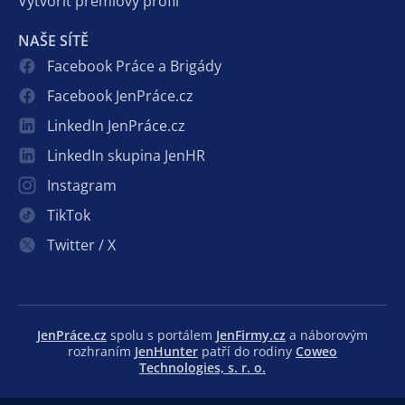
Vytvořit prémiový profil
NAŠE SÍTĚ
Facebook Práce a Brigády
Facebook JenPráce.cz
LinkedIn JenPráce.cz
LinkedIn skupina JenHR
Instagram
TikTok
Twitter / X
JenPráce.cz
spolu s portálem
JenFirmy.cz
a náborovým
rozhraním
JenHunter
patří do rodiny
Coweo
Technologies, s. r. o.