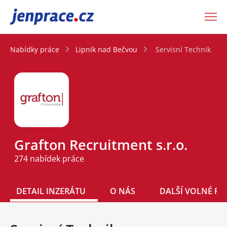
JenPráce.cz
Nabídky práce
Lipník nad Bečvou
Servisní Technik
Grafton Recruitment s.r.o.
274 nabídek práce
DETAIL INZERÁTU
O NÁS
DALŠÍ VOLNÉ PO