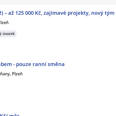
) – až 125 000 Kč, zajímavé projekty, nový tým
Plzeň
ý úvazek
řábem - pouze ranní směna
ňany, Plzeň
 Kč/ měs.