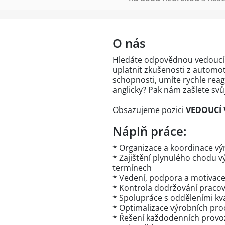
O nás
Hledáte odpovědnou vedoucí 
uplatnit zkušenosti z automot
schopnosti, umíte rychle reag
anglicky? Pak nám zašlete svůj
Obsazujeme pozici
VEDOUCÍ 
Náplň práce:
* Organizace a koordinace v
* Zajištění plynulého chodu v
termínech
* Vedení, podpora a motivac
* Kontrola dodržování pracov
* Spolupráce s odděleními kval
* Optimalizace výrobních proc
* Řešení každodenních provoz