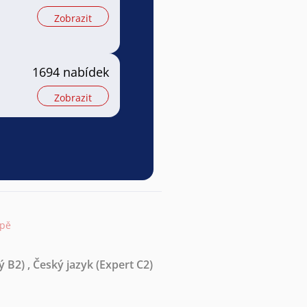
Zobrazit
1694 nabídek
Zobrazit
apě
ý B2)
,
Český jazyk
(Expert C2)