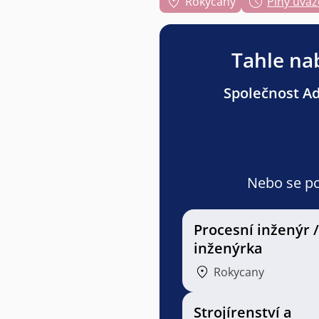
Rokycany
Plný úvaz
Tahle nab
Společnost Adv
Nebo se pod
Procesní inženýr /
inženýrka
Rokycany
Strojírenství a