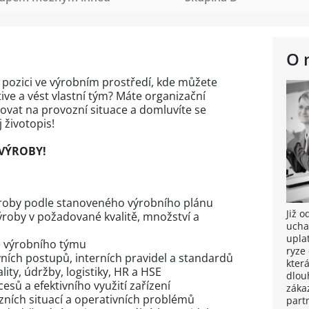
O 
pozici ve výrobním prostředí, kde můžete
ive a vést vlastní tým? Máte organizační
ovat na provozní situace a domluvíte se
 životopis!
VÝROBY!
ýroby podle stanoveného výrobního plánu
Již 
ýroby v požadované kvalitě, množství a
ucha
upla
e výrobního týmu
ryze
ních postupů, interních pravidel a standardů
kter
ity, údržby, logistiky, HR a HSE
dlou
esů a efektivního využití zařízení
záka
ních situací a operativních problémů
part