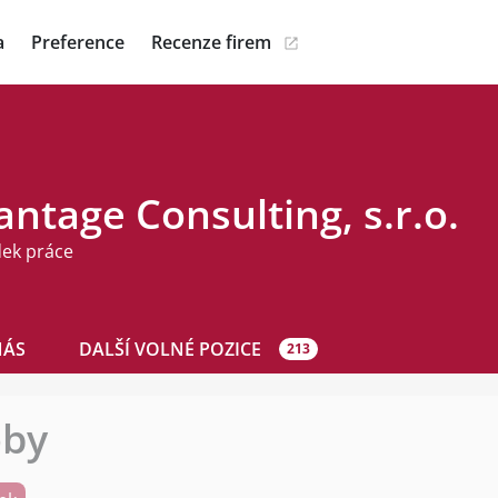
a
Preference
Recenze firem
ntage Consulting, s.r.o.
dek práce
NÁS
DALŠÍ VOLNÉ POZICE
213
oby