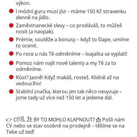
výkon.
I módní guru musí jíst – máme 150 Kč stravenku
denně na jídlo.
Zaměstnanecké slevy – co prodáváš, to můžeš
nosit (a naopak).
Prémie, soutěže a bonusy – když to šlape, umíme
to ocenit.
Po roce u nás Tě odměníme – loajalita se vyplatí!
Pomoz nám najít nové talenty a my Tě za to
odměníme.
Růst? Jasně! Když makáš, rosteš. Klidně až na
vedoucího!
Stabilní značka, kterou jen tak něco nevyzuje –
jsme tady už více než 150 let a jedeme dál.
👉 CÍTÍŠ, ŽE BY TO MOHLO KLAPNOUT? 📩 Pošli nám
CV nebo se stav osobně na prodejně – těšíme se na
Tebe už teď!