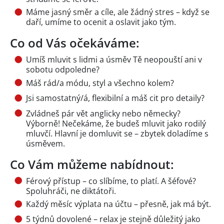
Máme jasný směr a cíle, ale žádný stres – když se
daří, umíme to ocenit a oslavit jako tým.
Co od Vás očekáváme:
Umíš mluvit s lidmi a úsměv Tě neopouští ani v
sobotu odpoledne?
Máš rád/a módu, styl a všechno kolem?
Jsi samostatný/á, flexibilní a máš cit pro detaily?
Zvládneš pár vět anglicky nebo německy?
Výborně! Nečekáme, že budeš mluvit jako rodilý
mluvčí. Hlavní je domluvit se – zbytek doladíme s
úsměvem.
Co Vám můžeme nabídnout:
Férový přístup – co slíbíme, to platí. A šéfové?
Spoluhráči, ne diktátoři.
Každý měsíc výplata na účtu – přesně, jak má být.
5 týdnů dovolené – relax je stejně důležitý jako