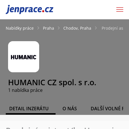
JenPráce.cz
Nabídky práce
Praha
Chodov, Praha
Prodejní asis
HUMANIC CZ spol. s r.o.
1 nabídka práce
DETAIL INZERÁTU
O NÁS
DALŠÍ VOLNÉ PO