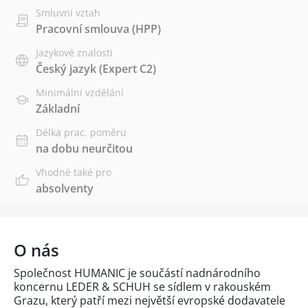
Smluvní vztah
Pracovní smlouva (HPP)
Jazykové znalosti
Český jazyk
(Expert C2)
Minimální vzdělání
Základní
Délka prac. poměru
na dobu neurčitou
Vhodné také pro
absolventy
O nás
Společnost HUMANIC je součástí nadnárodního
koncernu LEDER & SCHUH se sídlem v rakouském
Grazu, který patří mezi největší evropské dodavatele