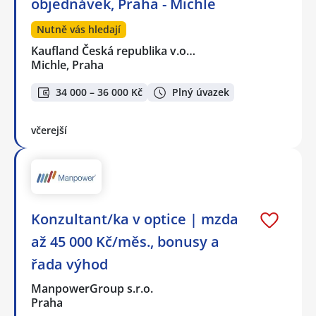
objednávek, Praha - Michle
Nutně vás hledají
Kaufland Česká republika v.o…
Michle, Praha
34 000 – 36 000 Kč
Plný úvazek
včerejší
Konzultant/ka v optice | mzda
až 45 000 Kč/měs., bonusy a
řada výhod
ManpowerGroup s.r.o.
Praha