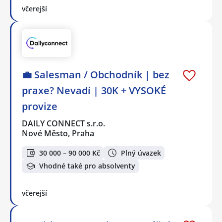
včerejší
💼 Salesman / Obchodník | bez
praxe? Nevadí | 30K + VYSOKÉ
provize
DAILY CONNECT s.r.o.
Nové Město, Praha
30 000 – 90 000 Kč
Plný úvazek
Vhodné také pro absolventy
včerejší