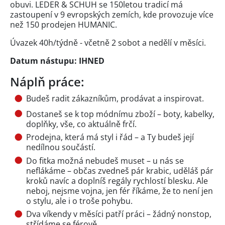
obuvi. LEDER & SCHUH se 150letou tradicí má
zastoupení v 9 evropských zemích, kde provozuje více
než 150 prodejen HUMANIC.
Úvazek 40h/týdně - včetně 2 sobot a nedělí v měsíci.
Datum nástupu: IHNED
Náplň práce:
Budeš radit zákazníkům, prodávat a inspirovat.
Dostaneš se k top módnímu zboží – boty, kabelky,
doplňky, vše, co aktuálně frčí.
Prodejna, která má styl i řád – a Ty budeš její
nedílnou součástí.
Do fitka možná nebudeš muset – u nás se
neflákáme – občas zvedneš pár krabic, uděláš pár
kroků navíc a doplníš regály rychlostí blesku. Ale
neboj, nejsme vojna, jen fér říkáme, že to není jen
o stylu, ale i o troše pohybu.
Dva víkendy v měsíci patří práci – žádný nonstop,
střídáme se férově.