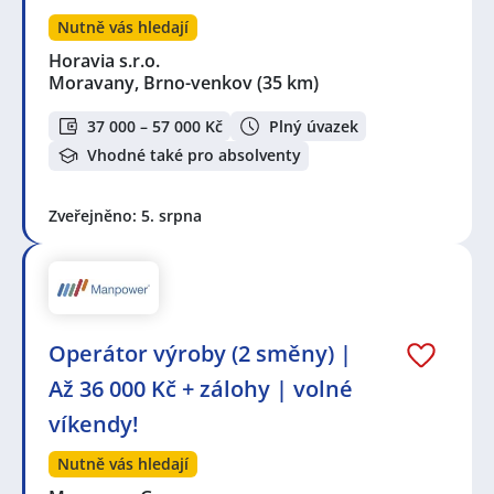
Nutně vás hledají
Horavia s.r.o.
Moravany, Brno-venkov
(35 km)
37 000 – 57 000 Kč
Plný úvazek
Vhodné také pro absolventy
Zveřejněno: 5. srpna
Operátor výroby (2 směny) |
Až 36 000 Kč + zálohy | volné
víkendy!
Nutně vás hledají