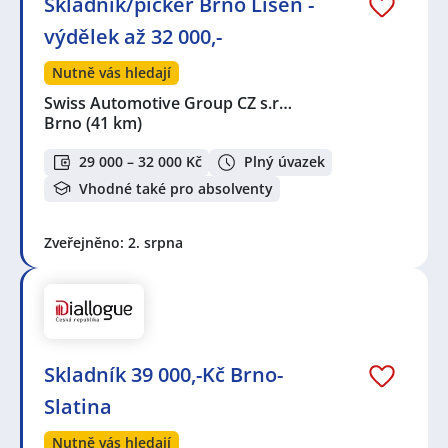
Skladník/picker Brno Líšeň -
výdělek až 32 000,-
Nutně vás hledají
Swiss Automotive Group CZ s.r…
Brno
(41 km)
29 000 – 32 000 Kč
Plný úvazek
Vhodné také pro absolventy
Zveřejněno: 2. srpna
Skladník 39 000,-Kč Brno-
Slatina
Nutně vás hledají