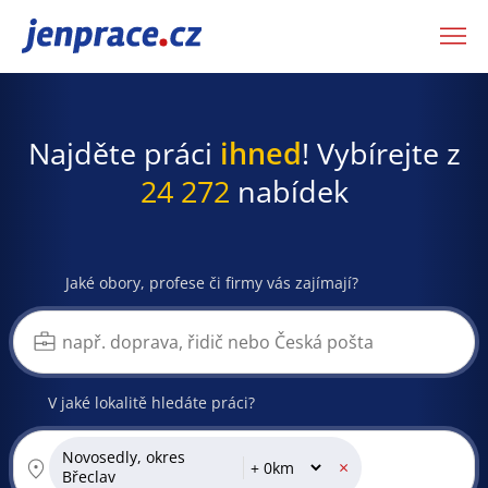
JenPráce.cz
Najděte práci
ihned
! Vybírejte z
24 272
nabídek
Jaké obory, profese či firmy vás zajímají?
V jaké lokalitě hledáte práci?
Novosedly, okres
×
Břeclav