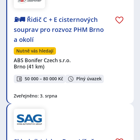
⛽🚚 Řidič C + E cisternových
souprav pro rozvoz PHM Brno
a okolí
Nutně vás hledají
ABS Bonifer Czech s.r.o.
Brno
(41 km)
50 000 – 80 000 Kč
Plný úvazek
Zveřejněno: 3. srpna