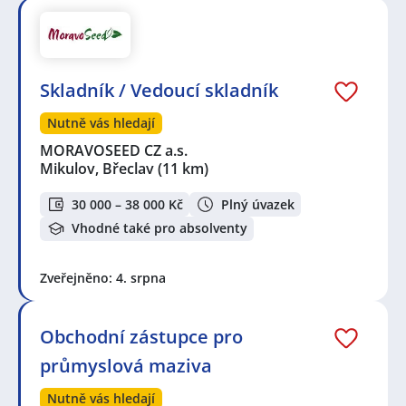
Skladník / Vedoucí skladník
Nutně vás hledají
MORAVOSEED CZ a.s.
Mikulov, Břeclav
(11 km)
30 000 – 38 000 Kč
Plný úvazek
Vhodné také pro absolventy
Zveřejněno: 4. srpna
Obchodní zástupce pro
průmyslová maziva
Nutně vás hledají