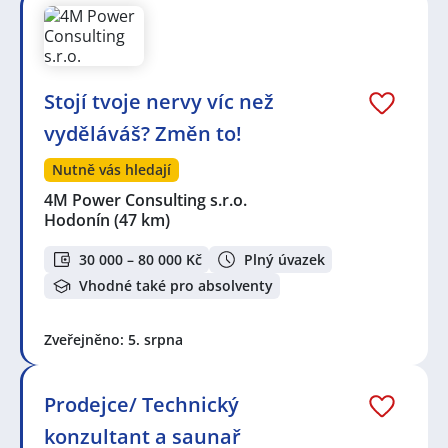
Pasohlávky
,
Šanov, okres Znojmo
,
Pohořelice, okres
Brno-venkov
,
Šakvice
,
Miroslav
,
Starovice
,
Hrušovany
u Brna
,
Hodonice, okres Znojmo
,
Židlochovice
,
Tasovice, okres Znojmo
,
Horní Bojanovice
,
Blučina
,
Moravský Krumlov
,
Syrovice
,
Šitbořice
,
Rajhrad
,
Stojí tvoje nervy víc než
Břeclav
vyděláváš? Změn to!
Nutně vás hledají
4M Power Consulting s.r.o.
Hodonín
(47 km)
30 000 – 80 000 Kč
Plný úvazek
Vhodné také pro absolventy
Zveřejněno: 5. srpna
Prodejce/ Technický
konzultant a saunař