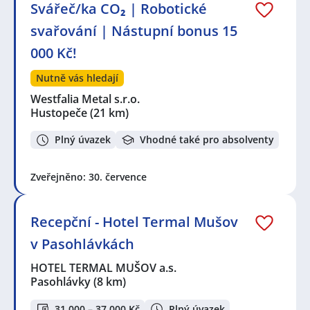
Svářeč/ka CO₂ | Robotické
svařování | Nástupní bonus 15
000 Kč!
Nutně vás hledají
Westfalia Metal s.r.o.
Hustopeče
(21 km)
Plný úvazek
Vhodné také pro absolventy
Zveřejněno: 30. července
Recepční - Hotel Termal Mušov
v Pasohlávkách
HOTEL TERMAL MUŠOV a.s.
Pasohlávky
(8 km)
31 000 – 37 000 Kč
Plný úvazek