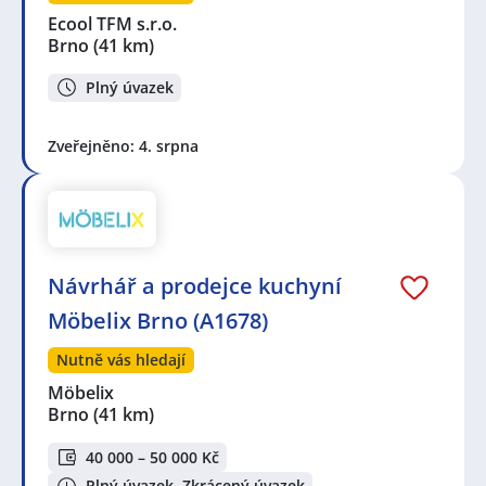
Ecool TFM s.r.o.
Brno
(41 km)
Plný úvazek
Zveřejněno: 4. srpna
Návrhář a prodejce kuchyní
Möbelix Brno (A1678)
Nutně vás hledají
Möbelix
Brno
(41 km)
40 000 – 50 000 Kč
Plný úvazek, Zkrácený úvazek