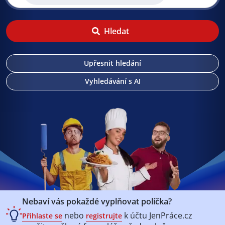
Hledat
Upřesnit hledání
Vyhledávání s AI
Nebaví vás pokaždé vyplňovat políčka?
nebo
k účtu
JenPráce.cz
Přihlaste se
registrujte