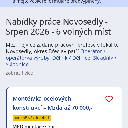
a mějte veškeré
formuláře předvyplněny.
Nabídky práce Novosedly -
Srpen 2026 - 6 volných míst
Mezi nejvíce žádané pracovní profese v lokalitě
Novosedly, okres Břeclav patří
Operátor /
operátorka výroby
,
Dělník / Dělnice
,
Skladník /
Skladnice
.
zobrazit více
Hledáte práci v Novosedly? V okolí najdete pestrou
nabídku pracovních příležitostí, které odpovídají
maloměstskému i venkovskému charakteru regionu.
Dominují obory jako zemědělství a vinařství,
Montér/ka ocelových
potravinářský a lehký průmysl, stavebnictví a logistika,
konstrukcí – Mzda až 70 000,-
doplněné službami v maloobchodě, zdravotnictví a
údržbě. Pro uchazeče jsou běžné pozice skladníků,
Nutně vás hledají
provozních pracovníků, řemeslníků, techniků, obsluhy
strojů, pokladních či pracovníků v péči – takže ať už
MPO montage s.r.o.