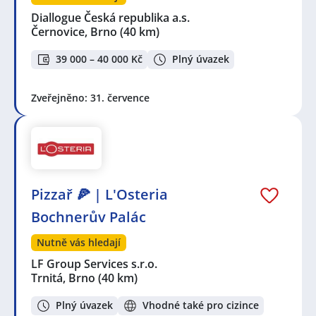
Diallogue Česká republika a.s.
Černovice, Brno
(40 km)
39 000 – 40 000 Kč
Plný úvazek
Zveřejněno: 31. července
Pizzař 🍕 | L'Osteria
Bochnerův Palác
Nutně vás hledají
LF Group Services s.r.o.
Trnitá, Brno
(40 km)
Plný úvazek
Vhodné také pro cizince