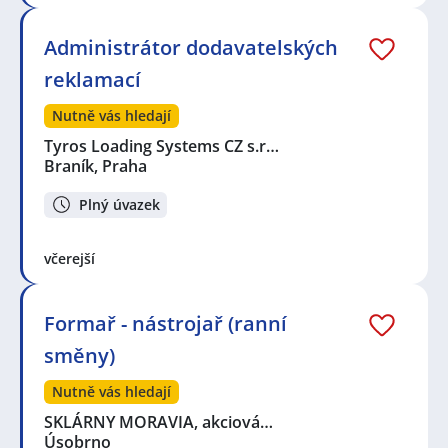
Administrátor dodavatelských
reklamací
Nutně vás hledají
Tyros Loading Systems CZ s.r…
Braník, Praha
Plný úvazek
včerejší
Formař - nástrojař (ranní
směny)
Nutně vás hledají
SKLÁRNY MORAVIA, akciová…
Úsobrno