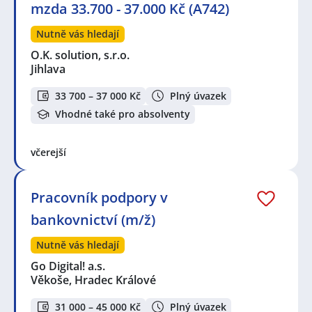
mzda 33.700 - 37.000 Kč (A742)
Nutně vás hledají
O.K. solution, s.r.o.
Jihlava
33 700 – 37 000 Kč
Plný úvazek
Vhodné také pro absolventy
včerejší
Pracovník podpory v
bankovnictví (m/ž)
Nutně vás hledají
Go Digital! a.s.
Věkoše, Hradec Králové
31 000 – 45 000 Kč
Plný úvazek