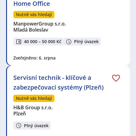
Home Office
Nutně vás hledají
ManpowerGroup s.r.o.
Mladá Boleslav
40 000 – 50 000 Kč
Plný úvazek
Zveřejněno: 6. srpna
Servisní technik - klíčové a
zabezpečovací systémy (Plzeň)
Nutně vás hledají
H&B Group s.r.o.
Plzeň
Plný úvazek