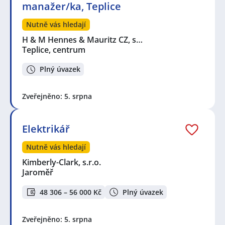
manažer/ka, Teplice
Nutně vás hledají
H & M Hennes & Mauritz CZ, s…
Teplice, centrum
Plný úvazek
Zveřejněno: 5. srpna
Elektrikář
Nutně vás hledají
Kimberly-Clark, s.r.o.
Jaroměř
48 306 – 56 000 Kč
Plný úvazek
Zveřejněno: 5. srpna