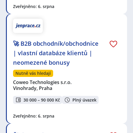
Zveřejněno: 6. srpna
🚀 B2B obchodník/obchodnice
| vlastní databáze klientů |
neomezené bonusy
Nutně vás hledají
Coweo Technologies s.r.o.
Vinohrady, Praha
30 000 – 90 000 Kč
Plný úvazek
Zveřejněno: 6. srpna