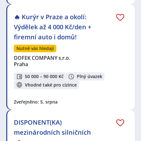
🔥 Kurýr v Praze a okolí:
Výdělek až 4 000 Kč/den +
firemní auto i domů!
Nutně vás hledají
DOFEK COMPANY s.r.o.
Praha
50 000 – 90 000 Kč
Plný úvazek
Vhodné také pro cizince
Zveřejněno: 5. srpna
DISPONENT(KA)
mezinárodních silničních