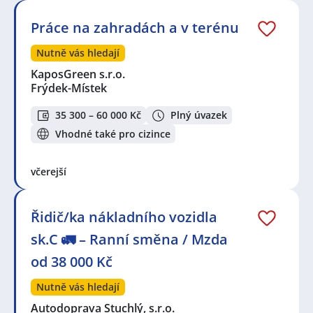
Práce na zahradách a v terénu
Nutně vás hledají
KaposGreen s.r.o.
Frýdek-Místek
35 300 – 60 000 Kč
Plný úvazek
Vhodné také pro cizince
včerejší
Řidič/ka nákladního vozidla
sk.C 🚛 – Ranní směna / Mzda
od 38 000 Kč
Nutně vás hledají
Autodoprava Stuchlý, s.r.o.