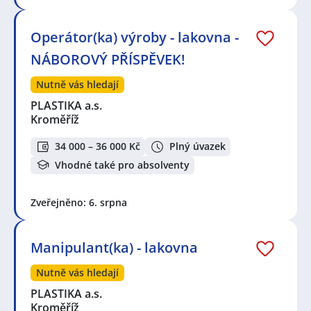
Operátor(ka) výroby - lakovna -
NÁBOROVÝ PŘÍSPĚVEK!
Nutně vás hledají
PLASTIKA a.s.
Kroměříž
34 000 – 36 000 Kč
Plný úvazek
Vhodné také pro absolventy
Zveřejněno: 6. srpna
Manipulant(ka) - lakovna
Nutně vás hledají
PLASTIKA a.s.
Kroměříž