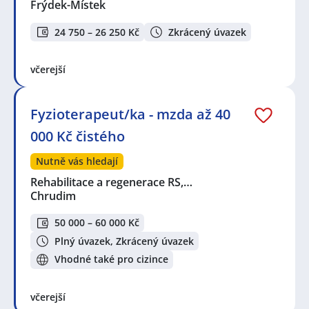
Frýdek-Místek
24 750 – 26 250 Kč
Zkrácený úvazek
včerejší
Fyzioterapeut/ka - mzda až 40
000 Kč čistého
Nutně vás hledají
Rehabilitace a regenerace RS,…
Chrudim
50 000 – 60 000 Kč
Plný úvazek, Zkrácený úvazek
Vhodné také pro cizince
včerejší