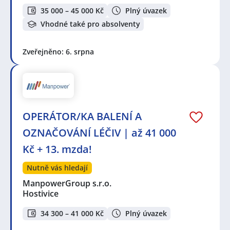
35 000 – 45 000 Kč
Plný úvazek
Vhodné také pro absolventy
Zveřejněno: 6. srpna
OPERÁTOR/KA BALENÍ A
OZNAČOVÁNÍ LÉČIV | až 41 000
Kč + 13. mzda!
Nutně vás hledají
ManpowerGroup s.r.o.
Hostivice
34 300 – 41 000 Kč
Plný úvazek