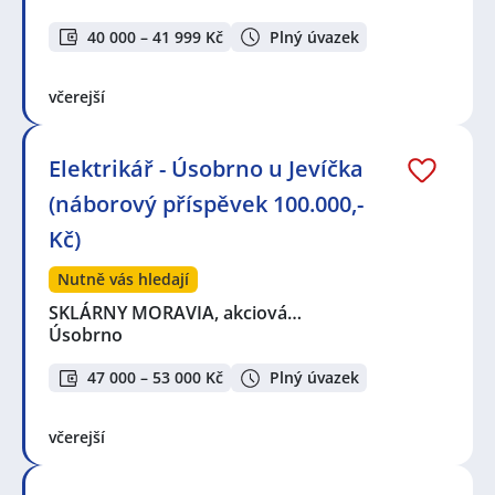
40 000 – 41 999 Kč
Plný úvazek
včerejší
Elektrikář - Úsobrno u Jevíčka
(náborový příspěvek 100.000,-
Kč)
Nutně vás hledají
SKLÁRNY MORAVIA, akciová…
Úsobrno
47 000 – 53 000 Kč
Plný úvazek
včerejší