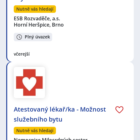
Nutně vás hledají
ESB Rozvaděče, a.s.
Horní Heršpice, Brno
Plný úvazek
včerejší
Atestovaný lékař/ka - Možnost
služebního bytu
Nutně vás hledají
Nemocnice Milosrdných sester…