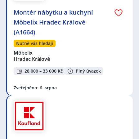
Montér nábytku a kuchyní
Möbelix Hradec Králové
(A1664)
Nutně vás hledají
Möbelix
Hradec Králové
28 000 – 33 000 Kč
Plný úvazek
Zveřejněno: 6. srpna