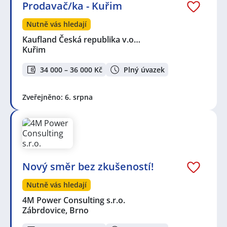
Prodavač/ka - Kuřim
Nutně vás hledají
Kaufland Česká republika v.o…
Kuřim
34 000 – 36 000 Kč
Plný úvazek
Zveřejněno: 6. srpna
Nový směr bez zkušeností!
Nutně vás hledají
4M Power Consulting s.r.o.
Zábrdovice, Brno