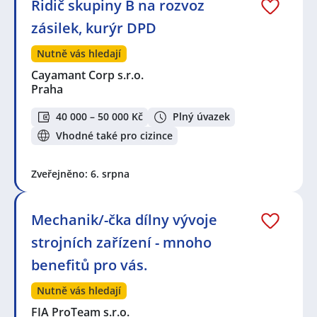
Řidič skupiny B na rozvoz
zásilek, kurýr DPD
Nutně vás hledají
Cayamant Corp s.r.o.
Praha
40 000 – 50 000 Kč
Plný úvazek
Vhodné také pro cizince
Zveřejněno: 6. srpna
Mechanik/-čka dílny vývoje
strojních zařízení - mnoho
benefitů pro vás.
Nutně vás hledají
FIA ProTeam s.r.o.