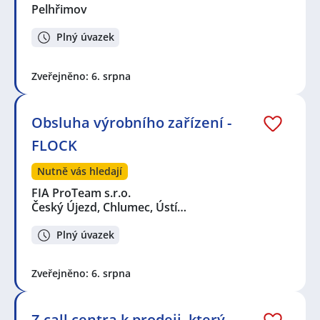
Pelhřimov
Plný úvazek
Zveřejněno: 6. srpna
Obsluha výrobního zařízení -
FLOCK
Nutně vás hledají
FIA ProTeam s.r.o.
Český Újezd, Chlumec, Ústí…
Plný úvazek
Zveřejněno: 6. srpna
Z call centra k prodeji, který