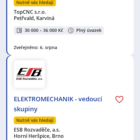
Nutně vás hledají
TopCNC s.r.o.
Petřvald, Karviná
30 000 – 36 000 Kč
Plný úvazek
Zveřejněno: 6. srpna
ELEKTROMECHANIK - vedoucí
skupiny
Nutně vás hledají
ESB Rozvaděče, a.s.
Horní Heršpice, Brno