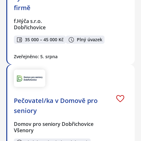
firmě
f.Hýča s.r.o.
Dobřichovice
35 000 – 45 000 Kč
Plný úvazek
Zveřejněno: 5. srpna
Pečovatel/ka v Domově pro
seniory
Domov pro seniory Dobřichovice
Všenory