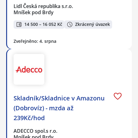
Lidl Česká republika s.r.o.
Mníšek pod Brdy
14 500 – 16 052 Kč
Zkrácený úvazek
Zveřejněno: 4. srpna
Skladník/Skladnice v Amazonu
(Dobrovíz) - mzda až
239Kč/hod
ADECCO spol.s r.o.
Mníšek pod Brdy