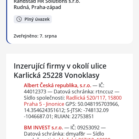
Randstad HR Solutions s.r.o.
Rudná, Praha-západ
Plný úvazek
Zveřejněno: 7. srpna
Inzerující firmy v okolí ulice
Karlická 25228 Vonoklasy
Albert Česká republika, s.r.o.
— IČ:
44012373 — Datová schránka: rtnccuz —
Sídlo společnosti:
Radlická 520/117, 15800
Praha 5 - Jinonice
GPS: 50.048195703966,
14.354624351612; S-JTSK: -748132.09
-1046687.01; RUIAN: 22753851
BM INVEST s.r.o.
— IČ: 09253092 —
Datová schránka: dmyaf8r — Sídlo