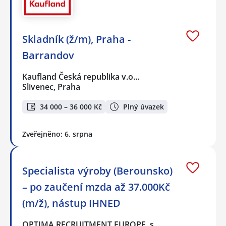
Skladník (ž/m), Praha -
Barrandov
Kaufland Česká republika v.o…
Slivenec, Praha
34 000 – 36 000 Kč
Plný úvazek
Zveřejněno: 6. srpna
Specialista výroby (Berounsko)
– po zaučení mzda až 37.000Kč
(m/ž), nástup IHNED
OPTIMA RECRUITMENT EUROPE, s…