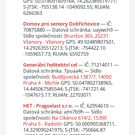
GPS: 50.018091609764, 14.262389519777;
S-JTSK: -755138.14 -1049092.55; RUIAN:
6266363
Domov pro seniory Dobřichovice
— IČ:
70875880 — Datová schránka: uaywch9 —
Sídlo společnosti:
Brunšov 365, 25231
Všenory - Všenory
GPS: 49.92489807501,
14.292635512213; S-JTSK: -754422.10
-1059657.73; RUIAN: 6592759
Generální ředitelství cel
— IČ: 71214011 —
Datová schránka: 7puaa4c — Sídlo
společnosti:
Budějovická 1387/7, 14000
Praha 4 - Michle
GPS: 50.047802738965,
14.445067585544; S-JTSK: -741721.46
-1047615.17; RUIAN: 22703071
HET - Pragoelast s.r.o.
— IČ: 62954610 —
Datová schránka: ami7b9h — Sídlo
společnosti:
Na Cikánce 614/2, 15300
Praha 5 - Radotín
GPS: 50.000905368711,
14.329090241975; S-JTSK: -750666.87