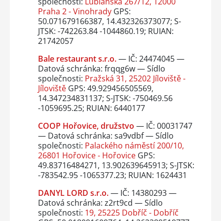
společnosti:
Lublaňská 267/12, 12000
Praha 2 - Vinohrady
GPS:
50.071679166387, 14.432326373077; S-
JTSK: -742263.84 -1044860.19; RUIAN:
21742057
Bale restaurant s.r.o.
— IČ: 24474045 —
Datová schránka: frqqg6w — Sídlo
společnosti:
Pražská 31, 25202 Jíloviště -
Jíloviště
GPS: 49.929456505569,
14.347234831137; S-JTSK: -750469.56
-1059695.25; RUIAN: 6440177
COOP Hořovice, družstvo
— IČ: 00031747
— Datová schránka: sa9vdbf — Sídlo
společnosti:
Palackého náměstí 200/10,
26801 Hořovice - Hořovice
GPS:
49.83716484271, 13.902639645913; S-JTSK:
-783542.95 -1065377.23; RUIAN: 1624431
DANYL LORD s.r.o.
— IČ: 14380293 —
Datová schránka: z2rt9cd — Sídlo
společnosti:
19, 25225 Dobříč - Dobříč