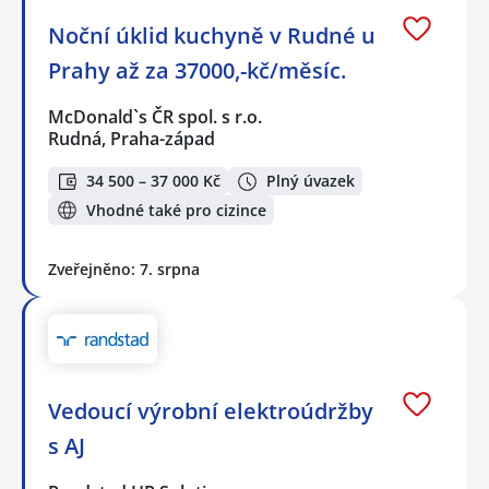
Noční úklid kuchyně v Rudné u
Prahy až za 37000,-kč/měsíc.
McDonald`s ČR spol. s r.o.
Rudná, Praha-západ
34 500 – 37 000 Kč
Plný úvazek
Vhodné také pro cizince
Zveřejněno: 7. srpna
Vedoucí výrobní elektroúdržby
s AJ