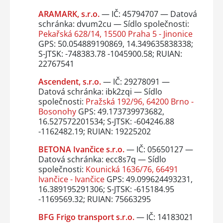
ARAMARK, s.r.o.
— IČ: 45794707 — Datová
schránka: dvum2cu — Sídlo společnosti:
Pekařská 628/14, 15500 Praha 5 - Jinonice
GPS: 50.054889190869, 14.349635838338;
S-JTSK: -748383.78 -1045900.58; RUIAN:
22767541
Ascendent, s.r.o.
— IČ: 29278091 —
Datová schránka: ibk2zqi — Sídlo
společnosti:
Pražská 192/96, 64200 Brno -
Bosonohy
GPS: 49.173739973682,
16.527572201534; S-JTSK: -604246.88
-1162482.19; RUIAN: 19225202
BETONA Ivančice s.r.o.
— IČ: 05650127 —
Datová schránka: ecc8s7q — Sídlo
společnosti:
Kounická 1636/76, 66491
Ivančice - Ivančice
GPS: 49.099624493231,
16.389195291306; S-JTSK: -615184.95
-1169569.32; RUIAN: 75663295
BFG Frigo transport s.r.o.
— IČ: 14183021