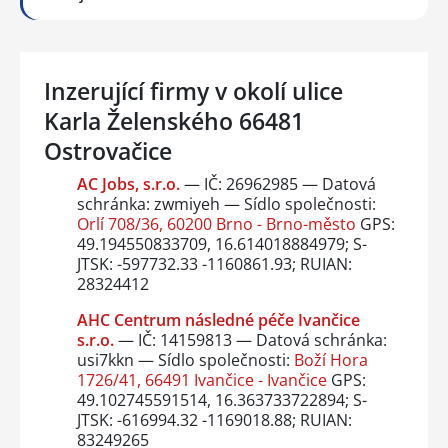
Inzerující firmy v okolí ulice
Karla Želenského 66481
Ostrovačice
AC Jobs, s.r.o.
— IČ: 26962985 — Datová
schránka: zwmiyeh — Sídlo společnosti:
Orlí 708/36, 60200 Brno - Brno-město
GPS:
49.194550833709, 16.614018884979; S-
JTSK: -597732.33 -1160861.93; RUIAN:
28324412
AHC Centrum následné péče Ivančice
s.r.o.
— IČ: 14159813 — Datová schránka:
usi7kkn — Sídlo společnosti:
Boží Hora
1726/41, 66491 Ivančice - Ivančice
GPS:
49.102745591514, 16.363733722894; S-
JTSK: -616994.32 -1169018.88; RUIAN:
83249265