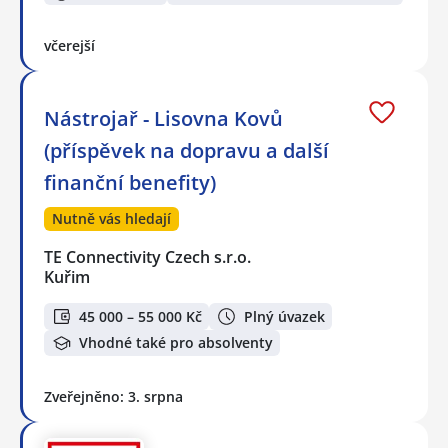
včerejší
Nástrojař - Lisovna Kovů
(příspěvek na dopravu a další
finanční benefity)
Nutně vás hledají
TE Connectivity Czech s.r.o.
Kuřim
45 000 – 55 000 Kč
Plný úvazek
Vhodné také pro absolventy
Zveřejněno: 3. srpna