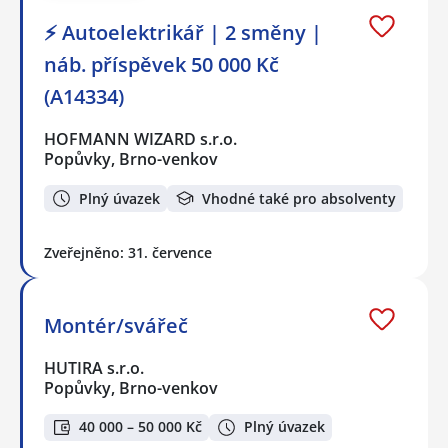
⚡ Autoelektrikář | 2 směny |
náb. příspěvek 50 000 Kč
(A14334)
HOFMANN WIZARD s.r.o.
Popůvky, Brno-venkov
Plný úvazek
Vhodné také pro absolventy
Zveřejněno: 31. července
Montér/svářeč
HUTIRA s.r.o.
Popůvky, Brno-venkov
40 000 – 50 000 Kč
Plný úvazek