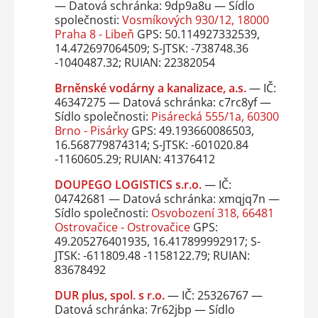
— Datová schránka: 9dp9a8u — Sídlo
společnosti:
Vosmíkových 930/12, 18000
Praha 8 - Libeň
GPS: 50.114927332539,
14.472697064509; S-JTSK: -738748.36
-1040487.32; RUIAN: 22382054
Brněnské vodárny a kanalizace, a.s.
— IČ:
46347275 — Datová schránka: c7rc8yf —
Sídlo společnosti:
Pisárecká 555/1a, 60300
Brno - Pisárky
GPS: 49.193660086503,
16.568779874314; S-JTSK: -601020.84
-1160605.29; RUIAN: 41376412
DOUPEGO LOGISTICS s.r.o.
— IČ:
04742681 — Datová schránka: xmqjq7n —
Sídlo společnosti:
Osvobození 318, 66481
Ostrovačice - Ostrovačice
GPS:
49.205276401935, 16.417899992917; S-
JTSK: -611809.48 -1158122.79; RUIAN:
83678492
DUR plus, spol. s r.o.
— IČ: 25326767 —
Datová schránka: 7r62jbp — Sídlo