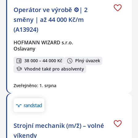
Operátor ve výrobě ⚙️| 2
směny | až 44 000 Kč/m
(A13924)
HOFMANN WIZARD s.r.o.
Oslavany
38 000 – 44 000 Kč
Plný úvazek
Vhodné také pro absolventy
Zveřejněno: 1. srpna
Strojní mechanik (m/ž) – volné
víkendy