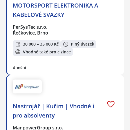
MOTORSPORT ELEKTRONIKA A
KABELOVÉ SVAZKY
PerSysTec s.r.o.
Řečkovice, Brno
30 000 – 35 000 Kč
Plný úvazek
Vhodné také pro cizince
dnešní
Nastrojář | Kuřim | Vhodné i
pro absolventy
ManpowerGroup s.r.o.