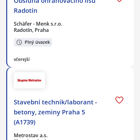
Obsluha ohraňovacího lisu
Radotín
Schäfer - Menk s.r.o.
Radotín, Praha
Plný úvazek
včerejší
Stavební technik/laborant -
betony, zeminy Praha 5
(A1739)
Metrostav a.s.