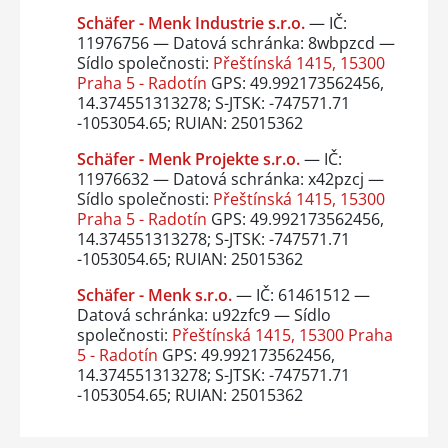
Schäfer - Menk Industrie s.r.o.
— IČ:
11976756 — Datová schránka: 8wbpzcd —
Sídlo společnosti:
Přeštínská 1415, 15300
Praha 5 - Radotín
GPS: 49.992173562456,
14.374551313278; S-JTSK: -747571.71
-1053054.65; RUIAN: 25015362
Schäfer - Menk Projekte s.r.o.
— IČ:
11976632 — Datová schránka: x42pzcj —
Sídlo společnosti:
Přeštínská 1415, 15300
Praha 5 - Radotín
GPS: 49.992173562456,
14.374551313278; S-JTSK: -747571.71
-1053054.65; RUIAN: 25015362
Schäfer - Menk s.r.o.
— IČ: 61461512 —
Datová schránka: u92zfc9 — Sídlo
společnosti:
Přeštínská 1415, 15300 Praha
5 - Radotín
GPS: 49.992173562456,
14.374551313278; S-JTSK: -747571.71
-1053054.65; RUIAN: 25015362