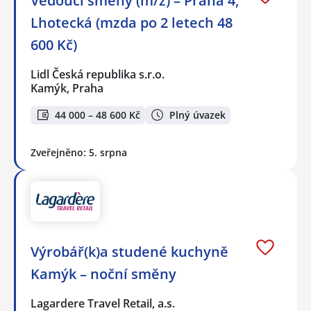
Vedoucí směny (m/ž) – Praha 4,
Lhotecká (mzda po 2 letech 48
600 Kč)
Lidl Česká republika s.r.o.
Kamýk, Praha
44 000 – 48 600 Kč
Plný úvazek
Zveřejněno: 5. srpna
Výrobář(k)a studené kuchyně
Kamýk – noční směny
Lagardere Travel Retail, a.s.