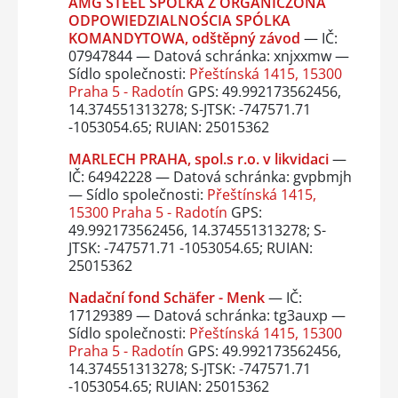
AMG STEEL SPÓLKA Z ORGANICZONA
ODPOWIEDZIALNOŚCIA SPÓLKA
KOMANDYTOWA, odštěpný závod
— IČ:
07947844 — Datová schránka: xnjxxmw —
Sídlo společnosti:
Přeštínská 1415, 15300
Praha 5 - Radotín
GPS: 49.992173562456,
14.374551313278; S-JTSK: -747571.71
-1053054.65; RUIAN: 25015362
MARLECH PRAHA, spol.s r.o. v likvidaci
—
IČ: 64942228 — Datová schránka: gvpbmjh
— Sídlo společnosti:
Přeštínská 1415,
15300 Praha 5 - Radotín
GPS:
49.992173562456, 14.374551313278; S-
JTSK: -747571.71 -1053054.65; RUIAN:
25015362
Nadační fond Schäfer - Menk
— IČ:
17129389 — Datová schránka: tg3auxp —
Sídlo společnosti:
Přeštínská 1415, 15300
Praha 5 - Radotín
GPS: 49.992173562456,
14.374551313278; S-JTSK: -747571.71
-1053054.65; RUIAN: 25015362