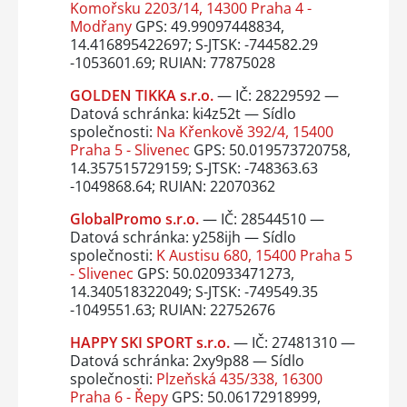
Komořsku 2203/14, 14300 Praha 4 -
Modřany
GPS: 49.99097448834,
14.416895422697; S-JTSK: -744582.29
-1053601.69; RUIAN: 77875028
GOLDEN TIKKA s.r.o.
— IČ: 28229592 —
Datová schránka: ki4z52t — Sídlo
společnosti:
Na Křenkově 392/4, 15400
Praha 5 - Slivenec
GPS: 50.019573720758,
14.357515729159; S-JTSK: -748363.63
-1049868.64; RUIAN: 22070362
GlobalPromo s.r.o.
— IČ: 28544510 —
Datová schránka: y258ijh — Sídlo
společnosti:
K Austisu 680, 15400 Praha 5
- Slivenec
GPS: 50.020933471273,
14.340518322049; S-JTSK: -749549.35
-1049551.63; RUIAN: 22752676
HAPPY SKI SPORT s.r.o.
— IČ: 27481310 —
Datová schránka: 2xy9p88 — Sídlo
společnosti:
Plzeňská 435/338, 16300
Praha 6 - Řepy
GPS: 50.06172918999,