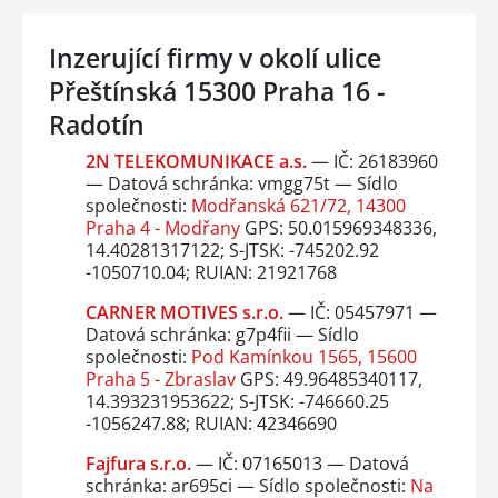
Inzerující firmy v okolí ulice
Přeštínská 15300 Praha 16 -
Radotín
2N TELEKOMUNIKACE a.s.
— IČ: 26183960
— Datová schránka: vmgg75t — Sídlo
společnosti:
Modřanská 621/72, 14300
Praha 4 - Modřany
GPS: 50.015969348336,
14.40281317122; S-JTSK: -745202.92
-1050710.04; RUIAN: 21921768
CARNER MOTIVES s.r.o.
— IČ: 05457971 —
Datová schránka: g7p4fii — Sídlo
společnosti:
Pod Kamínkou 1565, 15600
Praha 5 - Zbraslav
GPS: 49.96485340117,
14.393231953622; S-JTSK: -746660.25
-1056247.88; RUIAN: 42346690
Fajfura s.r.o.
— IČ: 07165013 — Datová
schránka: ar695ci — Sídlo společnosti:
Na