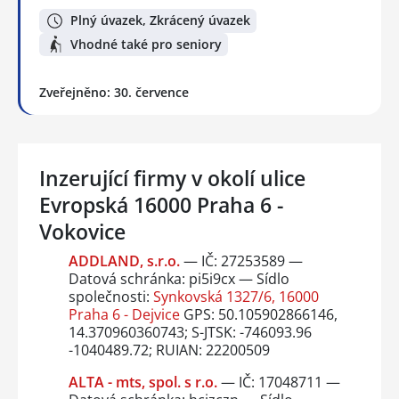
Plný úvazek, Zkrácený úvazek
Vhodné také pro seniory
Zveřejněno: 30. července
Inzerující firmy v okolí ulice
Evropská 16000 Praha 6 -
Vokovice
ADDLAND, s.r.o.
— IČ: 27253589 —
Datová schránka: pi5i9cx — Sídlo
společnosti:
Synkovská 1327/6, 16000
Praha 6 - Dejvice
GPS: 50.105902866146,
14.370960360743; S-JTSK: -746093.96
-1040489.72; RUIAN: 22200509
ALTA - mts, spol. s r.o.
— IČ: 17048711 —