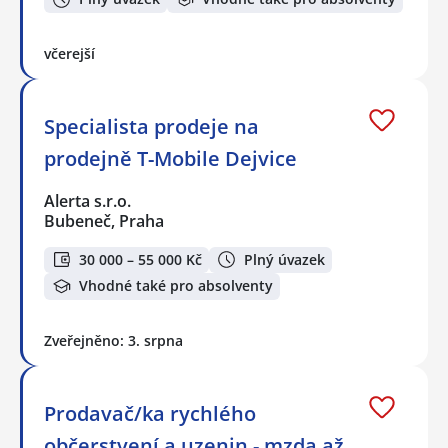
včerejší
Specialista prodeje na
prodejně T-Mobile Dejvice
Alerta s.r.o.
Bubeneč, Praha
30 000 – 55 000 Kč
Plný úvazek
Vhodné také pro absolventy
Zveřejněno: 3. srpna
Prodavač/ka rychlého
občerstvení a uzenin - mzda až