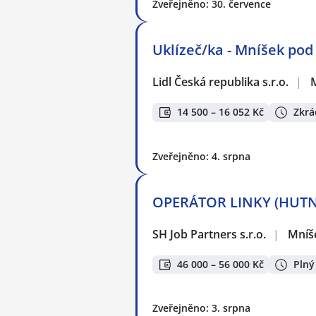
Zveřejněno: 30. července
Uklízeč/ka - Mníšek pod 
Lidl Česká republika s.r.o.
|
14 500 – 16 052 Kč
Zkrá
Zveřejněno: 4. srpna
OPERÁTOR LINKY (HUTNÍ
SH Job Partners s.r.o.
|
Mníš
46 000 – 56 000 Kč
Plný
Zveřejněno: 3. srpna