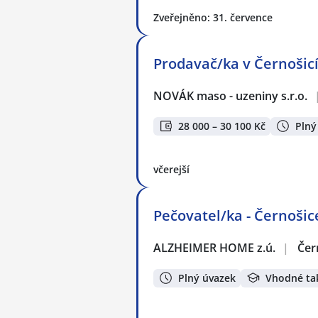
Zveřejněno: 31. července
Prodavač/ka v Černošic
NOVÁK maso - uzeniny s.r.o.
28 000 – 30 100 Kč
Plný
včerejší
Pečovatel/ka - Černošic
ALZHEIMER HOME z.ú.
|
Čer
Plný úvazek
Vhodné ta