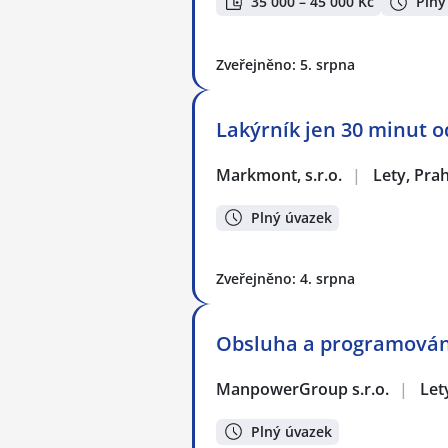
35 000 – 45 000 Kč
Plný
Zveřejněno: 5. srpna
Lakýrník jen 30 minut o
Markmont, s.r.o.
|
Lety, Pra
Plný úvazek
Zveřejněno: 4. srpna
Obsluha a programování
ManpowerGroup s.r.o.
|
Let
Plný úvazek