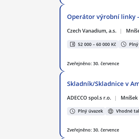
Operátor výrobní linky –
Czech Vanadium, a.s.
|
Mníš
52 000 – 60 000 Kč
Plný
Zveřejněno: 30. července
Skladník/Skladnice v A
ADECCO spol.s r.o.
|
Mníšek
Plný úvazek
Vhodné tak
Zveřejněno: 30. července