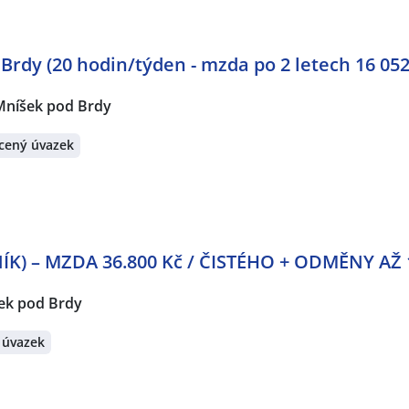
Brdy (20 hodin/týden - mzda po 2 letech 16 052
Mníšek pod Brdy
cený úvazek
K) – MZDA 36.800 Kč / ČISTÉHO + ODMĚNY AŽ 1
ek pod Brdy
 úvazek