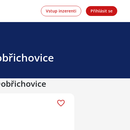
Vstup inzerenti
Přihlásit se
obřichovice
Dobřichovice