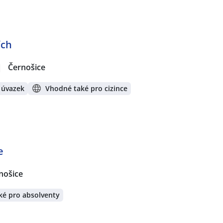
ích
|
Černošice
 úvazek
Vhodné také pro cizince
e
nošice
ké pro absolventy