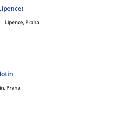
Lipence)
|
Lipence, Praha
dotín
ín, Praha