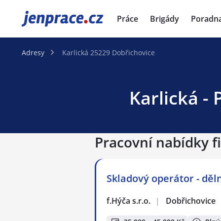
JenPráce.cz
Práce
Brigády
Poradn
Adresy
Karlická 25229 Dobřichovice
Karlická -
Pracovní nabídky f
Skladový operátor - děl
f.Hýča s.r.o.
|
Dobřichovice