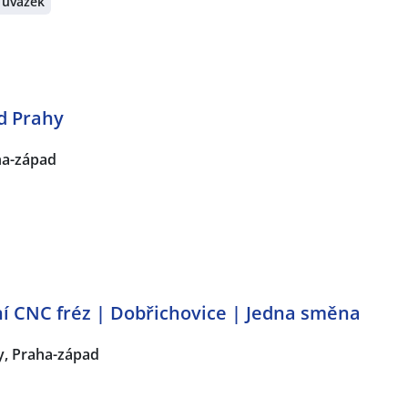
 úvazek
d Prahy
ha-západ
 CNC fréz | Dobřichovice | Jedna směna
y, Praha-západ