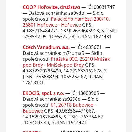
COOP Hořovice, družstvo
— IČ: 00031747
— Datová schránka: sa9vdbf — Sídlo
společnosti:
Palackého náměstí 200/10,
26801 Hořovice - Hořovice
GPS:
49.83716484271, 13.902639645913; S-JTSK:
-783542.95 -1065377.23; RUIAN: 1624431
Czech Vanadium, a.s.
— IČ: 46356711 —
Datová schránka: m7ruma5 — Sídlo
společnosti:
Pražská 900, 25210 Mníšek
pod Brdy - Mníšek pod Brdy
GPS:
49.872320296489, 14.272833162678; S-
JTSK: -756638.94 -1065252.62; RUIAN:
12818101
EKOCIS, spol. s r.o.
— IČ: 18600905 —
Datová schránka: ss9298d — Sídlo
společnosti:
61, 26718 Bubovice -
Bubovice
GPS: 49.963584471067,
14.152918764895; S-JTSK: -763754.67
-1054003.49; RUIAN: 1514474