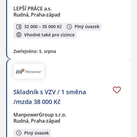
LEPŠÍ PRÁCE a.s.
Rudná, Praha-západ
32 000 – 35 000 Kč
Plný úvazek
Vhodné také pro cizince
Zveřejněno: 5. srpna
Skladník s VZV / 1 směna
/mzda 38 000 Kč
ManpowerGroup s.r.o.
Rudná, Praha-západ
Plný úvazek