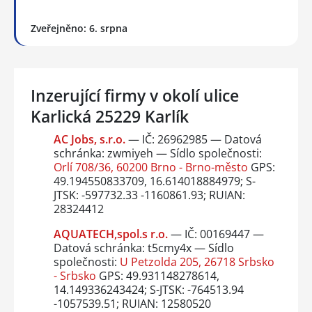
Zveřejněno: 6. srpna
Inzerující firmy v okolí ulice
Karlická 25229 Karlík
AC Jobs, s.r.o.
— IČ: 26962985 — Datová
schránka: zwmiyeh — Sídlo společnosti:
Orlí 708/36, 60200 Brno - Brno-město
GPS:
49.194550833709, 16.614018884979; S-
JTSK: -597732.33 -1160861.93; RUIAN:
28324412
AQUATECH,spol.s r.o.
— IČ: 00169447 —
Datová schránka: t5cmy4x — Sídlo
společnosti:
U Petzolda 205, 26718 Srbsko
- Srbsko
GPS: 49.931148278614,
14.149336243424; S-JTSK: -764513.94
-1057539.51; RUIAN: 12580520