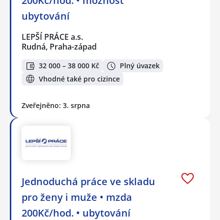
200Kč/hod. • možnost
ubytování
LEPŠÍ PRÁCE a.s.
Rudná, Praha-západ
32 000 – 38 000 Kč
Plný úvazek
Vhodné také pro cizince
Zveřejněno: 3. srpna
Jednoduchá práce ve skladu
pro ženy i muže • mzda
200Kč/hod. • ubytování