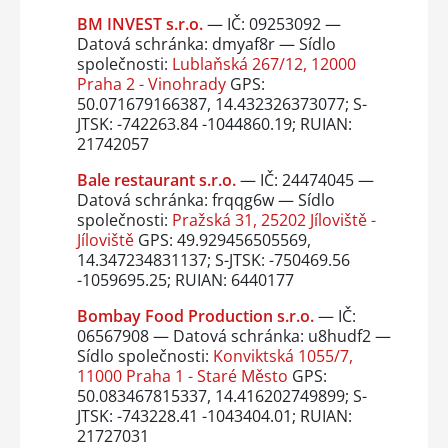
BM INVEST s.r.o.
— IČ: 09253092 —
Datová schránka: dmyaf8r — Sídlo
společnosti:
Lublaňská 267/12, 12000
Praha 2 - Vinohrady
GPS:
50.071679166387, 14.432326373077; S-
JTSK: -742263.84 -1044860.19; RUIAN:
21742057
Bale restaurant s.r.o.
— IČ: 24474045 —
Datová schránka: frqqg6w — Sídlo
společnosti:
Pražská 31, 25202 Jíloviště -
Jíloviště
GPS: 49.929456505569,
14.347234831137; S-JTSK: -750469.56
-1059695.25; RUIAN: 6440177
Bombay Food Production s.r.o.
— IČ:
06567908 — Datová schránka: u8hudf2 —
Sídlo společnosti:
Konviktská 1055/7,
11000 Praha 1 - Staré Město
GPS:
50.083467815337, 14.416202749899; S-
JTSK: -743228.41 -1043404.01; RUIAN:
21727031