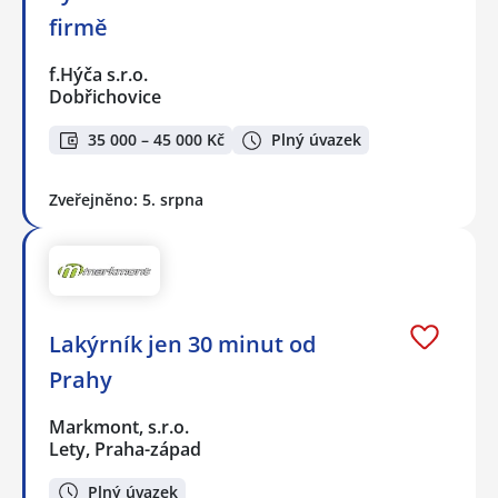
firmě
f.Hýča s.r.o.
Dobřichovice
35 000 – 45 000 Kč
Plný úvazek
Zveřejněno: 5. srpna
Lakýrník jen 30 minut od
Prahy
Markmont, s.r.o.
Lety, Praha-západ
Plný úvazek