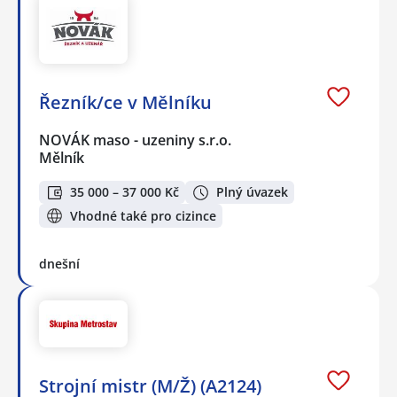
Řezník/ce v Mělníku
NOVÁK maso - uzeniny s.r.o.
Mělník
35 000 – 37 000 Kč
Plný úvazek
Vhodné také pro cizince
dnešní
Strojní mistr (M/Ž) (A2124)