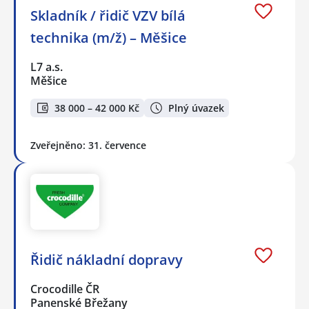
Skladník / řidič VZV bílá
technika (m/ž) – Měšice
L7 a.s.
Měšice
38 000 – 42 000 Kč
Plný úvazek
Zveřejněno: 31. července
Řidič nákladní dopravy
Crocodille ČR
Panenské Břežany