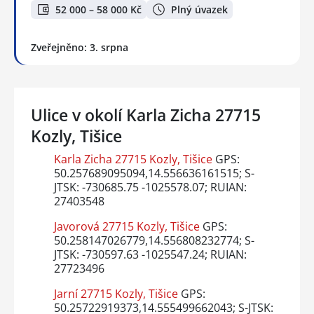
52 000 – 58 000 Kč
Plný úvazek
Zveřejněno: 3. srpna
Ulice v okolí Karla Zicha 27715
Kozly, Tišice
Karla Zicha 27715 Kozly, Tišice
GPS:
50.257689095094,14.556636161515; S-
JTSK: -730685.75 -1025578.07; RUIAN:
27403548
Javorová 27715 Kozly, Tišice
GPS:
50.258147026779,14.556808232774; S-
JTSK: -730597.63 -1025547.24; RUIAN:
27723496
Jarní 27715 Kozly, Tišice
GPS:
50.25722919373,14.555499662043; S-JTSK: