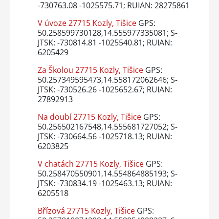
-730763.08 -1025575.71; RUIAN: 28275861
V úvoze 27715 Kozly, Tišice
GPS:
50.258599730128,14.555977335081; S-
JTSK: -730814.81 -1025540.81; RUIAN:
6205429
Za Školou 27715 Kozly, Tišice
GPS:
50.257349595473,14.558172062646; S-
JTSK: -730526.26 -1025652.67; RUIAN:
27892913
Na doubí 27715 Kozly, Tišice
GPS:
50.256502167548,14.555681727052; S-
JTSK: -730664.56 -1025718.13; RUIAN:
6203825
V chatách 27715 Kozly, Tišice
GPS:
50.258470550901,14.554864885193; S-
JTSK: -730834.19 -1025463.13; RUIAN:
6205518
Břízová 27715 Kozly, Tišice
GPS: