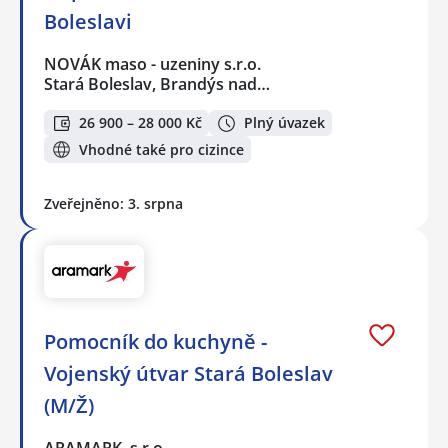
Boleslavi
NOVÁK maso - uzeniny s.r.o.
Stará Boleslav, Brandýs nad…
26 900 – 28 000 Kč
Plný úvazek
Vhodné také pro cizince
Zveřejněno: 3. srpna
Pomocník do kuchyně -
Vojenský útvar Stará Boleslav
(M/Ž)
ARAMARK, s.r.o.