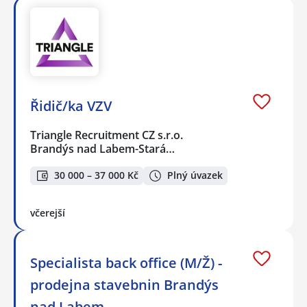
Řidič/ka VZV
Triangle Recruitment CZ s.r.o.
Brandýs nad Labem-Stará…
30 000 – 37 000 Kč
Plný úvazek
včerejší
Specialista back office (M/Ž) -
prodejna stavebnin Brandýs
nad Labem