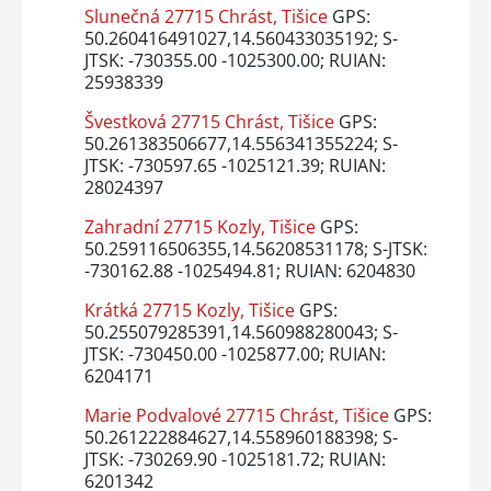
Slunečná 27715 Chrást, Tišice
GPS:
50.260416491027,14.560433035192; S-
JTSK: -730355.00 -1025300.00; RUIAN:
25938339
Švestková 27715 Chrást, Tišice
GPS:
50.261383506677,14.556341355224; S-
JTSK: -730597.65 -1025121.39; RUIAN:
28024397
Zahradní 27715 Kozly, Tišice
GPS:
50.259116506355,14.56208531178; S-JTSK:
-730162.88 -1025494.81; RUIAN: 6204830
Krátká 27715 Kozly, Tišice
GPS:
50.255079285391,14.560988280043; S-
JTSK: -730450.00 -1025877.00; RUIAN:
6204171
Marie Podvalové 27715 Chrást, Tišice
GPS:
50.261222884627,14.558960188398; S-
JTSK: -730269.90 -1025181.72; RUIAN:
6201342