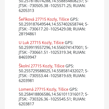
50.257818074288,14.558854808237; S-
JTSK: -730505.38 -1025571.25; RUIAN:
6205313
Šeříková 27715 Kozly, Tišice
GPS:
50.259187649544,14.557402658744; S-
JTSK: -730617.20 -1025429.08; RUIAN:
28194861
U Luk 27715 Kozly, Tišice
GPS:
50.259919557296,14.556074147001; S-
JTSK: -730661.51 -1025319.34; RUIAN:
84659947
Školní 27715 Kozly, Tišice
GPS:
50.255729588025,14.558581432027; S-
JTSK: -730553.44 -1025819.69; RUIAN:
6203981
Lomená 27715 Kozly, Tišice
GPS:
50.258418806586,14.561011316017; S-
JTSK: -730326.36 -1025545.51; RUIAN:
6203817