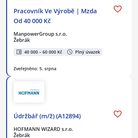
Pracovník Ve Výrobě | Mzda
Od 40 000 Kč
ManpowerGroup s.r.o.
Žebrák
40 000 – 60 000 Kč
Plný úvazek
Zveřejněno: 5. srpna
Údržbář (m/ž) (A12894)
HOFMANN WIZARD s.r.o.
Žebrák