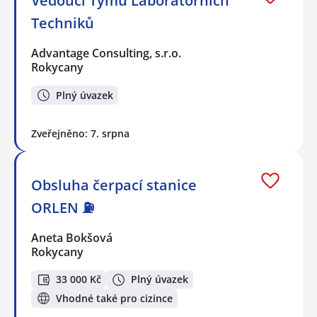
Vedoucí Týmu Laboratorních
Techniků
Advantage Consulting, s.r.o.
Rokycany
Plný úvazek
Zveřejněno: 7. srpna
Obsluha čerpací stanice
ORLEN ⛽
Aneta Bokšová
Rokycany
33 000 Kč
Plný úvazek
Vhodné také pro cizince