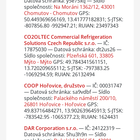
Datová schránka: y5e75xq — Sídlo
společnosti:
Na Moráni 1362/12, 43001
Chomutov - Chomutov
GPS:
50.449369656169, 13.41777182831; S-JTSK:
-807856.80 -992947.21; RUIAN: 23497343
CO2OLTEC Commercial Refrigeration
Solutions Czech Republic s.r.o.
— IČ:
17875030 — Datová schránka: dt2us26 —
Sídlo společnosti:
Plzeňská 601, 33805
Mýto - Mýto
GPS: 49.784341561151,
13.720209655112; S-JTSK: -797383.25
-1069294.59; RUIAN: 26132494
COOP Hořovice, družstvo
— IČ: 00031747
— Datová schránka: sa9vdbf — Sídlo
společnosti:
Palackého náměstí 200/10,
26801 Hořovice - Hořovice
GPS:
49.83716484271, 13.902639645913; S-JTSK:
-783542.95 -1065377.23; RUIAN: 1624431
DAR Corporation s.r.o.
— IČ: 24122319 —
Datová schránka: 5hu3h9n — Sídlo