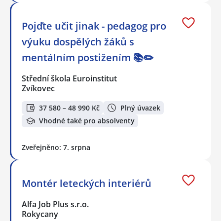
Pojďte učit jinak - pedagog pro
výuku dospělých žáků s
mentálním postižením 📚✏️
Střední škola Euroinstitut
Zvíkovec
37 580 – 48 990 Kč
Plný úvazek
Vhodné také pro absolventy
Zveřejněno: 7. srpna
Montér leteckých interiérů
Alfa Job Plus s.r.o.
Rokycany