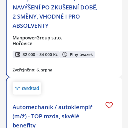
NAVÝŠENÍ PO ZKUŠEBNÍ DOBĚ,
2 SMĚNY, VHODNÉ I PRO
ABSOLVENTY
ManpowerGroup s.r.o.
Hořovice
32 000 – 34 000 Kč
Plný úvazek
Zveřejněno: 6. srpna
Automechanik / autoklempíř
(m/ž) - TOP mzda, skvělé
benefity