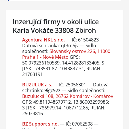
Inzerující firmy v okolí ulice
Karla Vokáče 33808 Zbiroh
Agentura NKL s.r.o.
— IČ: 61504823 —
Datová schránka: qt3m5jv — Sídlo
společnosti:
Slovanský ostrov 226, 11000
Praha 1 - Nové Město
GPS:
50.079236160589, 14.412828133405; S-
JTSK: -743531.87 -1043837.31; RUIAN:
21703191
BUZULUK a.s.
— IČ: 25056301 — Datová
schránka: 9igc92z — Sídlo společnosti:
Buzulucká 108, 26762 Komárov - Komárov
GPS: 49.811948579712, 13.86003299986;
S-JTSK: -786979.14 -1067712.85; RUIAN:
25033816
BZ Support s.r.o.
— IČ: 07062508 —