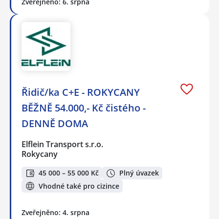
Zveřejněno: 6. srpna
Řidič/ka C+E - ROKYCANY
BĚŽNĚ 54.000,- Kč čistého -
DENNĚ DOMA
Elflein Transport s.r.o.
Rokycany
45 000 – 55 000 Kč
Plný úvazek
Vhodné také pro cizince
Zveřejněno: 4. srpna