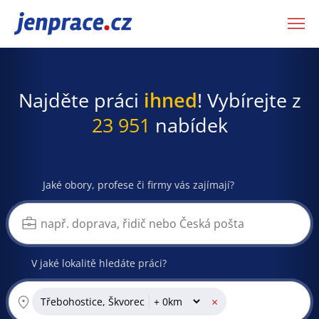
JenPráce.cz
Najděte práci
ihned
! Vybírejte z
23 951
nabídek
Jaké obory, profese či firmy vás zajímají?
V jaké lokalitě hledáte práci?
×
Třebohostice, Škvorec