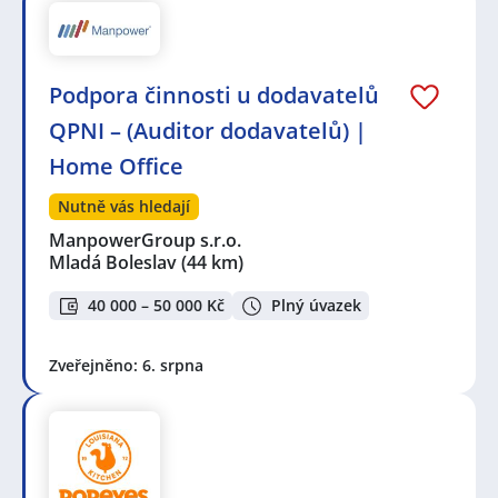
Podpora činnosti u dodavatelů
QPNI – (Auditor dodavatelů) |
Home Office
Nutně vás hledají
ManpowerGroup s.r.o.
Mladá Boleslav
(44 km)
40 000 – 50 000 Kč
Plný úvazek
Zveřejněno: 6. srpna