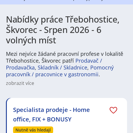
Nabídky práce Třebohostice,
Škvorec - Srpen 2026 - 6
volných míst
Mezi nejvíce žádané pracovní profese v lokalitě
Třebohostice, Škvorec patří
Prodavač /
Prodavačka
,
Skladník / Skladnice
,
Pomocný
pracovník / pracovnice v gastronomii
.
zobrazit více
Na
JenPráce.cz
naleznete širokou nabídku pravidelně
aktualizovaných a doplňovaných inzerátů
práce
i
brigády
. Najdete zde široké množství různých oborů
a profesí, o které mají firmy aktuálně největší zájem a
Specialista prodeje - Home
je pro ně velmi podstatné obsadit pracovní pozici v co
office, FIX + BONUSY
nejkratším možném termínu. Mezi takové profese
patří nyní nejvíce
kuchař / kuchařka
,
řidič / řidička
,
Nutně vás hledají
dělník / dělnice
,
dělník / dělnice
nebo máte zájem o