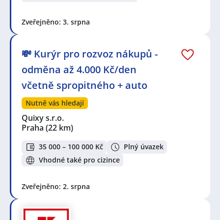
Zveřejněno: 3. srpna
💸 Kurýr pro rozvoz nákupů -
odměna až 4.000 Kč/den
včetně spropitného + auto
Nutně vás hledají
Quixy s.r.o.
Praha
(22 km)
35 000 – 100 000 Kč
Plný úvazek
Vhodné také pro cizince
Zveřejněno: 2. srpna