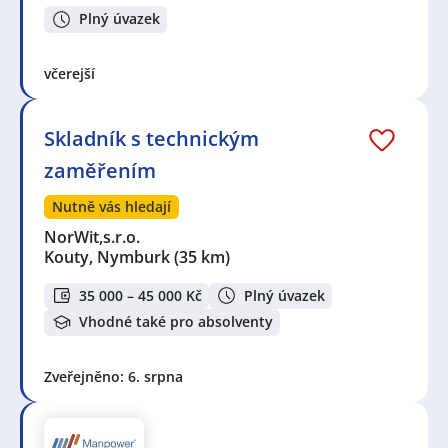
Plný úvazek
včerejší
Skladník s technickým
zaměřením
Nutně vás hledají
NorWit,s.r.o.
Kouty, Nymburk
(35 km)
35 000 – 45 000 Kč
Plný úvazek
Vhodné také pro absolventy
Zveřejněno: 6. srpna