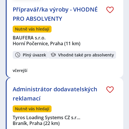
Strančice
,
Čestlice
Přípravář/ka výroby - VHODNÉ
PRO ABSOLVENTY
Nutně vás hledají
BAUFERA s.r.o.
Horní Počernice, Praha
(11 km)
Plný úvazek
Vhodné také pro absolventy
včerejší
Administrátor dodavatelských
reklamací
Nutně vás hledají
Tyros Loading Systems CZ s.r…
Braník, Praha
(22 km)