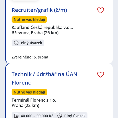
Recruiter/grafik (ž/m)
Nutně vás hledají
Kaufland Česká republika v.o…
Břevnov, Praha
(26 km)
Plný úvazek
Zveřejněno: 5. srpna
Technik / údržbář na ÚAN
Florenc
Nutně vás hledají
Terminál Florenc s.r.o.
Praha
(22 km)
40 000 – 50 000 Kč
Plný úvazek