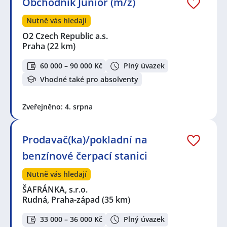
Obchodník Junior (m/ž)
Nutně vás hledají
O2 Czech Republic a.s.
Praha
(22 km)
60 000 – 90 000 Kč
Plný úvazek
Vhodné také pro absolventy
Zveřejněno: 4. srpna
Prodavač(ka)/pokladní na
benzínové čerpací stanici
Nutně vás hledají
ŠAFRÁNKA, s.r.o.
Rudná, Praha-západ
(35 km)
33 000 – 36 000 Kč
Plný úvazek