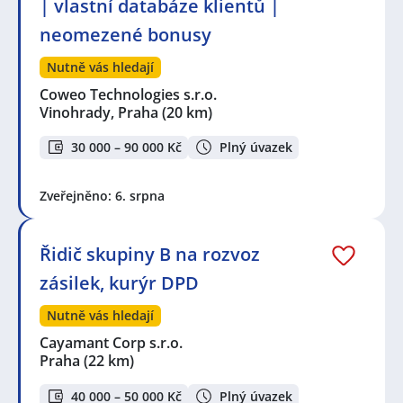
| vlastní databáze klientů |
neomezené bonusy
Nutně vás hledají
Coweo Technologies s.r.o.
Vinohrady, Praha
(20 km)
30 000 – 90 000 Kč
Plný úvazek
Zveřejněno: 6. srpna
Řidič skupiny B na rozvoz
zásilek, kurýr DPD
Nutně vás hledají
Cayamant Corp s.r.o.
Praha
(22 km)
40 000 – 50 000 Kč
Plný úvazek