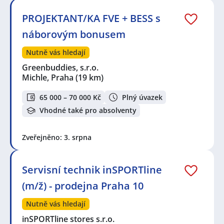
PROJEKTANT/KA FVE + BESS s
náborovým bonusem
Nutně vás hledají
Greenbuddies, s.r.o.
Michle, Praha
(19 km)
65 000 – 70 000 Kč
Plný úvazek
Vhodné také pro absolventy
Zveřejněno: 3. srpna
Servisní technik inSPORTline
(m/ž) - prodejna Praha 10
Nutně vás hledají
inSPORTline stores s.r.o.