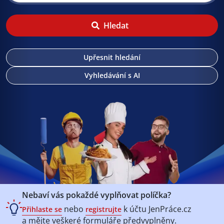
Hledat
Upřesnit hledání
Vyhledávání s AI
Nebaví vás pokaždé vyplňovat políčka?
nebo
k účtu
JenPráce.cz
Přihlaste se
registrujte
a mějte veškeré
formuláře předvyplněny.