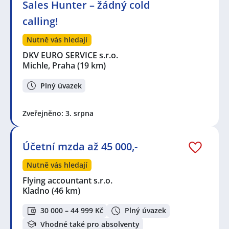
Sales Hunter – žádný cold
calling!
Nutně vás hledají
DKV EURO SERVICE s.r.o.
Michle, Praha
(19 km)
Plný úvazek
Zveřejněno: 3. srpna
Účetní mzda až 45 000,-
Nutně vás hledají
Flying accountant s.r.o.
Kladno
(46 km)
30 000 – 44 999 Kč
Plný úvazek
Vhodné také pro absolventy