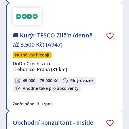
🚚 Kurýr TESCO Zličín (denně
až 3.500 Kč) (A947)
Nutně vás hledají
DoDo Czech s.r.o.
Třebonice, Praha
(31 km)
45 000 – 75 000 Kč
Plný úvazek
Vhodné také pro absolventy
Zveřejněno: 3. srpna
Obchodní konzultant - Inside