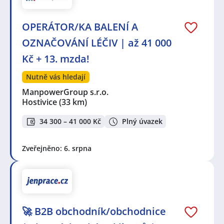
OPERÁTOR/KA BALENÍ A
OZNAČOVÁNÍ LÉČIV | až 41 000
Kč + 13. mzda!
Nutně vás hledají
ManpowerGroup s.r.o.
Hostivice
(33 km)
34 300 – 41 000 Kč
Plný úvazek
Zveřejněno: 6. srpna
🚀 B2B obchodník/obchodnice