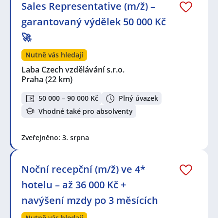
Sales Representative (m/ž) –
garantovaný výdělek 50 000 Kč
🚀
Nutně vás hledají
Laba Czech vzdělávání s.r.o.
Praha
(22 km)
50 000 – 90 000 Kč
Plný úvazek
Vhodné také pro absolventy
Zveřejněno: 3. srpna
Noční recepční (m/ž) ve 4*
hotelu – až 36 000 Kč +
navýšení mzdy po 3 měsících
Nutně vás hledají