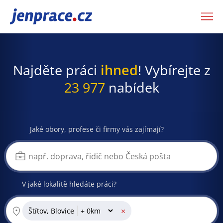
JenPráce.cz
Najděte práci
ihned
! Vybírejte z
23 977
nabídek
Jaké obory, profese či firmy vás zajímají?
V jaké lokalitě hledáte práci?
×
Štítov, Blovice