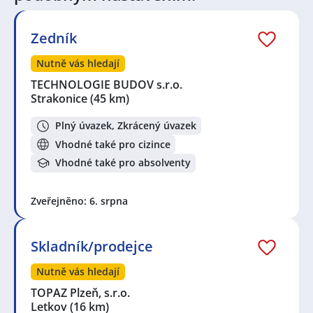
Seznam lokalit v zobrazených inzerátech:
Celá ČR
,
Strakonice
,
Letkov
,
Plzeň
,
Příbram V-Zdaboř,
Příbram
,
Nýřany
,
Domažlice
,
Blovice
,
Spálené Poříčí
,
Zedník
Šťáhlavy
,
Klášter
,
Losiná
,
Nepomuk, okres Plzeň-jih
,
Tymákov
,
Černice, Plzeň
,
Štěnovice
,
Plzeňské
Nutně vás hledají
Předměstí, Rokycany
,
Rokycany
,
Koterov, Plzeň
,
TECHNOLOGIE BUDOV s.r.o.
Přeštice
,
Chlumčany, okres Plzeň-jih
,
Kasejovice
,
Strakonice
(45 km)
Východní Předměstí, Plzeň
,
Litice, Plzeň
,
Doubravka,
Plzeň
,
Dýšina
,
Jižní Předměstí, Plzeň
,
Dobřany, okres
Plný úvazek, Zkrácený úvazek
Plzeň-jih
Vhodné také pro cizince
Vhodné také pro absolventy
Zveřejněno: 6. srpna
Skladník/prodejce
Nutně vás hledají
TOPAZ Plzeň, s.r.o.
Letkov
(16 km)