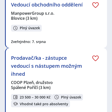
Vedoucí obchodního oddělení
ManpowerGroup s.r.o.
Blovice
(3 km)
Plný úvazek
Zveřejněno: 7. srpna
Prodavač/ka - zástupce
vedoucí s nástupem možným
ihned
COOP Plzeň, družstvo
Spálené Poříčí
(3 km)
23 500 – 30 000 Kč
Plný úvazek
Vhodné také pro absolventy