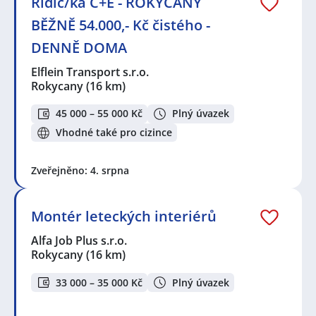
Řidič/ka C+E - ROKYCANY
BĚŽNĚ 54.000,- Kč čistého -
DENNĚ DOMA
Elflein Transport s.r.o.
Rokycany
(16 km)
45 000 – 55 000 Kč
Plný úvazek
Vhodné také pro cizince
Zveřejněno: 4. srpna
Montér leteckých interiérů
Alfa Job Plus s.r.o.
Rokycany
(16 km)
33 000 – 35 000 Kč
Plný úvazek