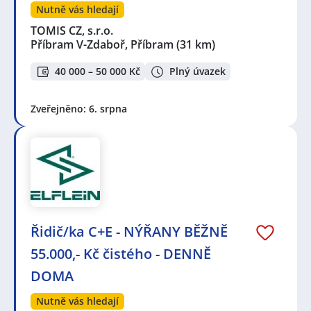
Nutně vás hledají
TOMIS CZ, s.r.o.
Příbram V-Zdaboř, Příbram
(31 km)
40 000 – 50 000 Kč
Plný úvazek
Zveřejněno: 6. srpna
Řidič/ka C+E - NÝŘANY BĚŽNĚ
55.000,- Kč čistého - DENNĚ
DOMA
Nutně vás hledají