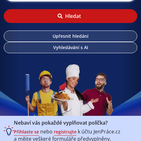
Hledat
Upřesnit hledání
Vyhledávání s AI
Nebaví vás pokaždé vyplňovat políčka?
nebo
k účtu
JenPráce.cz
Přihlaste se
registrujte
a mějte veškeré
formuláře předvyplněny.