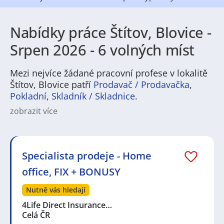
Nabídky práce Štítov, Blovice -
Srpen 2026 - 6 volných míst
Mezi nejvíce žádané pracovní profese v lokalitě
Štítov, Blovice patří
Prodavač / Prodavačka
,
Pokladní
,
Skladník / Skladnice
.
zobrazit více
Na
JenPráce.cz
naleznete širokou nabídku pravidelně
aktualizovaných a doplňovaných inzerátů
práce
i
brigády
. Najdete zde široké množství různých oborů
a profesí, o které mají firmy aktuálně největší zájem a
Specialista prodeje - Home
je pro ně velmi podstatné obsadit pracovní pozici v co
office, FIX + BONUSY
nejkratším možném termínu. Mezi takové profese
patří nyní nejvíce
kuchař / kuchařka
,
řidič / řidička
,
Nutně vás hledají
dělník / dělnice
,
dělník / dělnice
nebo máte zájem o
profesi
prodavač / prodavačka
? Mezi nejvíce
4Life Direct Insurance…
požadované obory patří
Průmyslová a chemická
Celá ČR
výroba
,
Ubytování a cestovní ruch
,
Doprava, logistika