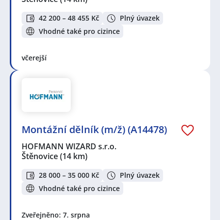
42 200 – 48 455 Kč
Plný úvazek
Vhodné také pro cizince
včerejší
Montážní dělník (m/ž) (A14478)
HOFMANN WIZARD s.r.o.
Štěnovice
(14 km)
28 000 – 35 000 Kč
Plný úvazek
Vhodné také pro cizince
Zveřejněno: 7. srpna