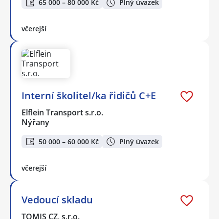
65 000 – 80 000 Kč
Plný úvazek
včerejší
Interní školitel/ka řidičů C+E
Elflein Transport s.r.o.
Nýřany
50 000 – 60 000 Kč
Plný úvazek
včerejší
Vedoucí skladu
TOMIS CZ, s.r.o.