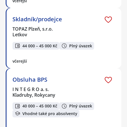
včerejší
Skladník/prodejce
TOPAZ Plzeň, s.r.o.
Letkov
44 000 – 45 000 Kč
Plný úvazek
včerejší
Obsluha BPS
I N T E G R O a. s.
Kladruby, Rokycany
40 000 – 45 000 Kč
Plný úvazek
Vhodné také pro absolventy