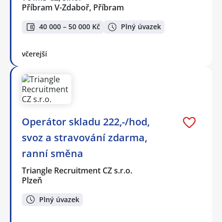
Příbram V-Zdaboř, Příbram
40 000 – 50 000 Kč
Plný úvazek
včerejší
Operátor skladu 222,-/hod,
svoz a stravování zdarma,
ranní směna
Triangle Recruitment CZ s.r.o.
Plzeň
Plný úvazek