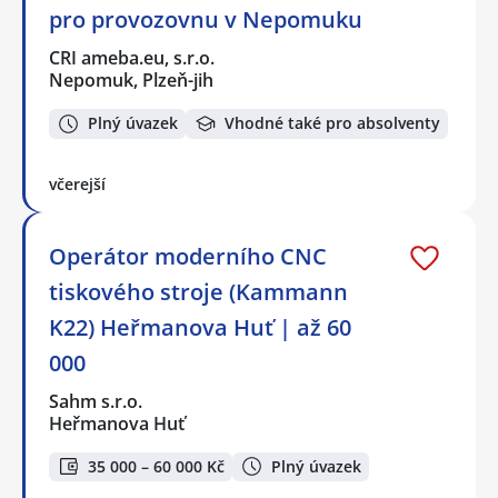
pro provozovnu v Nepomuku
CRI ameba.eu, s.r.o.
Nepomuk, Plzeň-jih
Plný úvazek
Vhodné také pro absolventy
včerejší
Operátor moderního CNC
tiskového stroje (Kammann
K22) Heřmanova Huť | až 60
000
Sahm s.r.o.
Heřmanova Huť
35 000 – 60 000 Kč
Plný úvazek