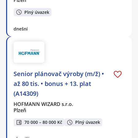
Plzeň
Plný úvazek
dnešní
Senior plánovač výroby (m/ž) •
až 80 tis. • bonus + 13. plat
(A14309)
HOFMANN WIZARD s.r.o.
Plzeň
70 000 – 80 000 Kč
Plný úvazek