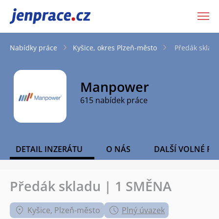
JenPráce.cz
Nabídky práce
Kyšice, okres Plzeň-město
Předák sklad
Manpower
615 nabídek práce
DETAIL INZERÁTU
O NÁS
DALŠÍ VOLNÉ PO
Předák skladu | 1 SMĚNA
Kyšice, Plzeň-město
Plný úvazek