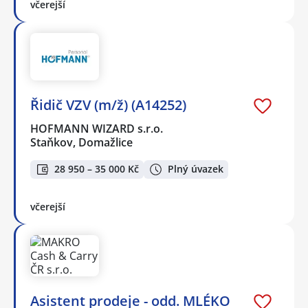
včerejší
Řidič VZV (m/ž) (A14252)
HOFMANN WIZARD s.r.o.
Staňkov, Domažlice
28 950 – 35 000 Kč
Plný úvazek
včerejší
Asistent prodeje - odd. MLÉKO