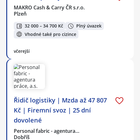
MAKRO Cash & Carry ČR s.r.o.
Plzeň
32 000 – 34 700 Kč
Plný úvazek
Vhodné také pro cizince
včerejší
Řidič logistiky | Mzda až 47 807
Kč | Firemní svoz | 25 dní
dovolené
Personal fabric - agentura…
Dobříš