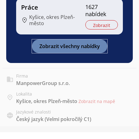
Práce
1627
nabídek
Kyšice, okres Plzeň-
město
Zobrazit
Zobrazit všechny nabídky
Firma
ManpowerGroup s.r.o.
Lokalita
Kyšice, okres Plzeň-město
Zobrazit na mapě
Jazykové znalosti
Český jazyk
(Velmi pokročilý C1)