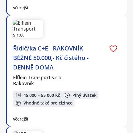
včerejší
Řidič/ka C+E - RAKOVNÍK
BĚŽNĚ 50.000,- Kč čistého -
DENNĚ DOMA
Elflein Transport s.r.o.
Rakovník
45 000 – 55 000 Kč
Plný úvazek
Vhodné také pro cizince
včerejší