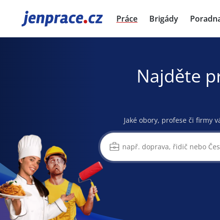
JenPráce.cz
Práce
Brigády
Poradn
Najděte p
Jaké obory, profese či firmy v