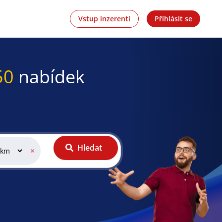
Vstup inzerenti
Přihlásit se
50
nabídek
Hledat
×