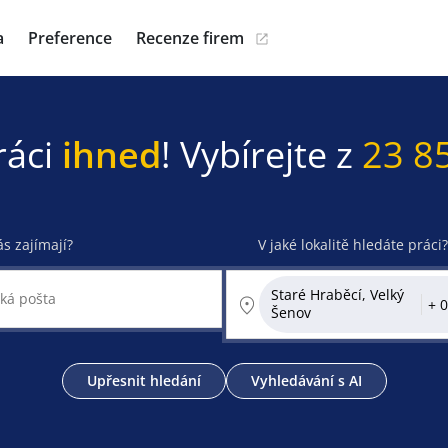
a
Preference
Recenze firem
ráci
ihned
! Vybírejte z
23 8
ás zajímají?
V jaké lokalitě hledáte práci?
Staré Hraběcí, Velký
Šenov
Upřesnit hledání
Vyhledávání s AI