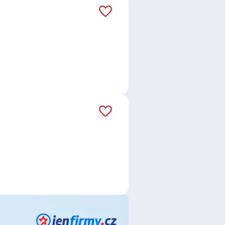
h Republic a.s.
,
NN Životní
obus ČR, v.o.s.
,
MAKRO Cash &
ecruitment CZ, s.r.o.
ce
,
Pracovník / pracovnice správy
ní pracovník / pracovnice
,
alistka
,
Finanční poradce /
tka v pojišťovnictví
,
Účetní
,
Kuchař
 lidí
,
Pokladní
,
Prodavač /
/ Zámečnice
,
Zedník / Zednice
,
žerka
,
Obchodní manažer /
átorka výroby
,
Technolog /
Elektromontér / Elektromontérka
,
zástupce / zástupkyně
,
Izolatér /
f
,
Česká Kamenice
,
Nový Bor
,
lký Grunov, Brniště
,
Povrly
,
Stráž
ořice, Ústí nad Labem
,
Ústí nad