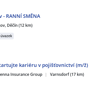
kov - RANNÍ SMĚNA
íkov, Děčín
(12 km)
 úvazek
artujte kariéru v pojišťovnictví (m/ž)
 Vienna Insurance Group
|
Varnsdorf
(17 km)