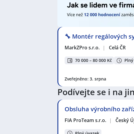
🔧 Montér regálových sy
MarkZPro s.r.o.
|
Celá ČR
70 000 – 80 000 Kč
Plný
Zveřejněno: 3. srpna
Podívejte se i na 
Obsluha výrobního zaří
FIA ProTeam s.r.o.
|
Český Ú
Plný úvazek