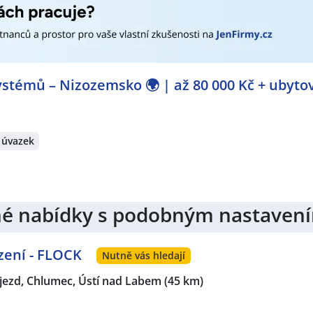
stémů – Nizozemsko 🌍 | až 80 000 Kč + ubyto
 úvazek
jiné nabídky s podobným nastaven
zení - FLOCK
Nutně vás hledají
jezd, Chlumec, Ústí nad Labem
(45 km)