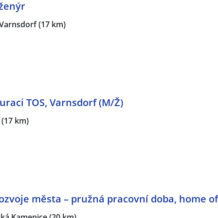
nženýr
Varnsdorf
(17 km)
uraci TOS, Varnsdorf (M/Ž)
(17 km)
rozvoje města – pružná pracovní doba, home of
ská Kamenice
(20 km)