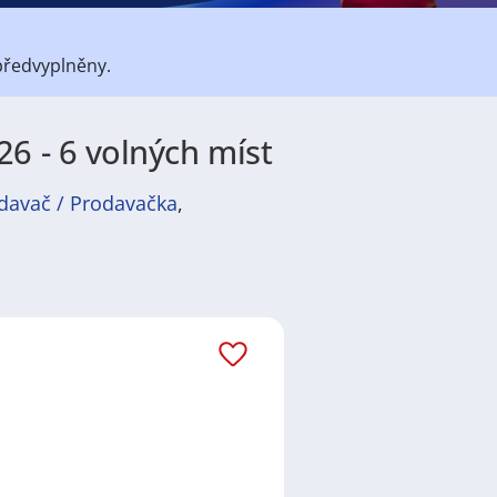
předvyplněny.
26 - 6 volných míst
davač / Prodavačka
,
átů
práce
i
brigády
. Najdete zde
ně velmi podstatné obsadit
ř / kuchařka
,
řidič / řidička
,
dělník
žadované obory patří
Průmyslová
 realitní služby
a nebo také práce
ráci i ve výše uvedených
ezení požadovaného zaměstnání.