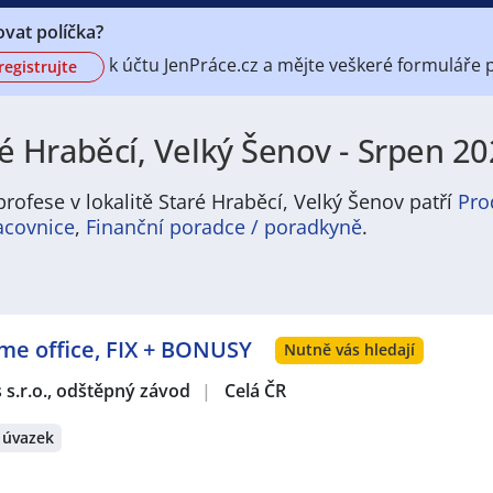
vat políčka?
k účtu
JenPráce.cz a mějte veškeré
formuláře 
registrujte
é Hraběcí, Velký Šenov - Srpen 20
rofese v lokalitě Staré Hraběcí, Velký Šenov patří
Pro
acovnice
,
Finanční poradce / poradkyně
.
 nabídku pravidelně aktualizovaných a doplňovaných inzer
ofesí, o které mají firmy aktuálně největší zájem a je pro 
ožném termínu. Mezi takové profese patří nyní nejvíce
kucha
ome office, FIX + BONUSY
e zájem o profesi
prodavač / prodavačka
? Mezi nejvíce po
Nutně vás hledají
estovní ruch
,
Doprava, logistika a zásobování
,
Stavebnictví a
s s.r.o., odštěpný závod
|
Celá ČR
Právě proto Vám doporučujeme porozhlédnout se po nové p
velká pravděpodobnost, že si tím zvýšíte svou šanci na nal
 úvazek