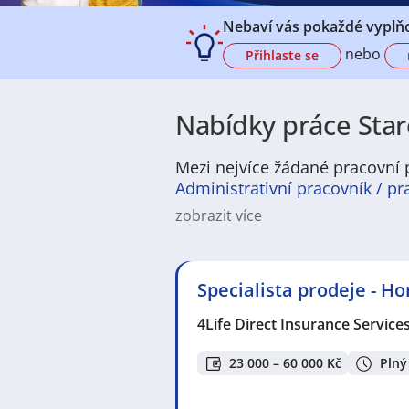
Nebaví vás pokaždé vyplňo
nebo
Přihlaste se
Nabídky práce Star
Mezi nejvíce žádané pracovní p
Administrativní pracovník / pr
zobrazit více
Na
JenPráce.cz
naleznete širokou
široké množství různých oborů a pr
pracovní pozici v co nejkratším m
Specialista prodeje - H
/ dělnice
,
dělník / dělnice
nebo mát
a chemická výroba
,
Ubytování a c
4Life Direct Insurance Service
v oboru
Služby, umění a kultura
. 
profesích či oborech, protože je 
Držíme Vám palce!
23 000 – 60 000 Kč
Plný