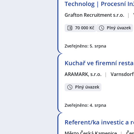
Technolog | Procesní I
Grafton Recruitment s.r.o.
|
70 000 Kč
Plný úvazek
Zveřejněno: 5. srpna
Kuchař ve firemní resta
ARAMARK, s.r.o.
|
Varnsdorf
Plný úvazek
Zveřejněno: 4. srpna
Referent/ka investic a 
Město Česká Kamenice
|
Če