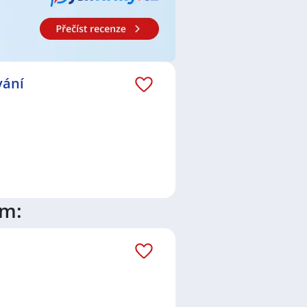
vání
ím: