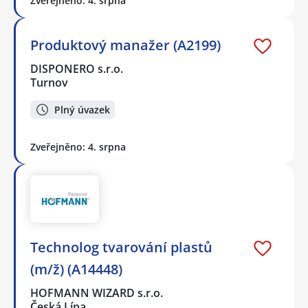
Zveřejněno: 4. srpna
Produktový manažer (A2199)
DISPONERO s.r.o.
Turnov
Plný úvazek
Zveřejněno: 4. srpna
Technolog tvarování plastů
(m/ž) (A14448)
HOFMANN WIZARD s.r.o.
Česká Lípa