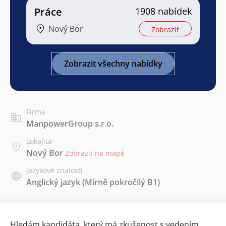
Práce
1908 nabídek
Nový Bor
Zobrazit
Zobrazit všechny nabídky
Firma
ManpowerGroup s.r.o.
Lokalita
Nový Bor
Zobrazit na mapě
Jazykové znalosti
Anglický jazyk
(Mírně pokročilý B1)
Hledám kandidáta, který má zkušenost s vedením