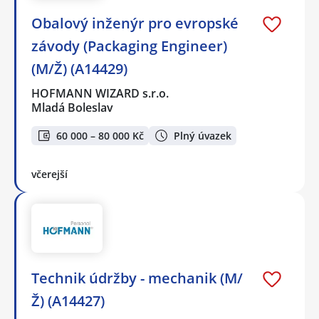
Obalový inženýr pro evropské
závody (Packaging Engineer)
(M/Ž) (A14429)
HOFMANN WIZARD s.r.o.
Mladá Boleslav
60 000 – 80 000 Kč
Plný úvazek
včerejší
Technik údržby - mechanik (M/
Ž) (A14427)