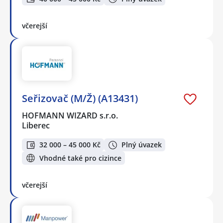
včerejší
Seřizovač (M/Ž) (A13431)
HOFMANN WIZARD s.r.o.
Liberec
32 000 – 45 000 Kč
Plný úvazek
Vhodné také pro cizince
včerejší