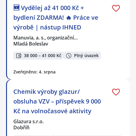
🆕 Vydělej až 41 000 Kč +
bydlení ZDARMA! 🔥 Práce ve
výrobě | nástup IHNED
Manuvia, a. s., organizační…
Mladá Boleslav
38 000 – 41 000 Kč
Plný úvazek
Zveřejněno: 4. srpna
Chemik výroby glazur/
obsluha VZV – příspěvek 9 000
Kč na volnočasové aktivity
Glazura s.r.o.
Dobříň