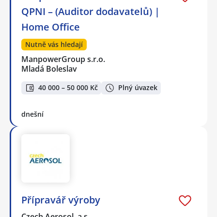
QPNI – (Auditor dodavatelů) |
Home Office
Nutně vás hledají
ManpowerGroup s.r.o.
Mladá Boleslav
40 000 – 50 000 Kč
Plný úvazek
dnešní
Přípravář výroby
Czech Aerosol, a.s.