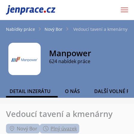
JenPráce.cz
Nabídky práce
Nový Bor
Vedoucí tavení a kmenárny
Manpower
624 nabídek práce
DETAIL INZERÁTU
O NÁS
DALŠÍ VOLNÉ PO
Vedoucí tavení a kmenárny
Nový Bor
Plný úvazek