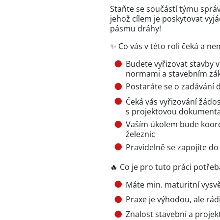
Staňte se součástí týmu sprá
jehož cílem je poskytovat vy
pásmu dráhy!
✨ Co vás v této roli čeká a ne
Budete vyřizovat stavby
normami a stavebním z
Postaráte se o zadávání 
Čeká vás vyřizování žádost
s projektovou dokumenta
Vaším úkolem bude koord
železnic
Pravidelně se zapojíte d
🔥 Co je pro tuto práci potřeb
Máte min. maturitní vysv
Praxe je výhodou, ale rá
Znalost stavební a proje