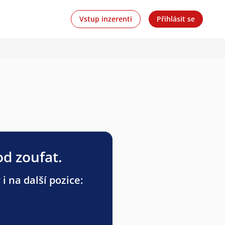
Vstup inzerenti
Přihlásit se
od zoufat.
i na další pozice: