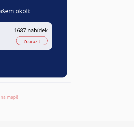
vašem okolí:
1687 nabídek
Zobrazit
t na mapě