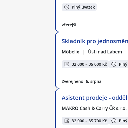
Plný úvazek
včerejší
Skladník pro jednosměn
Möbelix
|
Ústí nad Labem
32 000 – 35 000 Kč
Plný
Zveřejněno: 6. srpna
Asistent prodeje - odd
MAKRO Cash & Carry ČR s.r.o.
32 000 – 35 700 Kč
Plný