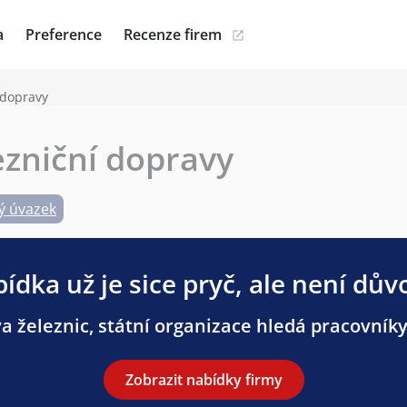
a
Preference
Recenze firem
 dopravy
ezniční dopravy
ý úvazek
ídka už je sice pryč, ale není dův
 železnic, státní organizace hledá pracovníky 
Zobrazit nabídky firmy