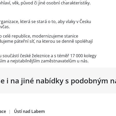
aví, věk, původ či jiné osobní charakteristiky.
rganizace, která se stará o to, aby vlaky v Česku
 včas.
po celé republice, modernizujeme stanice
dujeme páteřní síť, na kterou se denně spoléhají
u součástí české železnice a s téměř 17 000 kolegy
tším a nejstabilnějším zaměstnavatelům u nás.
se i na jiné nabídky s podobným 
zace
|
Ústí nad Labem