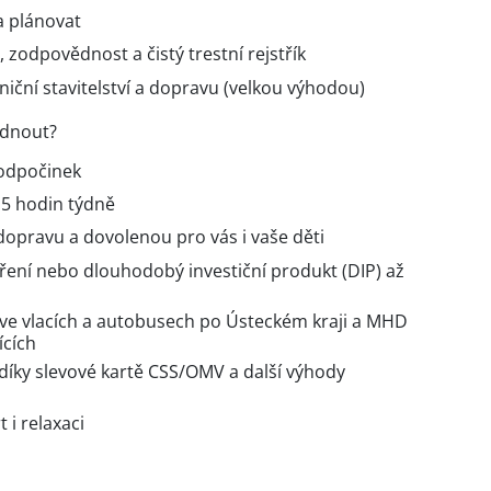
 plánovat
 zodpovědnost a čistý trestní rejstřík
niční stavitelství a dopravu (velkou výhodou)
ídnout?
 odpočinek
,5 hodin týdně
dopravu a dovolenou pro vás i vaše děti
oření nebo dlouhodobý investiční produkt (DIP) až
ve vlacích a autobusech po Ústeckém kraji a MHD
ících
íky slevové kartě CSS/OMV a další výhody
 i relaxaci