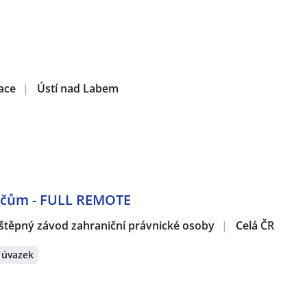
zace
|
Ústí nad Labem
dičům - FULL REMOTE
štěpný závod zahraniční právnické osoby
|
Celá ČR
 úvazek