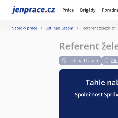
JenPráce.cz
Práce
Brigády
Poradn
Nabídky práce
Ústí nad Labem
Referent železniční
Referent žel
Ústí nad Labem
Pln
Tahle nab
Společnost Správa