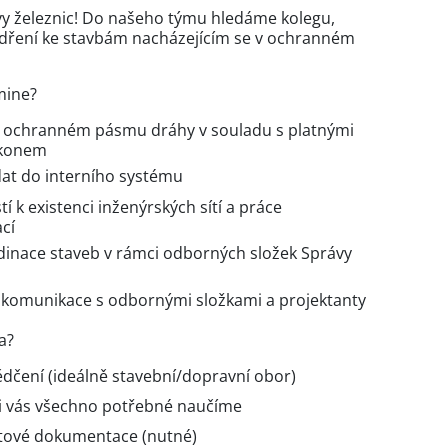
vy železnic! Do našeho týmu hledáme kolegu,
jádření ke stavbám nacházejícím se v ochranném
mine?
 v ochranném pásmu dráhy v souladu s platnými
ákonem
dat do interního systému
í k existenci inženýrských sítí a práce
cí
inace staveb v rámci odborných složek Správy
o komunikace s odbornými složkami a projektanty
a?
ědčení (ideálně stavební/dopravní obor)
di vás všechno potřebné naučíme
ktové dokumentace (nutné)