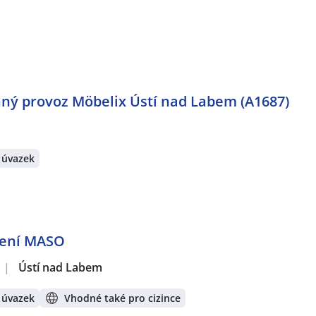
ný provoz Möbelix Ústí nad Labem (A1687)
 úvazek
ělení MASO
|
Ústí nad Labem
 úvazek
Vhodné také pro cizince