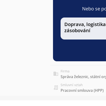
Nebo se pod
Doprava, logistika
zásobování
Firma
Správa železnic, státní o
Smluvní vztah
Pracovní smlouva (HPP)