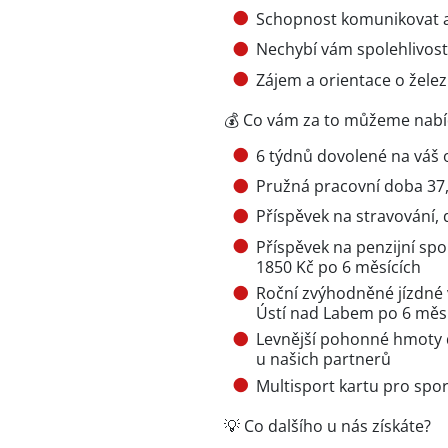
Schopnost komunikovat a
Nechybí vám spolehlivost,
Zájem a orientace o želez
💰 Co vám za to můžeme nab
6 týdnů dovolené na váš
Pružná pracovní doba 37
Příspěvek na stravování, 
Příspěvek na penzijní sp
1850 Kč po 6 měsících
Roční zvýhodněné jízdné 
Ústí nad Labem po 6 měs
Levnější pohonné hmoty d
u našich partnerů
Multisport kartu pro sport
💡 Co dalšího u nás získáte?