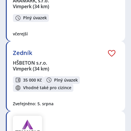
ARAMARK, s.r.o.
Vimperk
(34 km)
Plný úvazek
včerejší
Zedník
HŠBETON s.r.o.
Vimperk
(34 km)
35 000 Kč
Plný úvazek
Vhodné také pro cizince
Zveřejněno: 5. srpna