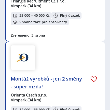
Triangle Recruitment CZ s.r.o.
Vimperk
(34 km)
35 000 – 40 000 Kč
Plný úvazek
Vhodné také pro absolventy
Zveřejněno: 3. srpna
Montáž výrobků - jen 2 směny
- super mzda!
Orienta Czech s.r.o.
Vimperk
(34 km)
32 000 – 33 999 Kč
Plný úvazek