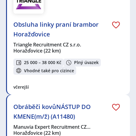
Obsluha linky praní brambor
Horažďovice
Triangle Recruitment CZ s.r.o.
Horažďovice
(22 km)
25 000 – 38 000 Kč
Plný úvazek
Vhodné také pro cizince
včerejší
Obráběči kovůNÁSTUP DO
KMENE(m/ž) (A11480)
Manuvia Expert Recruitment CZ…
Horažďovice
(22 km)