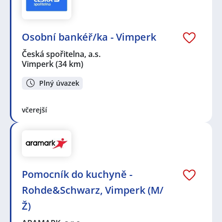
Osobní bankéř/ka - Vimperk
Česká spořitelna, a.s.
Vimperk
(34 km)
Plný úvazek
včerejší
Pomocník do kuchyně -
Rohde&Schwarz, Vimperk (M/
Ž)