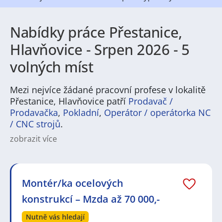
Nabídky práce Přestanice,
Hlavňovice - Srpen 2026 - 5
volných míst
Mezi nejvíce žádané pracovní profese v lokalitě
Přestanice, Hlavňovice patří
Prodavač /
Prodavačka
,
Pokladní
,
Operátor / operátorka NC
/ CNC strojů
.
zobrazit více
Na
JenPráce.cz
naleznete širokou nabídku pravidelně
aktualizovaných a doplňovaných inzerátů
práce
i
brigády
. Najdete zde široké množství různých oborů
a profesí, o které mají firmy aktuálně největší zájem a
Montér/ka ocelových
je pro ně velmi podstatné obsadit pracovní pozici v co
konstrukcí – Mzda až 70 000,-
nejkratším možném termínu. Mezi takové profese
patří nyní nejvíce
kuchař / kuchařka
,
řidič / řidička
,
Nutně vás hledají
dělník / dělnice
,
dělník / dělnice
nebo máte zájem o