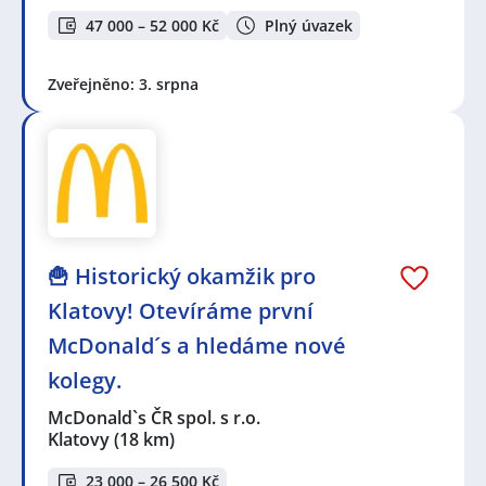
47 000 – 52 000 Kč
Plný úvazek
Zveřejněno: 3. srpna
🍟 Historický okamžik pro
Klatovy! Otevíráme první
McDonald´s a hledáme nové
kolegy.
McDonald`s ČR spol. s r.o.
Klatovy
(18 km)
23 000 – 26 500 Kč