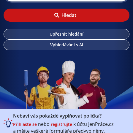
Hledat
Upřesnit hledání
Vyhledávání s AI
Nebaví vás pokaždé vyplňovat políčka?
nebo
k účtu
JenPráce.cz
Přihlaste se
registrujte
a mějte veškeré
formuláře předvyplněny.