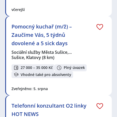
Technik / technička automatizace
,
Strojní mechanik /
mechanička
včerejší
Seznam lokalit v zobrazených inzerátech:
Celá ČR
,
Strakonice
,
Sušice, okres Klatovy
,
Sušice III,
Pomocný kuchař (m/ž) –
Sušice, okres Klatovy
,
Klatovy
,
Klatovy III, Klatovy
,
Nýrsko
,
Horažďovice
,
Nepomuk, okres Plzeň-jih
,
Zaučíme Vás, 5 týdnů
Klášter
,
Vimperk II, Vimperk
,
Kasejovice
,
Čkyně
,
dovolené a 5 sick days
Vimperk
,
Zahořany, okres Domažlice
,
Přeštice
,
Nišovice
,
Blovice
,
Blatná
,
Dolejší Předměstí,
Sociální služby Města Sušice,…
Domažlice
,
Domažlice
,
Týnské Předměstí, Domažlice
,
Sušice, Klatovy
(8 km)
Staňkov, okres Domažlice
,
Spálené Poříčí
,
Chlumčany,
okres Plzeň-jih
,
Holýšov
,
Dobřany, okres Plzeň-jih
,
27 000 – 35 000 Kč
Plný úvazek
Horšovský Týn
,
Losiná
,
Štěnovice
,
Stod
Vhodné také pro absolventy
Zveřejněno: 5. srpna
Telefonní konzultant O2 linky
HOT NEWS