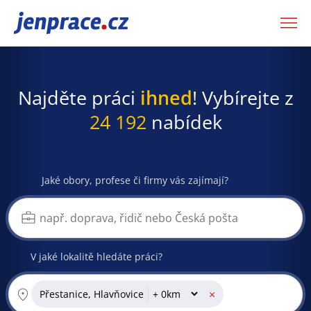
JenPráce.cz
Najděte práci
ihned
! Vybírejte z
24 192
nabídek
Jaké obory, profese či firmy vás zajímají?
V jaké lokalitě hledáte práci?
×
Přestanice, Hlavňovice