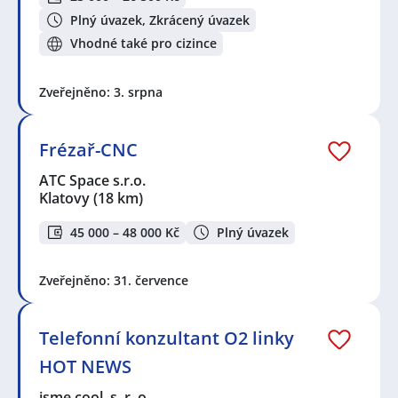
Plný úvazek, Zkrácený úvazek
Vhodné také pro cizince
Zveřejněno: 3. srpna
Frézař-CNC
ATC Space s.r.o.
Klatovy
(18 km)
45 000 – 48 000 Kč
Plný úvazek
Zveřejněno: 31. července
Telefonní konzultant O2 linky
HOT NEWS
jsme.cool, s. r. o.