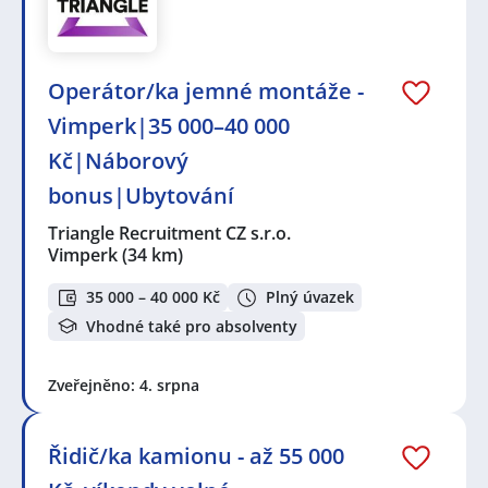
Operátor/ka jemné montáže -
Vimperk|35 000–40 000
Kč|Náborový
bonus|Ubytování
Triangle Recruitment CZ s.r.o.
Vimperk
(34 km)
35 000 – 40 000 Kč
Plný úvazek
Vhodné také pro absolventy
Zveřejněno: 4. srpna
Řidič/ka kamionu - až 55 000