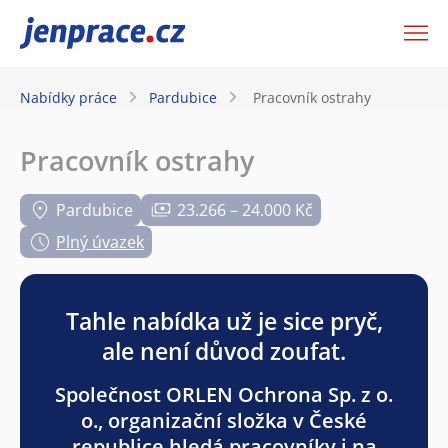
JenPráce.cz
Nabídky práce
Pardubice
Pracovník ostrahy
Pracovník ostrahy
Pardubice
23.266 – 24.000 Kč
Plný úvazek
Tahle nabídka už je sice pryč,
ale není důvod zoufat.
Společnost ORLEN Ochrona Sp. z o.
o., organizační složka v České
republice hledá pracovníky i na