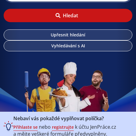
Hledat
Upřesnit hledání
Vyhledávání s AI
Nebaví vás pokaždé vyplňovat políčka?
nebo
k účtu
JenPráce.cz
Přihlaste se
registrujte
a mějte veškeré
formuláře předvyplněny.