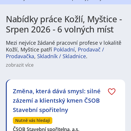
Nabídky práce Kožlí, Myštice -
Srpen 2026 - 6 volných míst
Mezi nejvíce žádané pracovní profese v lokalitě
Kožlí, Myštice patří
Pokladní
,
Prodavač /
Prodavačka
,
Skladník / Skladnice
.
zobrazit více
Na
JenPráce.cz
naleznete širokou nabídku pravidelně
aktualizovaných a doplňovaných inzerátů
práce
i
brigády
. Najdete zde široké množství různých oborů
a profesí, o které mají firmy aktuálně největší zájem a
Změna, která dává smysl: silné
je pro ně velmi podstatné obsadit pracovní pozici v co
zázemí a klientský kmen ČSOB
nejkratším možném termínu. Mezi takové profese
patří nyní nejvíce
kuchař / kuchařka
,
řidič / řidička
,
Stavební spořitelny
dělník / dělnice
,
dělník / dělnice
nebo máte zájem o
profesi
prodavač / prodavačka
? Mezi nejvíce
Nutně vás hledají
požadované obory patří
Průmyslová a chemická
výroba
ČSOB Stavební spořitelna, a.s.
,
Ubytování a cestovní ruch
,
Doprava, logistika