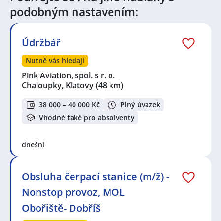
podobným nastavením:
Údržbář
Nutně vás hledají
Pink Aviation, spol. s r. o.
Chaloupky, Klatovy
(48 km)
38 000 – 40 000 Kč
Plný úvazek
Vhodné také pro absolventy
dnešní
Obsluha čerpací stanice (m/ž) -
Nonstop provoz, MOL
Obořiště- Dobříš