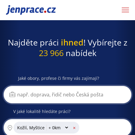
JenPráce.cz
Najděte práci
ihned
! Vybírejte z
23 966
nabídek
Jaké obory, profese či firmy vás zajímají?
V jaké lokalitě hledáte práci?
×
Kožlí, Myštice