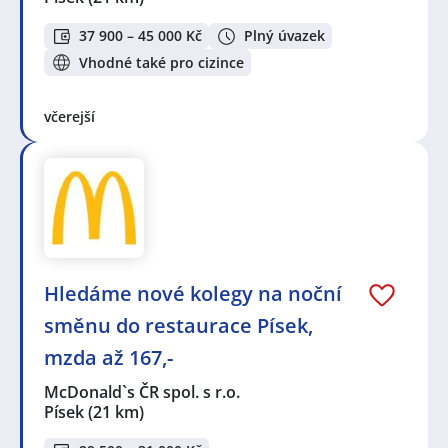
37 900 – 45 000 Kč
Plný úvazek
Vhodné také pro cizince
včerejší
Hledáme nové kolegy na noční
směnu do restaurace Písek,
mzda až 167,-
McDonald`s ČR spol. s r.o.
Písek
(21 km)