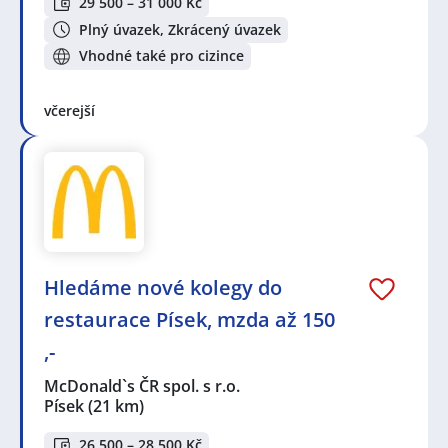
29 500 – 31 000 Kč
Plný úvazek, Zkrácený úvazek
Vhodné také pro cizince
včerejší
Hledáme nové kolegy do
restaurace Písek, mzda až 150
,-
McDonald`s ČR spol. s r.o.
Písek
(21 km)
26 500 – 28 500 Kč