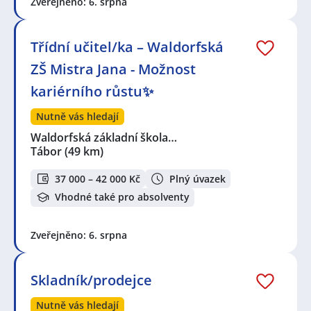
Zveřejněno: 6. srpna
Třídní učitel/ka – Waldorfská
ZŠ Mistra Jana - Možnost
kariérního růstu✨
Nutně vás hledají
Waldorfská základní škola…
Tábor
(49 km)
37 000 – 42 000 Kč
Plný úvazek
Vhodné také pro absolventy
Zveřejněno: 6. srpna
Skladník/prodejce
Nutně vás hledají