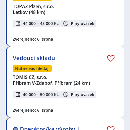
TOPAZ Plzeň, s.r.o.
Letkov
(48 km)
44 000 – 45 000 Kč
Plný úvazek
Zveřejněno: 6. srpna
Vedoucí skladu
Nutně vás hledají
TOMIS CZ, s.r.o.
Příbram V-Zdaboř, Příbram
(24 km)
40 000 – 50 000 Kč
Plný úvazek
Zveřejněno: 6. srpna
⚙️ Operátor/ka výroby |