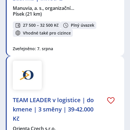
Manuvia, a. s., organizační…
Písek
(21 km)
27 500 – 32 500 Kč
Plný úvazek
Vhodné také pro cizince
Zveřejněno: 7. srpna
TEAM LEADER v logistice | do
kmene | 3 směny | 39-42.000
Kč
Orienta Czech s.r.o.