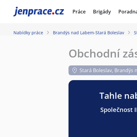
JenPráce.cz
Práce
Brigády
Poradn
Nabídky práce
Brandýs nad Labem-Stará Boleslav
S
Obchodní zás
Stará Boleslav, Brandýs 
Tahle nab
Společnost I