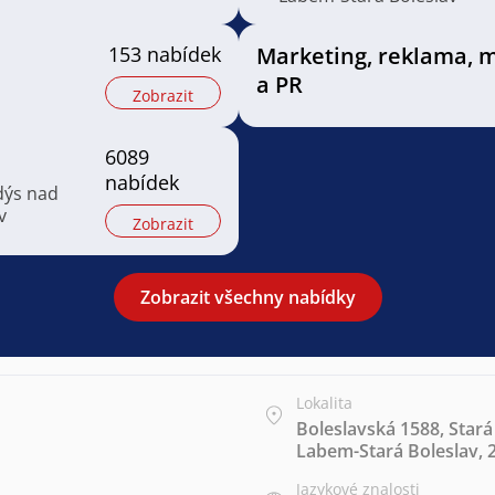
153 nabídek
Marketing, reklama, 
a PR
Zobrazit
6089
nabídek
dýs nad
v
Zobrazit
Zobrazit všechny nabídky
Lokalita
Boleslavská 1588, Stará
Labem-Stará Boleslav, 
Jazykové znalosti