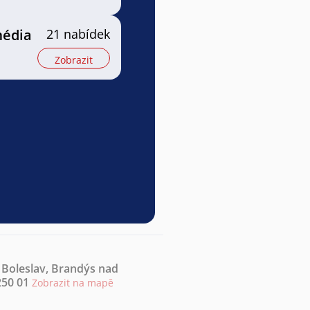
média
21 nabídek
Zobrazit
 Boleslav, Brandýs nad
250 01
Zobrazit na mapě