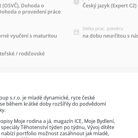
t (OSVČ)
,
Dohoda o
Český jazyk
(Expert C2)
Dohoda o provedení práce
Délka prac. poměru
rné vyučení s maturitou
na dobu neurčitou s 
teřské / rodičovské
roup s.r.o. je mladé dynamické, ryze české
y se během krátké doby rozšířily do podvědomí
ky.
sopisy Moje rodina a já, magazín ICE, Moje Bydlení,
é speciály Těhotenství týden po týdnu, Vývoj dítěte
m nabízí portfolio možnost zasáhnout jak mladé,