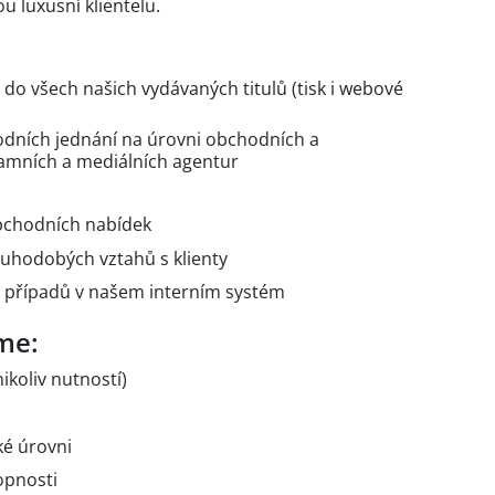
ou luxusní klientelu.
 do všech našich vydávaných titulů (tisk i webové
dních jednání na úrovni obchodních a
klamních a mediálních agentur
obchodních nabídek
uhodobých vztahů s klienty
 případů v našem interním systém
me:
ikoliv nutností)
ké úrovni
opnosti