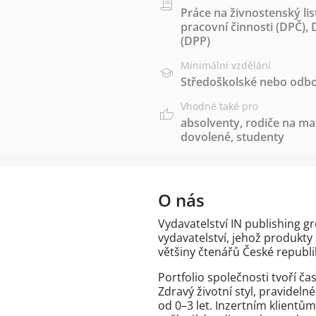
Práce na živnostenský lis
pracovní činnosti (DPČ)
,
(DPP)
Minimální vzdělání
Středoškolské nebo odbo
Vhodné také pro
absolventy
,
rodiče na ma
dovolené
,
studenty
O nás
Vydavatelství IN publishing g
vydavatelství, jehož produkt
většiny čtenářů České republi
Portfolio společnosti tvoří ča
Zdravý životní styl, pravideln
od 0–3 let. Inzertním klientů