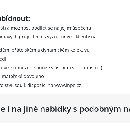
bídnout:
ti a možnost podílet se na jejím úspěchu
ímavých projektech s významnými klienty na
adém, přátelském a dynamickém kolektivu
edí
provize (omezené pouze vlastními schopnostmi)
a mateřské dovolené
telství jsou k dispozici na www.inpg.cz
se i na jiné nabídky s podobným 