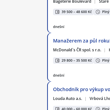
Bageterie Boulevard
|
Staré
39 500 – 48 600 Kč
Plný
dnešní
Manažerem za půl roku!
McDonald`s ČR spol. s r.o.
|
29 800 – 35 500 Kč
Plný
dnešní
Obchodník pro výkup vo
Louda Auto a.s.
|
Vrbová Lh
40 000 – 60 000 Kč
Plný