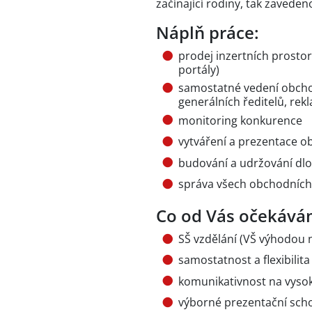
začínající rodiny, tak zaveden
Náplň práce:
prodej inzertních prostor
portály)
samostatné vedení obcho
generálních ředitelů, re
monitoring konkurence
vytváření a prezentace 
budování a udržování dlo
správa všech obchodních
Co od Vás očekává
SŠ vzdělání (VŠ výhodou n
samostatnost a flexibilita
komunikativnost na vyso
výborné prezentační sch