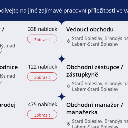
ívejte na jiné zajímavé pracovní příležitosti ve 
 /
338 nabídek
Vedoucí obchodu
Stará Boleslav, Brandýs n
Zobrazit
Labem-Stará Boleslav
dýs nad
v
odnice
122 nabídek
Obchodní zástupce /
zástupkyně
dýs nad
Zobrazit
v
Stará Boleslav, Brandýs n
Labem-Stará Boleslav
prodej
475 nabídek
Obchodní manažer /
manažerka
Zobrazit
Stará Boleslav, Brandýs n
Labem-Stará Boleslav