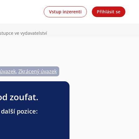
Vstup inzerenti
Přihlásit se
tupce ve vydavatelství
 úvazek
,
Zkrácený úvazek
od zoufat.
další pozice: