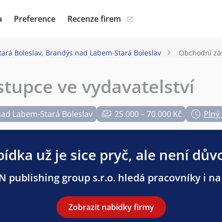
a
Preference
Recenze firem
tará Boleslav, Brandýs nad Labem-Stará Boleslav
Obchodní zás
tupce ve vydavatelství
nad Labem-Stará Boleslav
25.000 – 70.000 Kč
Plný
ídka už je sice pryč, ale není dův
N publishing group s.r.o. hledá pracovníky i na 
Zobrazit nabídky firmy