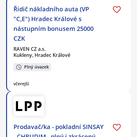
Řidič nákladního auta (VP
"C,E") Hradec Králové s
nástupním bonusem 25000
CZK
RAVEN CZ a.s.
Kukleny, Hradec Králové
Plný úvazek
včerejší
Prodavač/ka - pokladní SINSAY
- CHRUDIM - plný i zkrácený