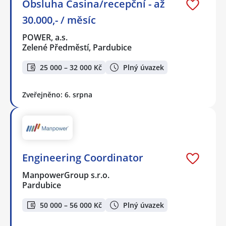
Obsluha Casina/recepční - až
30.000,- / měsíc
POWER, a.s.
Zelené Předměstí, Pardubice
25 000 – 32 000 Kč
Plný úvazek
Zveřejněno: 6. srpna
Engineering Coordinator
ManpowerGroup s.r.o.
Pardubice
50 000 – 56 000 Kč
Plný úvazek