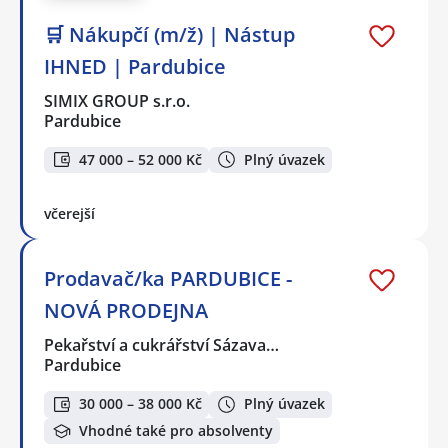
🛒 Nákupčí (m/ž) | Nástup
IHNED | Pardubice
SIMIX GROUP s.r.o.
Pardubice
47 000 – 52 000 Kč
Plný úvazek
včerejší
Prodavač/ka PARDUBICE -
NOVÁ PRODEJNA
Pekařství a cukrářství Sázava…
Pardubice
30 000 – 38 000 Kč
Plný úvazek
Vhodné také pro absolventy