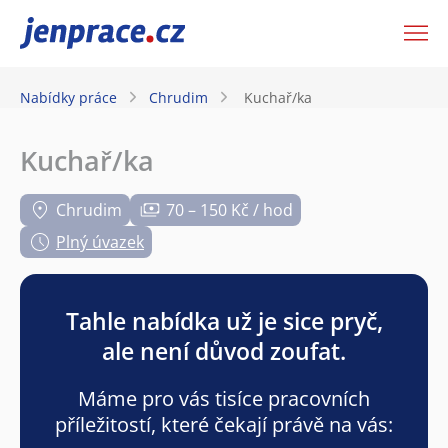
JenPráce.cz
Nabídky práce
Chrudim
Kuchař/ka
Kuchař/ka
Chrudim
70 – 150 Kč / hod
Plný úvazek
Tahle nabídka už je sice pryč,
ale není důvod zoufat.
Máme pro vás tisíce pracovních
příležitostí, které čekají právě na vás: