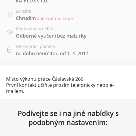
KA-PLUS s.r.o.
Lokalita
Chrudim
Zobrazit na mapě
Minimální vzdělání
Odborné vyučení bez maturity
Délka prac. poměru
na dobu neurčitou od 1. 4. 2017
Místo výkonu práce Čáslavská 266
První kontakt učiňte prosím telefonicky nebo e-
mailem.
Podívejte se i na jiné nabídky s
podobným nastavením: