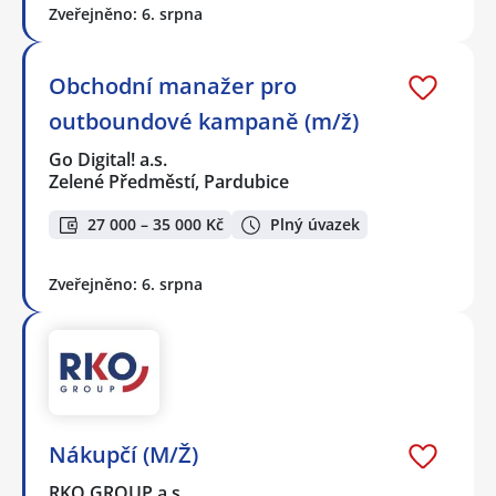
Zveřejněno: 6. srpna
Obchodní manažer pro
outboundové kampaně (m/ž)
Go Digital! a.s.
Zelené Předměstí, Pardubice
27 000 – 35 000 Kč
Plný úvazek
Zveřejněno: 6. srpna
Nákupčí (M/Ž)
RKO GROUP a.s.