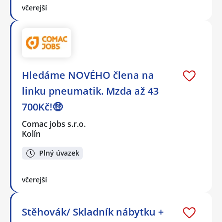
včerejší
Hledáme NOVÉHO člena na
linku pneumatik. Mzda až 43
700Kč!🤑
Comac jobs s.r.o.
Kolín
Plný úvazek
včerejší
Stěhovák/ Skladník nábytku +