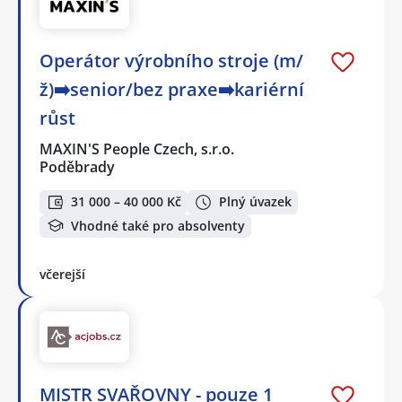
Operátor výrobního stroje (m/
ž)➡️senior/bez praxe➡️kariérní
růst
MAXIN'S People Czech, s.r.o.
Poděbrady
31 000 – 40 000 Kč
Plný úvazek
Vhodné také pro absolventy
včerejší
MISTR SVAŘOVNY - pouze 1