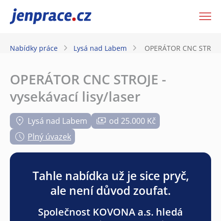
JenPráce.cz
Nabídky práce
Lysá nad Labem
OPERÁTOR CNC STROJE -
OPERÁTOR CNC STROJE -
vysekávací lisy/laser
Lysá nad Labem
od 25.000 Kč
Plný úvazek
Tahle nabídka už je sice pryč,
ale není důvod zoufat.
Společnost KOVONA a.s. hledá