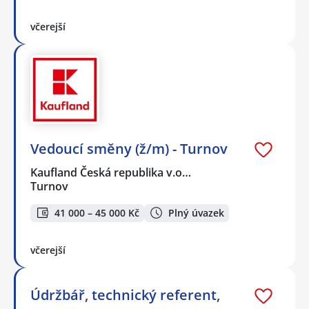
včerejší
Vedoucí směny (ž/m) - Turnov
Kaufland Česká republika v.o…
Turnov
41 000 – 45 000 Kč
Plný úvazek
včerejší
Údržbář, technický referent,