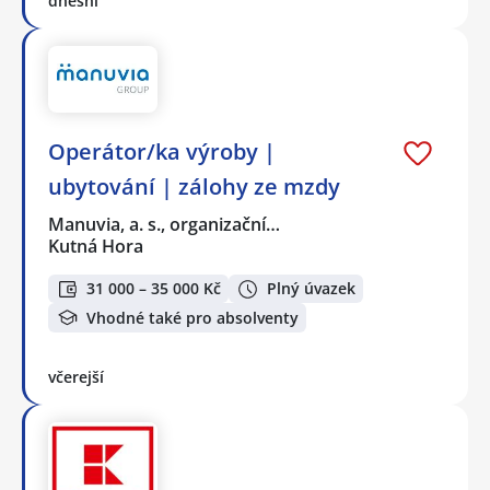
dnešní
Operátor/ka výroby |
ubytování | zálohy ze mzdy
Manuvia, a. s., organizační…
Kutná Hora
31 000 – 35 000 Kč
Plný úvazek
Vhodné také pro absolventy
včerejší