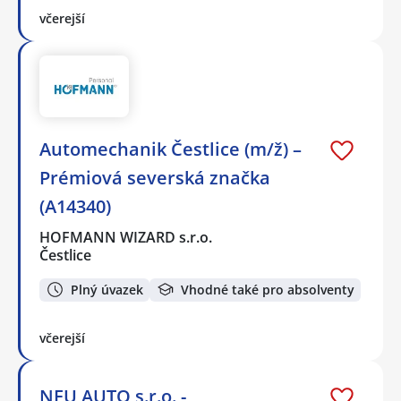
včerejší
Automechanik Čestlice (m/ž) –
Prémiová severská značka
(A14340)
HOFMANN WIZARD s.r.o.
Čestlice
Plný úvazek
Vhodné také pro absolventy
včerejší
NEU AUTO s.r.o. -