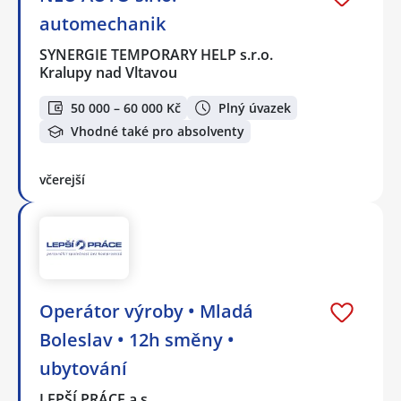
automechanik
SYNERGIE TEMPORARY HELP s.r.o.
Kralupy nad Vltavou
50 000 – 60 000 Kč
Plný úvazek
Vhodné také pro absolventy
včerejší
Operátor výroby • Mladá
Boleslav • 12h směny •
ubytování
LEPŠÍ PRÁCE a.s.