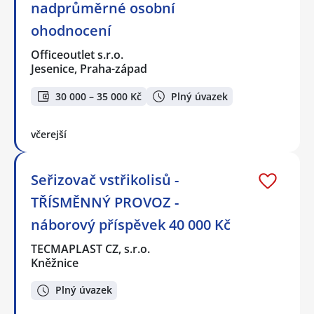
nadprůměrné osobní
ohodnocení
Officeoutlet s.r.o.
Jesenice, Praha-západ
30 000 – 35 000 Kč
Plný úvazek
včerejší
Seřizovač vstřikolisů -
TŘÍSMĚNNÝ PROVOZ -
náborový příspěvek 40 000 Kč
TECMAPLAST CZ, s.r.o.
Kněžnice
Plný úvazek