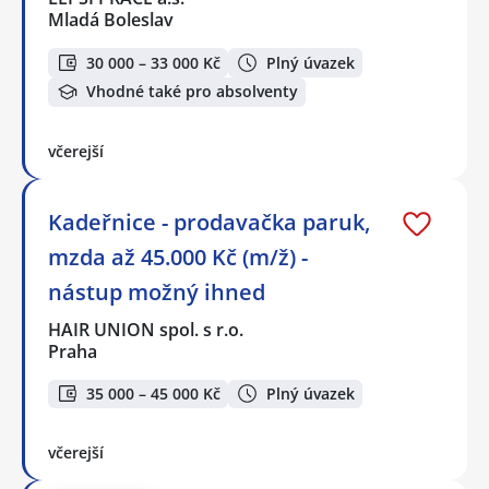
Mladá Boleslav
30 000 – 33 000 Kč
Plný úvazek
Vhodné také pro absolventy
včerejší
Kadeřnice - prodavačka paruk,
mzda až 45.000 Kč (m/ž) -
nástup možný ihned
HAIR UNION spol. s r.o.
Praha
35 000 – 45 000 Kč
Plný úvazek
včerejší