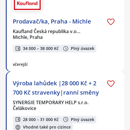
Prodavač/ka, Praha - Michle
Kaufland Česká republika v.o…
Michle, Praha
34 000 – 38 000 Kč
Plný úvazek
včerejší
Výroba lahůdek |28 000 Kč + 2
700 Kč stravenky|ranní směny
SYNERGIE TEMPORARY HELP s.r.o.
Čelákovice
28 000 – 31 000 Kč
Plný úvazek
Vhodné také pro cizince