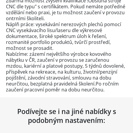
Zdarma možnost zvýšení kvalifikace !Obsluha stroje
CNC dle typu" s certifikátem. Pokud nemáte potředné
vzdělání nebo praxi, je tu možnost zaučení v provozu
ontrními školiteli.
Náplň práce: vysekávání nerezových plechů pomocí
CNC vysekávacího lisu/laseru dle výkresové
dokumentace, široké spektrum úloh k řešení,
rozmanité portfolio produktů, tvůrčí prostředí,
možnost se prosadit.
Nabízíme: zázemí největšího výrobce kovového
nábytku v ČR, zaučení v provozu se zaručenou
mzdou, kariérní a platové postupy, 5 týdnů dovolené,
příspěvek na rekreace, na kulturu, životní/penzijní
pojištění, závodní stravování, smlouvu na dobu
neurčitou, bezplatná pravidelná školení.Po ročním
zaučení pracovní poměr na dobu neurčitou.
Podívejte se i na jiné nabídky s
podobným nastavením: