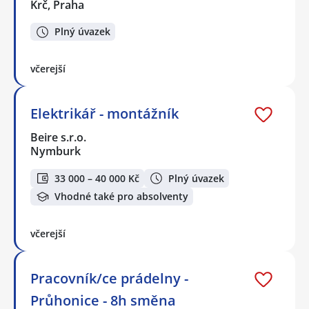
Krč, Praha
Plný úvazek
včerejší
Elektrikář - montážník
Beire s.r.o.
Nymburk
33 000 – 40 000 Kč
Plný úvazek
Vhodné také pro absolventy
včerejší
Pracovník/ce prádelny -
Průhonice - 8h směna