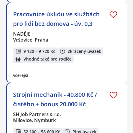
Pracovnice úklidu ve službách
pro lidi bez domova - úv. 0,3
NADĚJE
Vršovice, Praha
9 120 – 9 720 Kč
Zkrácený úvazek
Vhodné také pro rodiče
včerejší
Strojní mechanik - 40.800 Kč /
čistého + bonus 20.000 Kč
SH Job Partners s.r.o.
Milovice, Nymburk
52 100 – 58 600 Kč
Plný úvazek