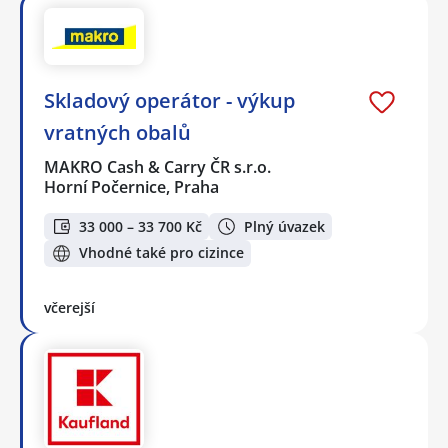
Skladový operátor - výkup
vratných obalů
MAKRO Cash & Carry ČR s.r.o.
Horní Počernice, Praha
33 000 – 33 700 Kč
Plný úvazek
Vhodné také pro cizince
včerejší