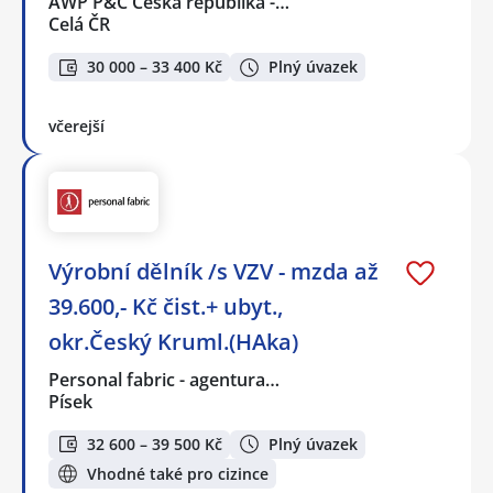
AWP P&C Česká republika -…
Celá ČR
30 000 – 33 400 Kč
Plný úvazek
včerejší
Výrobní dělník /s VZV - mzda až
39.600,- Kč čist.+ ubyt.,
okr.Český Kruml.(HAka)
Personal fabric - agentura…
Písek
32 600 – 39 500 Kč
Plný úvazek
Vhodné také pro cizince