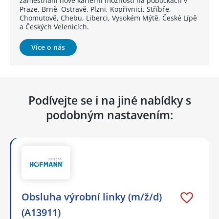
zaměstnání nové kariérní možnosti na pobočkách v
Praze, Brně, Ostravě, Plzni, Kopřivnici, Stříbře,
Chomutově, Chebu, Liberci, Vysokém Mýtě, České Lípě
a Českých Velenicích.
Více o nás
Podívejte se i na jiné nabídky s
podobným nastavením:
Obsluha výrobní linky (m/ž/d)
(A13911)