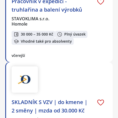
Pracovník v expedici -
truhlařina a balení výrobků
STAVOKLIMA s.r.o.
Homole
30 000 – 35 000 Kč
Plný úvazek
Vhodné také pro absolventy
včerejší
SKLADNÍK S VZV | do kmene |
2 směny | mzda od 30.000 Kč