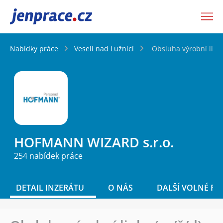
JenPráce.cz
Nabídky práce
Veselí nad Lužnicí
Obsluha výrobní link
HOFMANN WIZARD s.r.o.
254 nabídek práce
DETAIL INZERÁTU
O NÁS
DALŠÍ VOLNÉ PO