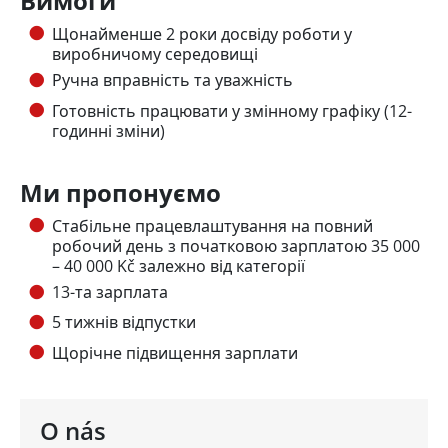
Вимоги
Щонайменше 2 роки досвіду роботи у
виробничому середовищі
Ручна вправність та уважність
Готовність працювати у змінному графіку (12-
годинні зміни)
Ми пропонуємо
Стабільне працевлаштування на повний
робочий день з початковою зарплатою 35 000
– 40 000 Kč залежно від категорії
13-та зарплата
5 тижнів відпустки
Щорічне підвищення зарплати
O nás