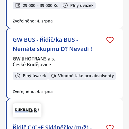
29 000 – 39 000 Kč
Plný úvazek
Zveřejněno: 4. srpna
GW BUS - Řidič/ka BUS -
Nemáte skupinu D? Nevadí !
GW JIHOTRANS a.s.
České Budějovice
Plný úvazek
Vhodné také pro absolventy
Zveřejněno: 4. srpna
Řidič C/C+E Sklápěčky (m/ž) -