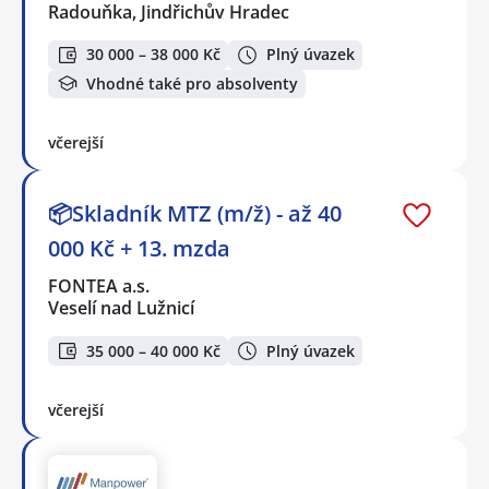
Radouňka, Jindřichův Hradec
30 000 – 38 000 Kč
Plný úvazek
Vhodné také pro absolventy
včerejší
📦Skladník MTZ (m/ž) - až 40
000 Kč + 13. mzda
FONTEA a.s.
Veselí nad Lužnicí
35 000 – 40 000 Kč
Plný úvazek
včerejší