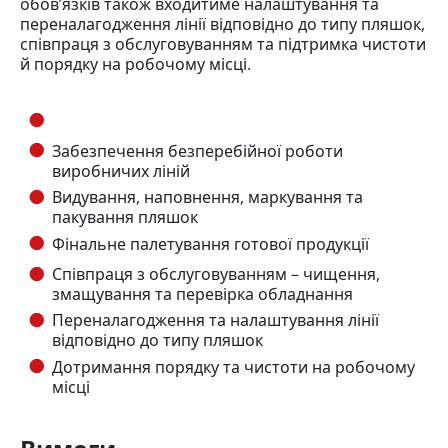
обов’язків також входитиме налаштування та
переналагодження лінії відповідно до типу пляшок,
співпраця з обслуговуванням та підтримка чистоти
й порядку на робочому місці.
Забезпечення безперебійної роботи
виробничих ліній
Видування, наповнення, маркування та
пакування пляшок
Фінальне палетування готової продукції
Співпраця з обслуговуванням – чищення,
змащування та перевірка обладнання
Переналагодження та налаштування лінії
відповідно до типу пляшок
Дотримання порядку та чистоти на робочому
місці