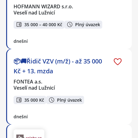
HOFMANN WIZARD s.r.o.
Veselí nad Lužnicí
35 000 – 40 000 Kč
Plný úvazek
dnešní
📦🚚Řidič VZV (m/ž) - až 35 000
Kč + 13. mzda
FONTEA a.s.
Veselí nad Lužnicí
35 000 Kč
Plný úvazek
dnešní