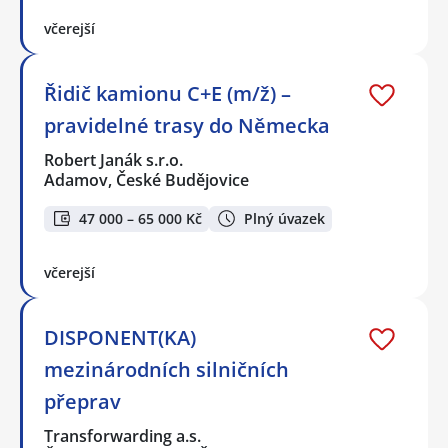
včerejší
Řidič kamionu C+E (m/ž) –
pravidelné trasy do Německa
Robert Janák s.r.o.
Adamov, České Budějovice
47 000 – 65 000 Kč
Plný úvazek
včerejší
DISPONENT(KA)
mezinárodních silničních
přeprav
Transforwarding a.s.