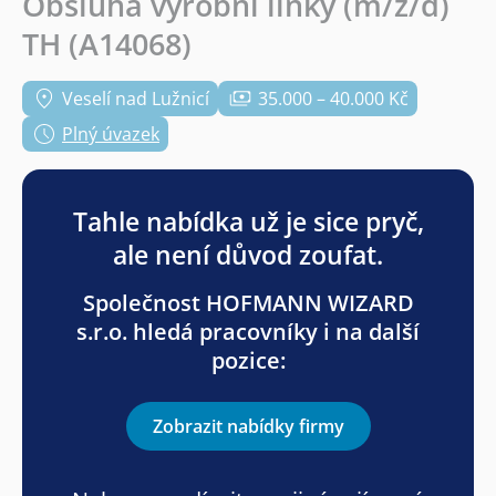
Obsluha výrobní linky (m/ž/d)
TH (A14068)
Veselí nad Lužnicí
35.000 – 40.000 Kč
Plný úvazek
Tahle nabídka už je sice pryč,
ale není důvod zoufat.
Společnost HOFMANN WIZARD
s.r.o. hledá pracovníky i na další
pozice:
Zobrazit nabídky firmy