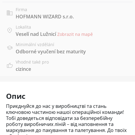
Firma
HOFMANN WIZARD s.r.o.
Lokalita
Veselí nad Lužnicí
Zobrazit na mapě
Minimální vzdělání
Odborné vyučení bez maturity
Vhodné také pro
cizince
Опис
Приєднуйся до нас у виробництві та стань
ключовою частиною нашої операційної команди!
Тобі доведеться відповідати за безперебійну
роботу виробничих ліній – від наповнення та
маркування до пакування та палетування. До твоїх