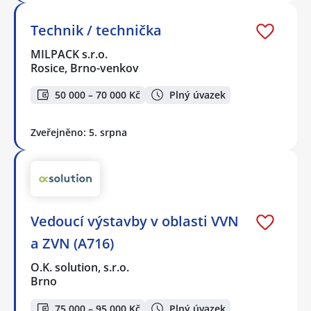
Technik / technička
MILPACK s.r.o.
Rosice, Brno-venkov
50 000 – 70 000 Kč
Plný úvazek
Zveřejněno: 5. srpna
Vedoucí výstavby v oblasti VVN
a ZVN (A716)
O.K. solution, s.r.o.
Brno
75 000 – 95 000 Kč
Plný úvazek