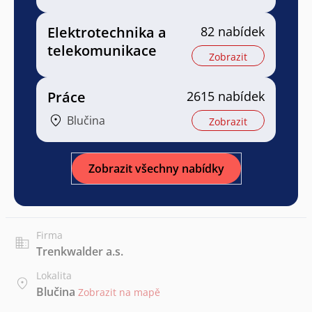
Elektrotechnika a
82 nabídek
telekomunikace
Zobrazit
Práce
2615 nabídek
Blučina
Zobrazit
Zobrazit všechny nabídky
Firma
Trenkwalder a.s.
Lokalita
Blučina
Zobrazit na mapě