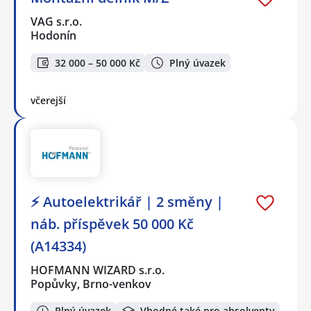
VAG s.r.o.
Hodonín
32 000 – 50 000 Kč
Plný úvazek
včerejší
⚡ Autoelektrikář | 2 směny |
náb. příspěvek 50 000 Kč
(A14334)
HOFMANN WIZARD s.r.o.
Popůvky, Brno-venkov
Plný úvazek
Vhodné také pro absolventy