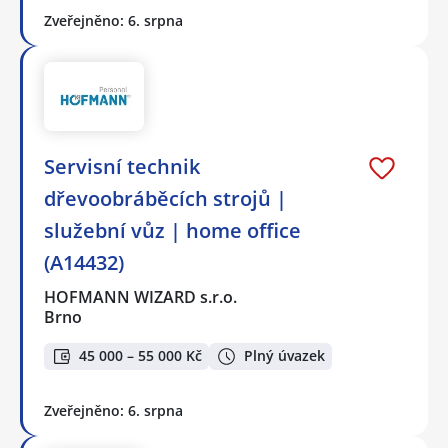
Zveřejněno: 6. srpna
️Servisní technik
dřevoobráběcích strojů |
služební vůz | home office
(A14432)
HOFMANN WIZARD s.r.o.
Brno
45 000 – 55 000 Kč
Plný úvazek
Zveřejněno: 6. srpna