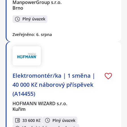
ManpowerGroup s.r.o.
Brno
Plný úvazek
Zveřejněno: 6. srpna
Elektromontér/ka | 1 směna |
40 000 Kč náborový příspěvek
(A14455)
HOFMANN WIZARD s.r.o.
Kuřim
33 600 Kč
Plný úvazek