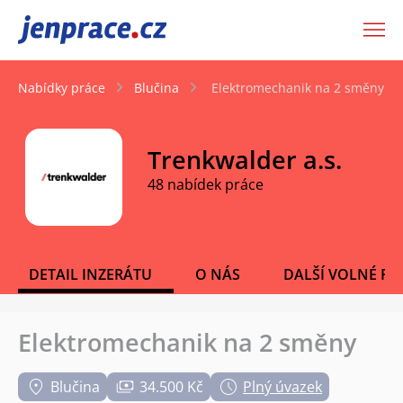
JenPráce.cz
Nabídky práce
Blučina
Elektromechanik na 2 směny
Trenkwalder a.s.
48 nabídek práce
DETAIL INZERÁTU
O NÁS
DALŠÍ VOLNÉ PO
Elektromechanik na 2 směny
Blučina
34.500 Kč
Plný úvazek