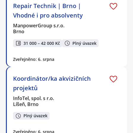
Repair Technik | Brno |
Vhodné i pro absolventy
ManpowerGroup s.r.o.
Brno
31 000 – 42 000 Kč
Plný úvazek
Zveřejněno: 6. srpna
Koordinátor/ka akvizičních
projektů
InfoTel, spol. s r.o.
Líšeň, Brno
Plný úvazek
Zveřejněno: 6. srpna