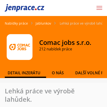
JenPráce.cz
Nabídky práce
Jablunkov
Lehká práce ve výrobě lahůde
Comac jobs s.r.o.
212 nabídek práce
DETAIL INZERÁTU
O NÁS
DALŠÍ VOLNÉ PO
Lehká práce ve výrobě
lahůdek.