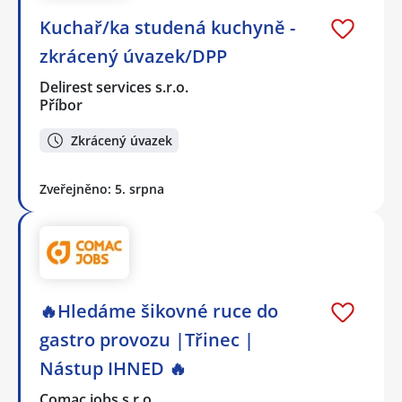
Kuchař/ka studená kuchyně -
zkrácený úvazek/DPP
Delirest services s.r.o.
Příbor
Zkrácený úvazek
Zveřejněno: 5. srpna
🔥Hledáme šikovné ruce do
gastro provozu |Třinec |
Nástup IHNED 🔥
Comac jobs s.r.o.