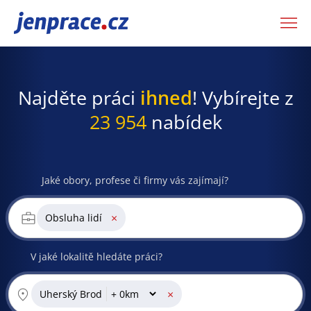
JenPráce.cz
Najděte práci
ihned
! Vybírejte z
23 954
nabídek
Jaké obory, profese či firmy vás zajímají?
×
Obsluha lidí
V jaké lokalitě hledáte práci?
×
Uherský Brod