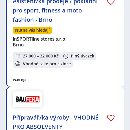
Asistent/ka prodeje / pokladní
pro sport, fitness a moto
fashion - Brno
Nutně vás hledají
inSPORTline stores s.r.o.
Brno
27 000 – 32 000 Kč
Plný úvazek
Vhodné také pro cizince
včerejší
Přípravář/ka výroby - VHODNÉ
PRO ABSOLVENTY