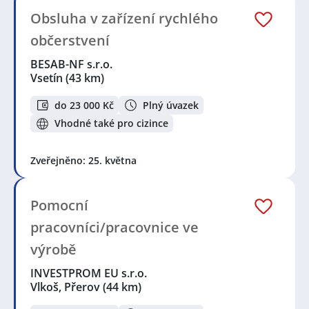
Obsluha v zařízení rychlého
občerstvení
BESAB-NF s.r.o.
Vsetín
(43 km)
do 23 000 Kč
Plný úvazek
Vhodné také pro cizince
Zveřejněno: 25. května
Pomocní
pracovníci/pracovnice ve
výrobě
INVESTPROM EU s.r.o.
Vlkoš, Přerov
(44 km)