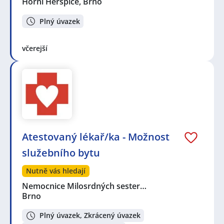
Horní Heršpice, Brno
Plný úvazek
včerejší
Atestovaný lékař/ka - Možnost
služebního bytu
Nutně vás hledají
Nemocnice Milosrdných sester…
Brno
Plný úvazek, Zkrácený úvazek