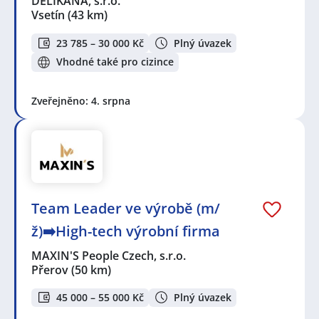
DELIKANA, s.r.o.
Vsetín
(43 km)
23 785 – 30 000 Kč
Plný úvazek
Vhodné také pro cizince
Zveřejněno: 4. srpna
Team Leader ve výrobě (m/
ž)➡️High-tech výrobní firma
MAXIN'S People Czech, s.r.o.
Přerov
(50 km)
45 000 – 55 000 Kč
Plný úvazek