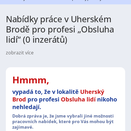
Nabídky práce v Uherském
Brodě pro profesi „Obsluha
lidí“ (0 inzerátů)
zobrazit více
Uherský Brod nabízí širokou škálu pracovních
příležitostí napříč různými obory. Velký prostor zde
nachází především výroba a strojírenství, kde jsou
často hledáni zaměstnanci technických profesí i
Hmmm,
dělnických pozic. Uplatnění tu ale najdou také lidé v
oblasti obchodu, logistiky, dopravy nebo služeb, které
vypadá to, že v lokalitě
Uherský
jsou nedílnou součástí místní ekonomiky. Díky pestré
Brod
pro profesi
Obsluha lidí
nikoho
nabídce pracovních pozic si v Uherském Brodě
mohou najít zaměstnání jak zkušení odborníci, tak i
nehledají.
absolventi či ti, kteří hledají stabilní práci v regionu.
Dobrá zpráva je, že jsme vybrali jiné možnosti
Město samotné působí velmi příjemně a nabízí
pracovních nabídek, které pro Vás mohou být
zajímavé.
vyváženou kombinaci moderního zázemí a klidného