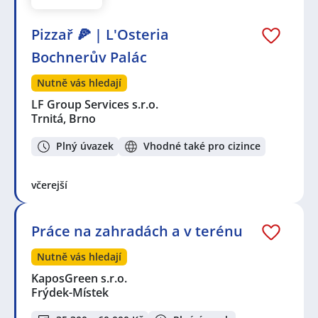
Pizzař 🍕 | L'Osteria
Bochnerův Palác
Nutně vás hledají
LF Group Services s.r.o.
Trnitá, Brno
Plný úvazek
Vhodné také pro cizince
včerejší
Práce na zahradách a v terénu
Nutně vás hledají
KaposGreen s.r.o.
Frýdek-Místek