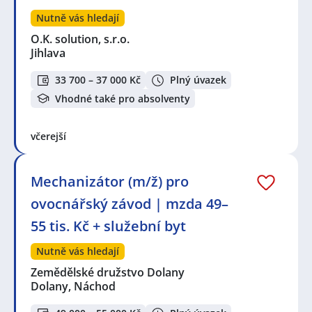
Nutně vás hledají
O.K. solution, s.r.o.
Jihlava
33 700 – 37 000 Kč
Plný úvazek
Vhodné také pro absolventy
včerejší
Mechanizátor (m/ž) pro
ovocnářský závod | mzda 49–
55 tis. Kč + služební byt
Nutně vás hledají
Zemědělské družstvo Dolany
Dolany, Náchod