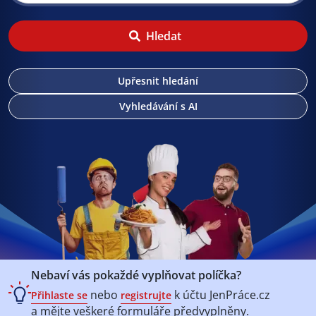
Hledat
Upřesnit hledání
Vyhledávání s AI
Nebaví vás pokaždé vyplňovat políčka?
nebo
k účtu
JenPráce.cz
Přihlaste se
registrujte
a mějte veškeré
formuláře předvyplněny.