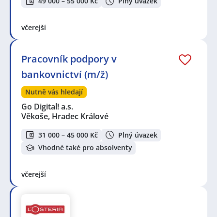
49 000 – 55 000 Kč
Plný úvazek
včerejší
Pracovník podpory v
bankovnictví (m/ž)
Nutně vás hledají
Go Digital! a.s.
Věkoše, Hradec Králové
31 000 – 45 000 Kč
Plný úvazek
Vhodné také pro absolventy
včerejší