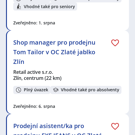
Seznam lokalit v zobrazených inzerátech:
Vhodné také pro seniory
Vsetín
,
Kunovice, okres Uherské Hradiště
,
Uherské
Hradiště
,
Malenovice, Zlín
,
Otrokovice
,
Zlín, centrum
,
Zveřejněno: 1. srpna
Zlín
,
Rusava
,
Přerov
,
Pozlovice
,
Slavičín
,
Halenkovice
,
Veselí nad Moravou
,
Bzenec
,
Valašské Klobouky
,
Hulín
,
Kroměříž
,
Hodonín
,
Vlkoš, okres Přerov
,
Shop manager pro prodejnu
Němčice nad Hanou
Tom Tailor v OC Zlaté jablko
Zlín
Retail active s.r.o.
Zlín, centrum
(22 km)
Plný úvazek
Vhodné také pro absolventy
Zveřejněno: 6. srpna
Prodejní asistent/ka pro