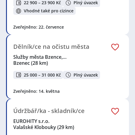
22 900 – 23 900 Kč
Plný úvazek
Vhodné také pro cizince
Zveřejněno: 22. července
Dělník/ce na očistu města
Služby města Bzence,…
Bzenec
(28 km)
25 000 – 31 000 Kč
Plný úvazek
Zveřejněno: 14. května
Údržbář/ka - skladník/ce
EUROHITY s.r.o.
Valašské Klobouky
(29 km)