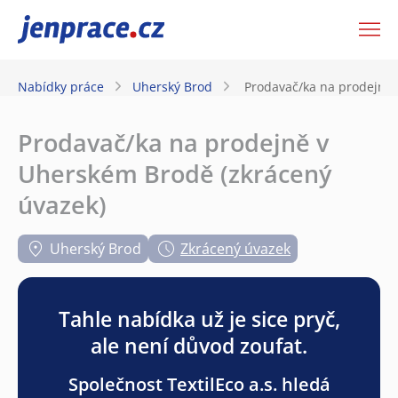
JenPráce.cz
Nabídky práce
Uherský Brod
Prodavač/ka na prodejně 
Prodavač/ka na prodejně v
Uherském Brodě (zkrácený
úvazek)
Uherský Brod
Zkrácený úvazek
Tahle nabídka už je sice pryč,
ale není důvod zoufat.
Společnost TextilEco a.s. hledá