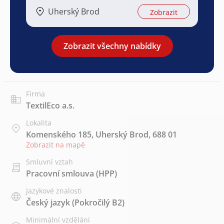
Uherský Brod
Zobrazit
Zobrazit všechny nabídky
Firma
TextilEco a.s.
Lokalita
Komenského 185, Uherský Brod, 688 01
Zobrazit na mapě
Smluvní vztah
Pracovní smlouva (HPP)
Jazykové znalosti
Český jazyk
(Pokročilý B2)
Minimální vzdělání