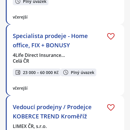
Plný úvazek
včerejší
Specialista prodeje - Home
office, FIX + BONUSY
4Life Direct Insurance…
Celá ČR
23 000 – 60 000 Kč
Plný úvazek
včerejší
Vedoucí prodejny / Prodejce
KOBERCE TREND Kroměříž
LIMEX ČR, s.r.o.