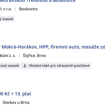
 Moravskou Třebovou a Boskovice
 s r.o.
|
Boskovice
ý úvazek
y Mokrá-Horákov, HPP, firemní auto, masáže z
ání z. s.
|
Štýřice, Brno
cený úvazek
Vhodné také pro zdravotně postižené
0 Kč + 13. plat
Slavkov u Brna