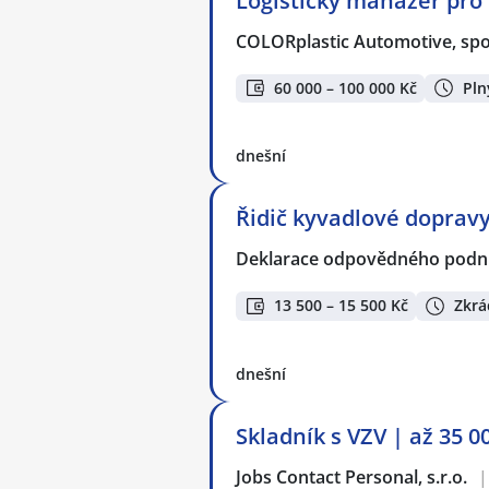
Logistický manažer pro
COLORplastic Automotive, spol.
60 000 – 100 000 Kč
Pln
dnešní
Řidič kyvadlové doprav
Deklarace odpovědného podnik
13 500 – 15 500 Kč
Zkrá
dnešní
Skladník s VZV | až 35 00
Jobs Contact Personal, s.r.o.
|