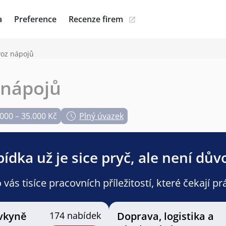
a
Preference
Recenze firem
voz nápojů
z nápojů
000 – 35.000 Kč
Plný úvazek
ídka už je sice pryč, ale není dův
ás tisíce pracovních příležitostí, které čekají pr
vkyně
174 nabídek
Doprava, logistika a