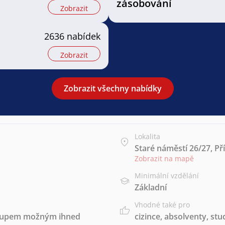
zásobování
Zobrazit
2636 nabídek
Zobrazit
Zobrazit všechny nabídky
Lokalita
Staré náměstí 26/27, Př
Zobrazit na mapě
Minimální vzdělání
Základní
Vhodné také pro
stupem možným ihned
cizince
,
absolventy
,
stu