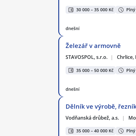
30 000 – 35 000 Kč
Plný
dnešní
Železář v armovně
STAVOSPOL, s.r.o.
|
Chrlice,
35 000 – 50 000 Kč
Plný
dnešní
Dělník ve výrobě, řezník
Vodňanská drůbež, a.s.
|
Mo
35 000 – 40 000 Kč
Plný