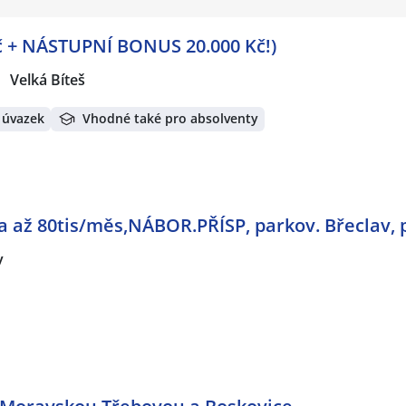
Kč + NÁSTUPNÍ BONUS 20.000 Kč!)
Velká Bíteš
 úvazek
Vhodné také pro absolventy
da až 80tis/měs,NÁBOR.PŘÍSP, parkov. Břeclav,
v