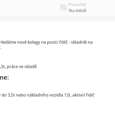
Pracoviště
Na místě
dáme nové kolegy na pozici řidič - skladník na
.
5t, práce ve skladě
me:
do 3,5t nebo nákladního vozidla 12t, aktivní řidič