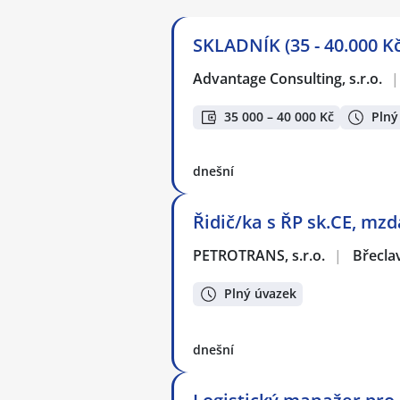
SKLADNÍK (35 - 40.000 
Advantage Consulting, s.r.o.
|
35 000 – 40 000 Kč
Plný
dnešní
Řidič/ka s ŘP sk.CE, mz
PETROTRANS, s.r.o.
|
Břecla
Plný úvazek
dnešní