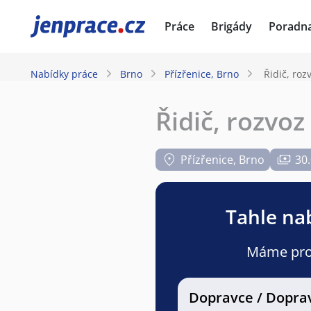
JenPráce.cz
Práce
Brigády
Poradn
Nabídky práce
Brno
Přízřenice, Brno
Řidič, roz
Řidič, rozvo
Přízřenice, Brno
30.
Tahle nab
Máme pro v
Dopravce / Dopra