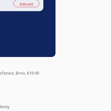
Zobrazit
ízřenice, Brno, 619 00
denty