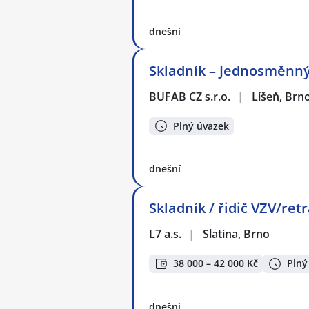
dnešní
Skladník – Jednosměnn
BUFAB CZ s.r.o.
|
Líšeň, Brn
Plný úvazek
dnešní
Skladník / řidič VZV/ret
L7 a.s.
|
Slatina, Brno
38 000 – 42 000 Kč
Plný
dnešní