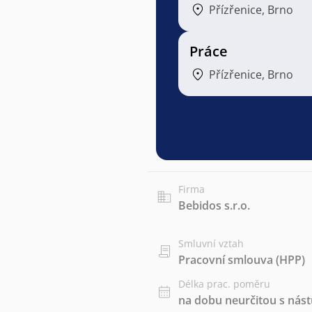
Přízřenice, Brno
Práce
Přízřenice, Brno
Firma
Bebidos s.r.o.
Smluvní vztah
Pracovní smlouva (HPP)
Délka prac. poměru
na dobu neurčitou s ná