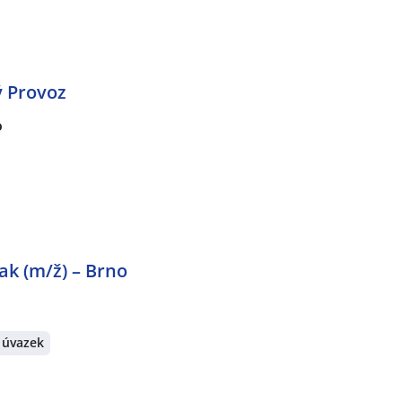
ý Provoz
o
rak (m/ž) – Brno
 úvazek