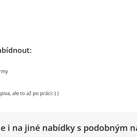
bídnout:
irmy
va, ale to až po práci:-) )
se i na jiné nabídky s podobným 