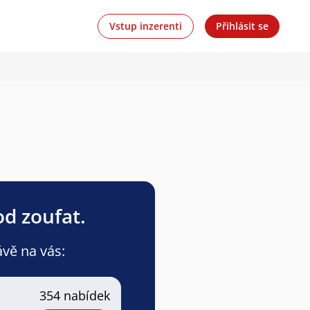
Vstup inzerenti
Přihlásit se
od zoufat.
ávě na vás:
354 nabídek