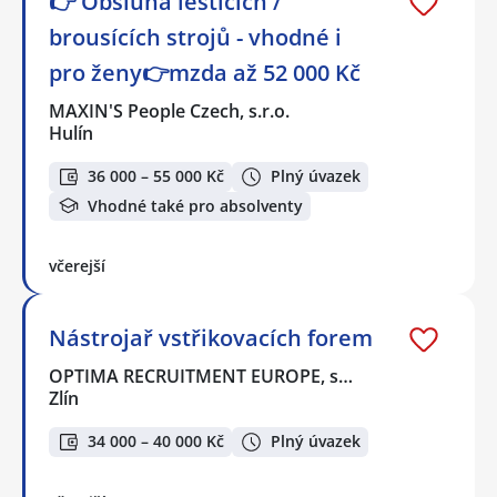
👉 Obsluha leštících /
brousících strojů - vhodné i
pro ženy👉mzda až 52 000 Kč
MAXIN'S People Czech, s.r.o.
Hulín
36 000 – 55 000 Kč
Plný úvazek
Vhodné také pro absolventy
včerejší
Nástrojař vstřikovacích forem
OPTIMA RECRUITMENT EUROPE, s…
Zlín
34 000 – 40 000 Kč
Plný úvazek