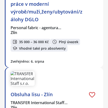
práce v moderní
výrobě/muži,ženy/ubytování/z
álohy DGLO
Personal fabric - agentura…
Zlín
35 000 – 36 000 Kč
Plný úvazek
Vhodné také pro absolventy
Zveřejněno: 6. srpna
Obsluha lisu - Zlín
TRANSFER International Staff…
Zlín