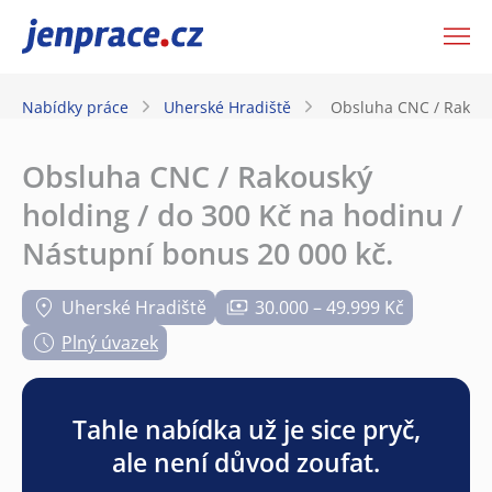
JenPráce.cz
Nabídky práce
Uherské Hradiště
Obsluha CNC / Rakous
Obsluha CNC / Rakouský
holding / do 300 Kč na hodinu /
Nástupní bonus 20 000 kč.
Uherské Hradiště
30.000 – 49.999 Kč
Plný úvazek
Tahle nabídka už je sice pryč,
ale není důvod zoufat.