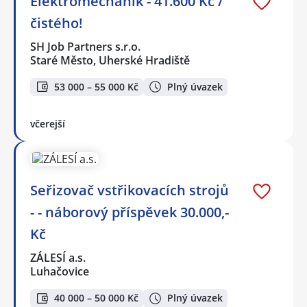
Elektromechanik - 41.600 Kč /
čistého!
SH Job Partners s.r.o.
Staré Město, Uherské Hradiště
53 000 – 55 000 Kč
Plný úvazek
včerejší
Seřizovač vstřikovacích strojů
- - náborový příspěvek 30.000,-
Kč
ZÁLESÍ a.s.
Luhačovice
40 000 – 50 000 Kč
Plný úvazek