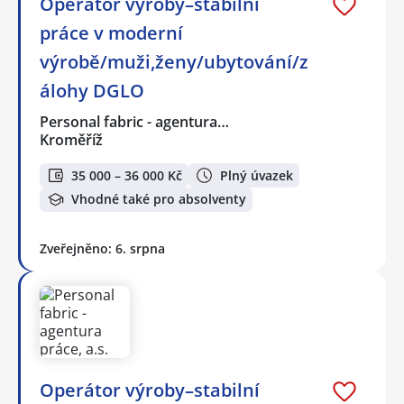
Operátor výroby–stabilní
práce v moderní
výrobě/muži,ženy/ubytování/z
álohy DGLO
Personal fabric - agentura…
Kroměříž
35 000 – 36 000 Kč
Plný úvazek
Vhodné také pro absolventy
Zveřejněno: 6. srpna
Operátor výroby–stabilní