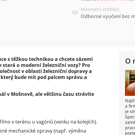
Minimální vzdělání
Odborné vyučení bez m
ráce s těžkou technikou a chcete zázemí
O 
se stará o moderní železniční vozy? Pro
ečnost v oblasti železniční dopravy a
 který bude mít pod palcem správu a
l v Mošnově, ale většinu času strávíte
Nají
a fi
je s
Spec
římo v terénu u vagónů (venku na kolejích).
zamě
prac
obné mechanické opravy (např. výměna
pomě