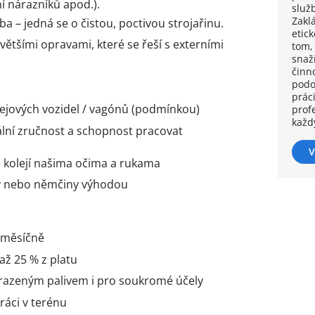
í nárazníků apod.).
služb
Zakl
ba – jedná se o čistou, poctivou strojařinu.
etic
ětšími opravami, které se řeší s externími
tom,
snaž
činno
podo
práci
ejových vozidel / vagónů (podmínkou)
prof
každ
lní zručnost a schopnost pracovat
V
 kolejí našima očima a rukama
ny nebo němčiny výhodou
 měsíčně
až 25 % z platu
hrazeným palivem i pro soukromé účely
ráci v terénu