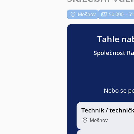
Mošnov
50.000 – 55
Tahle nab
Společnost Ran
Nebo se pod
Technik / technič
Mošnov