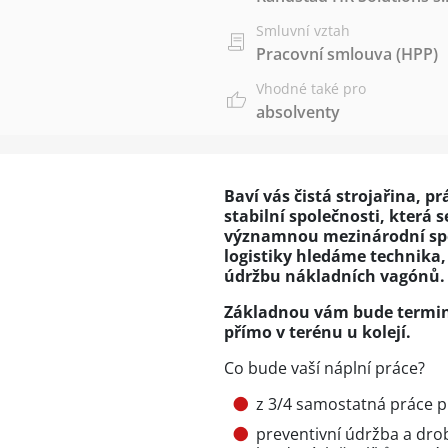
Smluvní vztah
Pracovní smlouva (HPP)
Vhodné také pro
absolventy
Baví vás čistá strojařina, p
stabilní společnosti, která 
významnou mezinárodní spol
logistiky hledáme technika,
údržbu nákladních vagónů.
Základnou vám bude terminá
přímo v terénu u kolejí.
Co bude vaší náplní práce?
z 3/4 samostatná práce p
preventivní údržba a dr