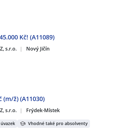
 45.000 Kč! (A11089)
, s.r.o.
|
Nový Jičín
 (m/ž) (A11030)
, s.r.o.
|
Frýdek-Místek
 úvazek
Vhodné také pro absolventy