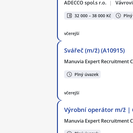
ADECCO spol.s r.o.
|
Vávrovi
32 000 – 38 000 Kč
Plný
včerejší
Svářeč (m/ž) (A10915)
Manuvia Expert Recruitment CZ
Plný úvazek
včerejší
Výrobní operátor m/ž | 
Manuvia Expert Recruitment CZ