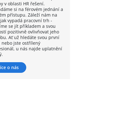
y v oblasti HR řešení.
ádáme si na férovém jednání a
kém přístupu. Záleží nám na
 jak vypadá pracovní trh -
íme se jít příkladem a svou
stí pozitivně ovlivňovat jeho
bu. Ať už hledáte svou první
 nebo jste ostřílený
esionál, u nás najde uplatnění
ý.
íce o nás