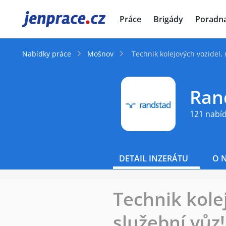
JenPráce.cz
Práce
Brigády
Poradn
Nabídky práce
Mošnov
Technik kolejových vozidel,
Rand
121 nabí
DETAIL INZERÁTU
O 
Technik kole
služební vůz!