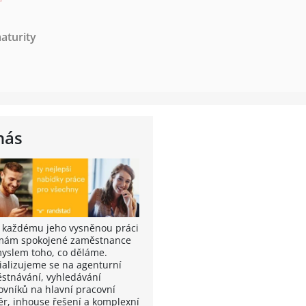
aturity
nás
t každému jeho vysněnou práci
rmám spokojené zaměstnance
myslem toho, co děláme.
ializujeme se na agenturní
stnávání, vyhledávání
ovníků na hlavní pracovní
r, inhouse řešení a komplexní