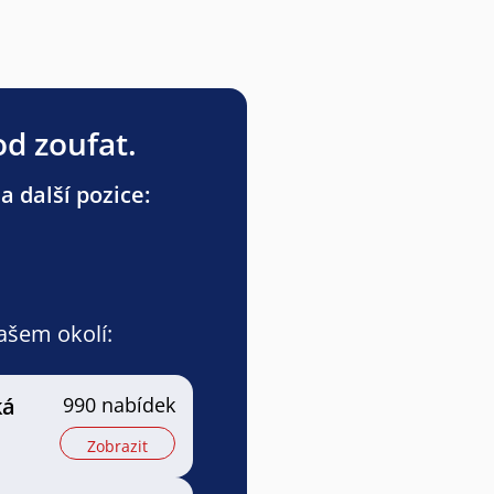
od zoufat.
a další pozice:
vašem okolí:
ká
990 nabídek
Zobrazit