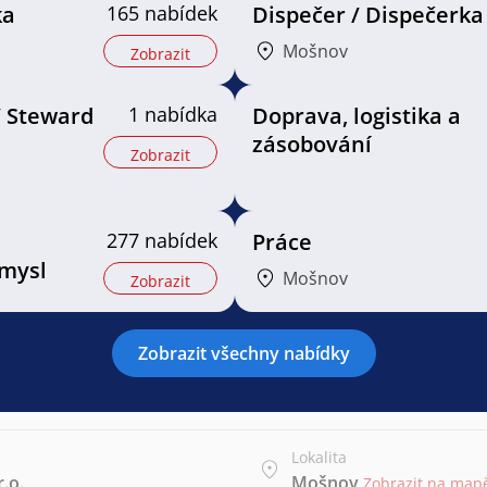
ka
165 nabídek
Dispečer / Dispečerka
Mošnov
Zobrazit
/ Steward
1 nabídka
Doprava, logistika a
zásobování
Zobrazit
277 nabídek
Práce
mysl
Mošnov
Zobrazit
Zobrazit všechny nabídky
Lokalita
.o.
Mošnov
Zobrazit na map