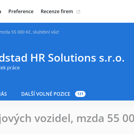
a
Preference
Recenze firem
 mzda 55 000 Kč, služební vůz!
stad HR Solutions s.r.o.
dek práce
NÁS
DALŠÍ VOLNÉ POZICE
121
jových vozidel, mzda 55 00