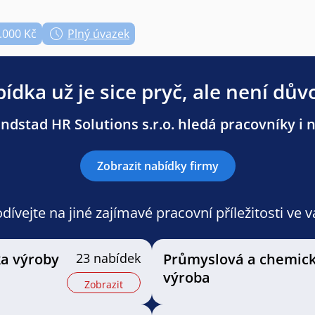
.000 Kč
Plný úvazek
ídka už je sice pryč, ale není dův
dstad HR Solutions s.r.o. hledá pracovníky i n
Zobrazit nabídky firmy
ívejte na jiné zajímavé pracovní příležitosti ve 
ka výroby
23 nabídek
Průmyslová a chemic
výroba
Zobrazit