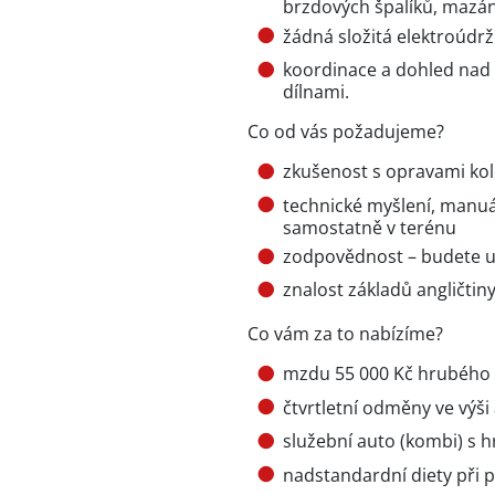
brzdových špalíků, mazán
žádná složitá elektroúdrž
koordinace a dohled nad v
dílnami.
Co od vás požadujeme?
zkušenost s opravami kol
technické myšlení, manuá
samostatně v terénu
zodpovědnost – budete u
znalost základů angličti
Co vám za to nabízíme?
mzdu 55 000 Kč hrubého
čtvrtletní odměny ve výši 
služební auto (kombi) s 
nadstandardní diety při p