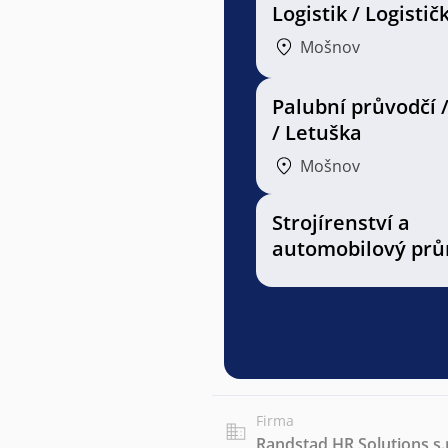
Logistik / Logistič
Mošnov
Palubní průvodčí 
/ Letuška
Mošnov
Strojírenství a
automobilový prů
Firma
Randstad HR Solutions s.r