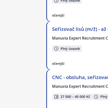
Plný úvazek
včerejší
Seřizovač lisů (m/ž) - až
Manuvia Expert Recruitment CZ
Plný úvazek
včerejší
CNC - obsluha, seřizovač
Manuvia Expert Recruitment CZ
27 000 – 40 000 Kč
Plný