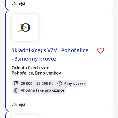
včerejší
Skladník(ce) s VZV - Pohořelice
- 3směnný provoz
Orienta Czech s.r.o.
Pohořelice, Brno-venkov
29 000 – 33 298 Kč
Plný úvazek
Vhodné také pro cizince
včerejší