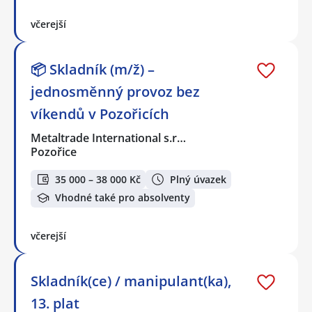
včerejší
📦 Skladník (m/ž) –
jednosměnný provoz bez
víkendů v Pozořicích
Metaltrade International s.r…
Pozořice
35 000 – 38 000 Kč
Plný úvazek
Vhodné také pro absolventy
včerejší
Skladník(ce) / manipulant(ka),
13. plat