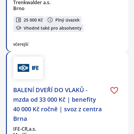
Trenkwalder a.s.
Brno
25 000 Kč
Plný úvazek
Vhodné také pro absolventy
včerejší
BALENÍ DVEŘÍ DO VLAKŮ -
mzda od 33 000 Kč | benefity
40 000 Kč ročně | svoz z centra
Brna
IFE-CR,a.s.