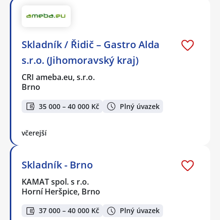
Skladník / Řidič – Gastro Alda
s.r.o. (Jihomoravský kraj)
CRI ameba.eu, s.r.o.
Brno
35 000 – 40 000 Kč
Plný úvazek
včerejší
Skladník - Brno
KAMAT spol. s r.o.
Horní Heršpice, Brno
37 000 – 40 000 Kč
Plný úvazek