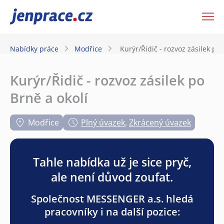
JenPráce.cz
Nabídky práce
Modřice
Kurýr/Řidič - rozvoz zásilek po 
Kurýr/Řidič - rozvoz zásilek po
Brně a okolí
Modřice
Plný úvazek
,
Zkrácený úvazek
Tahle nabídka už je sice pryč,
ale není důvod zoufat.
Společnost MESSENGER a.s. hledá
pracovníky i na další pozice: