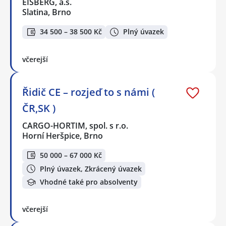
EISBERG, a.s.
Slatina, Brno
34 500 – 38 500 Kč
Plný úvazek
včerejší
Řidič CE – rozjeď to s námi (
ČR,SK )
CARGO-HORTIM, spol. s r.o.
Horní Heršpice, Brno
50 000 – 67 000 Kč
Plný úvazek, Zkrácený úvazek
Vhodné také pro absolventy
včerejší