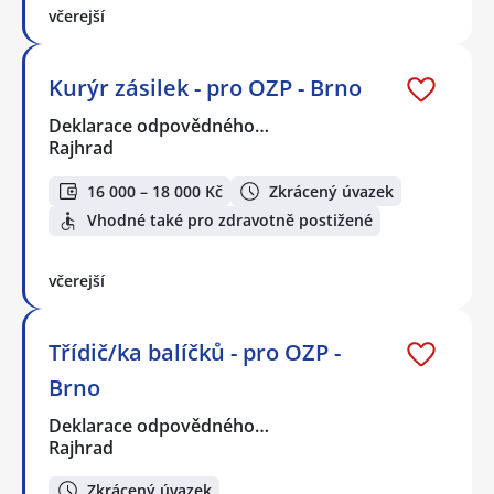
včerejší
Kurýr zásilek - pro OZP - Brno
Deklarace odpovědného…
Rajhrad
16 000 – 18 000 Kč
Zkrácený úvazek
Vhodné také pro zdravotně postižené
včerejší
Třídič/ka balíčků - pro OZP -
Brno
Deklarace odpovědného…
Rajhrad
Zkrácený úvazek