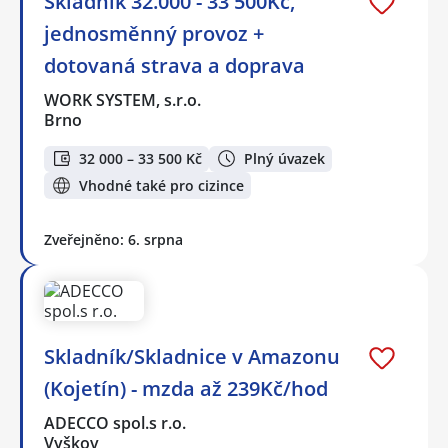
Skladník 32.000 - 33 500Kč,
jednosměnný provoz +
dotovaná strava a doprava
WORK SYSTEM, s.r.o.
Brno
32 000 – 33 500 Kč
Plný úvazek
Vhodné také pro cizince
Zveřejněno: 6. srpna
Skladník/Skladnice v Amazonu
(Kojetín) - mzda až 239Kč/hod
ADECCO spol.s r.o.
Vyškov