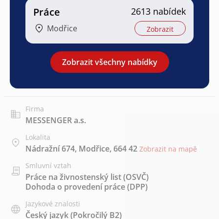
Práce
2613 nabídek
Modřice
Zobrazit
Zobrazit všechny nabídky
Firma
MESSENGER a.s.
Lokalita
Nádražní 674, Modřice, 664 42
Zobrazit na mapě
Smluvní vztah
Práce na živnostenský list (OSVČ)
Dohoda o provedení práce (DPP)
Jazykové znalosti
Český jazyk
(Pokročilý B2)