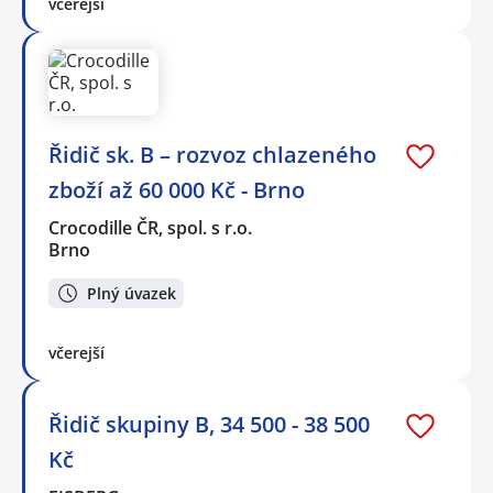
včerejší
Řidič sk. B – rozvoz chlazeného
zboží až 60 000 Kč - Brno
Crocodille ČR, spol. s r.o.
Brno
Plný úvazek
včerejší
Řidič skupiny B, 34 500 - 38 500
Kč