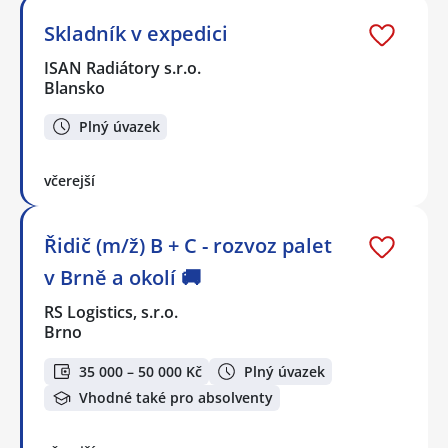
Skladník v expedici
ISAN Radiátory s.r.o.
Blansko
Plný úvazek
včerejší
Řidič (m/ž) B + C - rozvoz palet
v Brně a okolí 🚚
RS Logistics, s.r.o.
Brno
35 000 – 50 000 Kč
Plný úvazek
Vhodné také pro absolventy