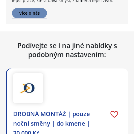
lepší práce, která dává smysl, znamená lepší život.
Více o nás
Podívejte se i na jiné nabídky s
podobným nastavením:
DROBNÁ MONTÁŽ | pouze
noční směny | do kmene |
30.000 Kč