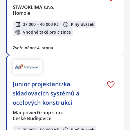
STAVOKLIMA s.r.o.
Homole
37 000 – 40 000 Kč
Plný úvazek
Vhodné také pro cizince
Zveřejněno: 4. srpna
Junior projektant/ka
skladovacích systémů a
ocelových konstrukcí
ManpowerGroup s.r.o.
České Budějovice
35 000 – 50 000 Kč
Plný úvazek