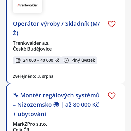
Operátor výroby / Skladník (M/
Ž)
Trenkwalder a.s.
České Budějovice
24 000 – 40 000 Kč
Plný úvazek
Zveřejněno: 3. srpna
🔧 Montér regálových systémů
– Nizozemsko 🌍 | až 80 000 Kč
+ ubytování
MarkZPro s.r.o.
Celá ČR