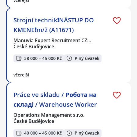
včerejší
Strojní technik❗NÁSTUP DO
KMENE❗m/ž (A11671)
Manuvia Expert Recruitment CZ…
České Budějovice
38 000 – 45 000 Kč
Plný úvazek
včerejší
Práce ve skladu / Робота на
складі / Warehouse Worker
Operations Management s.r.o.
České Budějovice
40 000 – 45 000 Kč
Plný úvazek