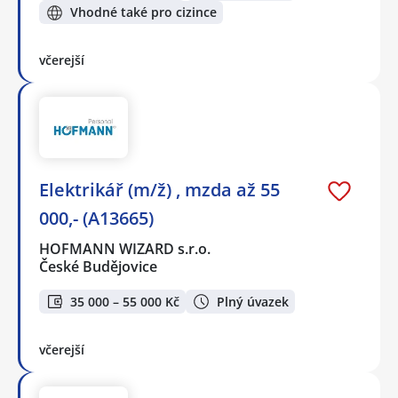
Vhodné také pro cizince
včerejší
Elektrikář (m/ž) , mzda až 55
000,- (A13665)
HOFMANN WIZARD s.r.o.
České Budějovice
35 000 – 55 000 Kč
Plný úvazek
včerejší