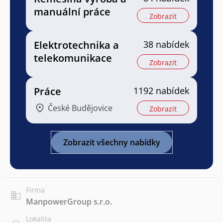
manuální práce
Zobrazit
Elektrotechnika a
38 nabídek
telekomunikace
Zobrazit
Práce
1192 nabídek
České Budějovice
Zobrazit
Zobrazit všechny nabídky
Firma
ManpowerGroup s.r.o.
Lokalita