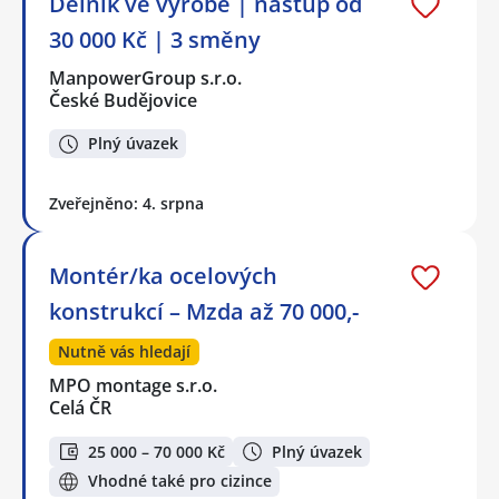
Dělník ve výrobě | nástup od
30 000 Kč | 3 směny
ManpowerGroup s.r.o.
České Budějovice
Plný úvazek
Zveřejněno: 4. srpna
Montér/ka ocelových
konstrukcí – Mzda až 70 000,-
Nutně vás hledají
MPO montage s.r.o.
Celá ČR
25 000 – 70 000 Kč
Plný úvazek
Vhodné také pro cizince