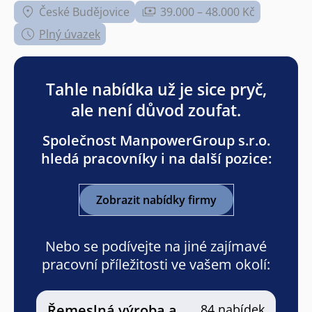
České Budějovice
39.000 – 48.000 Kč
Plný úvazek
Tahle nabídka už je sice pryč,
ale není důvod zoufat.
Společnost ManpowerGroup s.r.o.
hledá pracovníky i na další pozice:
Zobrazit nabídky firmy
Nebo se podívejte na jiné zajímavé
pracovní příležitosti ve vašem okolí:
Řemeslná výroba a
84 nabídek