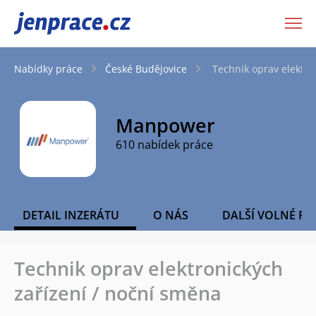
JenPráce.cz
Nabídky práce
České Budějovice
Technik oprav elektro
Manpower
610 nabídek práce
DETAIL INZERÁTU
O NÁS
DALŠÍ VOLNÉ PO
Technik oprav elektronických
zařízení / noční směna