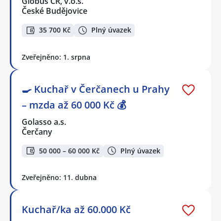
Globus ČR, v.o.s.
České Budějovice
35 700 Kč
Plný úvazek
Zveřejněno: 1. srpna
🍳 Kuchař v Čerčanech u Prahy
– mzda až 60 000 Kč 💰
Golasso a.s.
Čerčany
50 000 – 60 000 Kč
Plný úvazek
Zveřejněno: 11. dubna
Kuchař/ka až 60.000 Kč