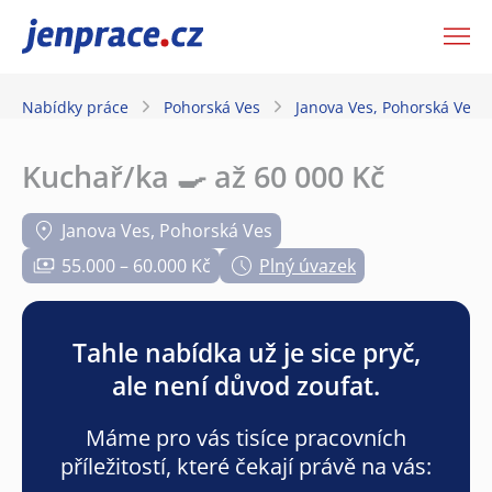
JenPráce.cz
Nabídky práce
Pohorská Ves
Janova Ves, Pohorská Ves
Kuchař/ka 🍳 až 60 000 Kč
Janova Ves, Pohorská Ves
55.000 – 60.000 Kč
Plný úvazek
Tahle nabídka už je sice pryč,
ale není důvod zoufat.
Máme pro vás tisíce pracovních
příležitostí, které čekají právě na vás: