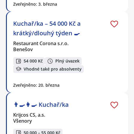
Zveřejněno: 3. března
Kuchař/ka – 54 000 Kč a
krátký/dlouhý týden 🍳
Restaurant Corona s.r.o.
Benešov
54 000 Kč
Plný úvazek
Vhodné také pro absolventy
Zveřejněno: 20. března
👨‍🍳👩‍🍳​​​​​​​ Kuchař/ka
Krijcos CS, a.s.
Všenory
50 000 – 55 000 Kč