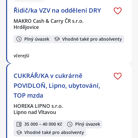
Řidič/ka VZV na oddělení DRY
MAKRO Cash & Carry ČR s.r.o.
Hrdějovice
Plný úvazek
Vhodné také pro absolventy
včerejší
CUKRÁŘ/KA v cukrárně
POVIDLOŇ, Lipno, ubytování,
TOP mzda
HOREKA LIPNO s.r.o.
Lipno nad Vltavou
35 000 – 40 000 Kč
Plný úvazek
Vhodné také pro absolventy