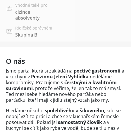
Vhodné také pro
cizince
absolventy
Řidičské oprávnění
Skupina B
O nás
Jsme parta, která si zakládá na
poctivé gastronomii
a
v kuchyni v
Penzionu Jelení Vyhlídka
neděláme
kompromisy. Pracujeme s
čerstvými a kvalitními
surovinami
, protože věříme, že jen tak to má smysl.
Teď mezi sebe hledáme nového parťáka nebo
parťačku, kteří mají k jídlu stejný vztah jako my.
Hledáme někoho
spolehlivého a šikovného
, kdo se
nebojí vzít za práci a chce se v kuchařském řemesle
posouvat dál. Pokud jsi
samostatný člověk
a v
kuchyni se cítíš jako ryba ve vodě, bude se ti u nás v