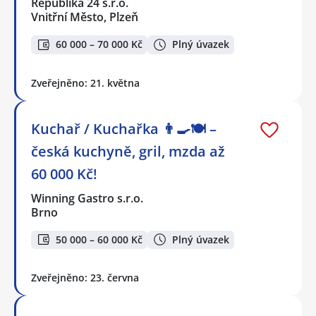
Republika 24 s.r.o.
Vnitřní Město, Plzeň
60 000 – 70 000 Kč
Plný úvazek
Zveřejněno: 21. května
Kuchař / Kuchařka 👨‍🍳🍽️ –
česká kuchyně, gril, mzda až
60 000 Kč!
Winning Gastro s.r.o.
Brno
50 000 – 60 000 Kč
Plný úvazek
Zveřejněno: 23. června