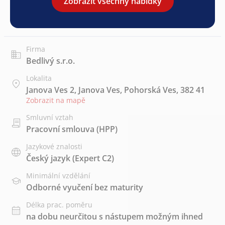
Zobrazit všechny nabídky
Firma
Bedlivý s.r.o.
Lokalita
Janova Ves 2, Janova Ves, Pohorská Ves, 382 41
Zobrazit na mapě
Smluvní vztah
Pracovní smlouva (HPP)
Jazykové znalosti
Český jazyk
(Expert C2)
Minimální vzdělání
Odborné vyučení bez maturity
Délka prac. poměru
na dobu neurčitou s nástupem možným ihned