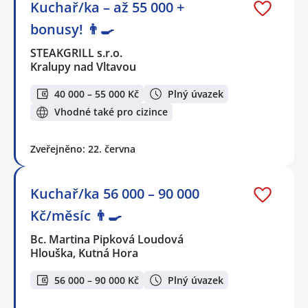
Kuchař/ka – až 55 000 +
bonusy! 👨‍🍳
STEAKGRILL s.r.o.
Kralupy nad Vltavou
40 000 – 55 000 Kč
Plný úvazek
Vhodné také pro cizince
Zveřejněno: 22. června
Kuchař/ka 56 000 – 90 000
Kč/měsíc 👨‍🍳
Bc. Martina Pipková Loudová
Hlouška, Kutná Hora
56 000 – 90 000 Kč
Plný úvazek