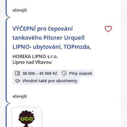
včerejší
VÝČEPNÍ pro čepování
tankového Pilsner Urquell
LIPNO- ubytování, TOPmzda,
HOREKA LIPNO s.r.o.
Lipno nad Vltavou
38 000 – 45 000 Kč
Plný úvazek
Vhodné také pro absolventy
včerejší