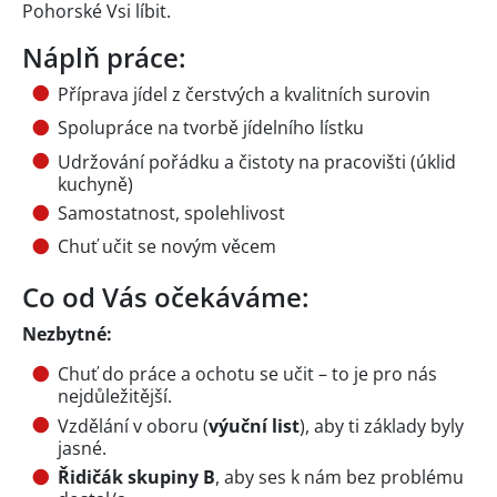
Pohorské Vsi líbit.
Náplň práce:
Příprava jídel z čerstvých a kvalitních surovin
Spolupráce na tvorbě jídelního lístku
Udržování pořádku a čistoty na pracovišti (úklid
kuchyně)
Samostatnost, spolehlivost
Chuť učit se novým věcem
Co od Vás očekáváme:
Nezbytné:
Chuť do práce a ochotu se učit – to je pro nás
nejdůležitější.
Vzdělání v oboru (
výuční list
), aby ti základy byly
jasné.
Řidičák skupiny B
, aby ses k nám bez problému