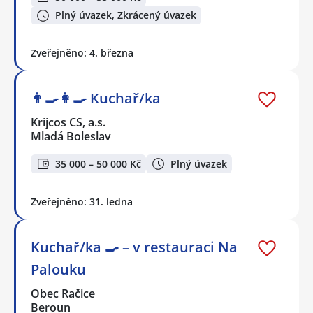
Plný úvazek, Zkrácený úvazek
Zveřejněno: 4. března
👨‍🍳👩‍🍳​​​​​​​ Kuchař/ka
Krijcos CS, a.s.
Mladá Boleslav
35 000 – 50 000 Kč
Plný úvazek
Zveřejněno: 31. ledna
Kuchař/ka 🍳 – v restauraci Na
Palouku
Obec Račice
Beroun