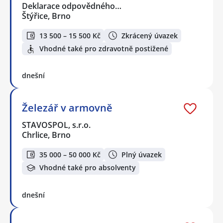
Deklarace odpovědného…
Štýřice, Brno
13 500 – 15 500 Kč
Zkrácený úvazek
Vhodné také pro zdravotně postižené
dnešní
Železář v armovně
STAVOSPOL, s.r.o.
Chrlice, Brno
35 000 – 50 000 Kč
Plný úvazek
Vhodné také pro absolventy
dnešní