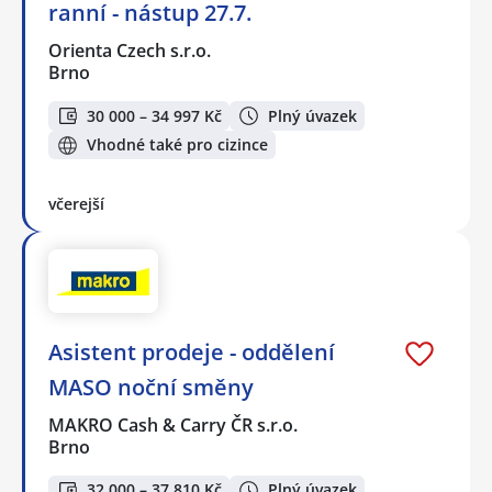
ranní - nástup 27.7.
Orienta Czech s.r.o.
Brno
30 000 – 34 997 Kč
Plný úvazek
Vhodné také pro cizince
včerejší
Asistent prodeje - oddělení
MASO noční směny
MAKRO Cash & Carry ČR s.r.o.
Brno
32 000 – 37 810 Kč
Plný úvazek