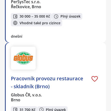
PerSysTec s.r.o.
Řečkovice, Brno
30 000 – 35 000 Kč
Plný úvazek
Vhodné také pro cizince
dnešní
Pracovník provozu restaurace
- skladník (Brno)
Globus ČR, v.o.s.
Brno
31 700 Kč
Plný úvazek