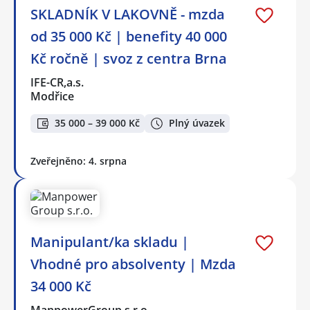
SKLADNÍK V LAKOVNĚ - mzda
od 35 000 Kč | benefity 40 000
Kč ročně | svoz z centra Brna
IFE-CR,a.s.
Modřice
35 000 – 39 000 Kč
Plný úvazek
Zveřejněno: 4. srpna
Manipulant/ka skladu |
Vhodné pro absolventy | Mzda
34 000 Kč
ManpowerGroup s.r.o.