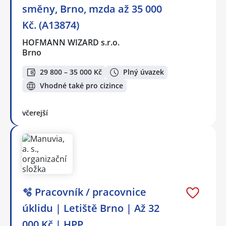
směny, Brno, mzda až 35 000
Kč. (A13874)
HOFMANN WIZARD s.r.o.
Brno
29 800 – 35 000 Kč
Plný úvazek
Vhodné také pro cizince
včerejší
🫧 Pracovník / pracovnice
úklidu | Letiště Brno | Až 32
000 Kč | HPP