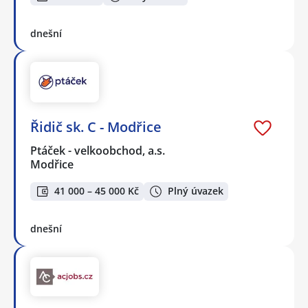
dnešní
Řidič sk. C - Modřice
Ptáček - velkoobchod, a.s.
Modřice
41 000 – 45 000 Kč
Plný úvazek
dnešní