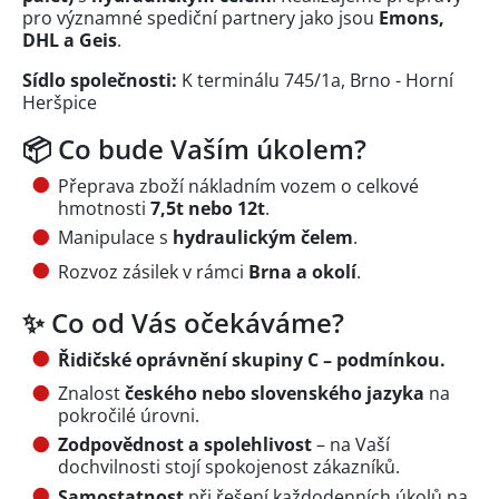
pro významné spediční partnery jako jsou
Emons,
DHL a Geis
.
Sídlo společnosti:
K terminálu 745/1a, Brno - Horní
Heršpice
📦 Co bude Vaším úkolem?
Přeprava zboží nákladním vozem o celkové
hmotnosti
7,5t nebo 12t
.
Manipulace s
hydraulickým čelem
.
Rozvoz zásilek v rámci
Brna a okolí
.
✨ Co od Vás očekáváme?
Řidičské oprávnění skupiny C – podmínkou.
Znalost
českého nebo slovenského jazyka
na
pokročilé úrovni.
Zodpovědnost a spolehlivost
– na Vaší
dochvilnosti stojí spokojenost zákazníků.
Samostatnost
při řešení každodenních úkolů na