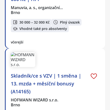
Manuvia, a. s., organizační…
Brno
30 000 – 32 000 Kč
Plný úvazek
Vhodné také pro absolventy
včerejší
Skladník/ce s VZV | 1 směna |
13. mzda + měsíční bonusy
(A14165)
HOFMANN WIZARD s.r.o.
Brno