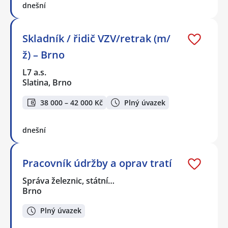
dnešní
Skladník / řidič VZV/retrak (m/
ž) – Brno
L7 a.s.
Slatina, Brno
38 000 – 42 000 Kč
Plný úvazek
dnešní
Pracovník údržby a oprav tratí
Správa železnic, státní…
Brno
Plný úvazek