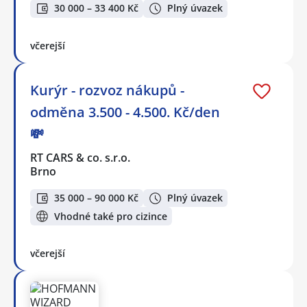
30 000 – 33 400 Kč
Plný úvazek
včerejší
Kurýr - rozvoz nákupů -
odměna 3.500 - 4.500. Kč/den
💸
RT CARS & co. s.r.o.
Brno
35 000 – 90 000 Kč
Plný úvazek
Vhodné také pro cizince
včerejší