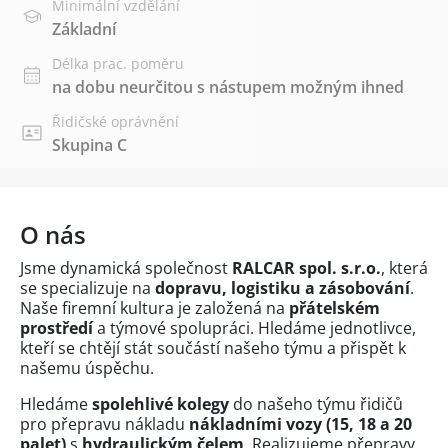
Minimální vzdělání
Základní
Délka prac. poměru
na dobu neurčitou s nástupem možným ihned
Řidičské oprávnění
Skupina C
O nás
Jsme dynamická společnost
RALCAR spol. s.r.o.
, která
se specializuje na
dopravu, logistiku a zásobování
.
Naše firemní kultura je založená na
přátelském
prostředí
a týmové spolupráci. Hledáme jednotlivce,
kteří se chtějí stát součástí našeho týmu a přispět k
našemu úspěchu.
Hledáme
spolehlivé kolegy
do našeho týmu řidičů
pro přepravu nákladu
nákladními vozy (15, 18 a 20
palet)
s
hydraulickým čelem
. Realizujeme přepravy