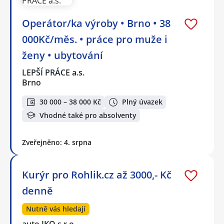
Operátor/ka výroby • Brno • 38
000Kč/měs. • práce pro muže i
ženy • ubytování
LEPŠÍ PRÁCE a.s.
Brno
30 000 – 38 000 Kč
Plný úvazek
Vhodné také pro absolventy
Zveřejněno: 4. srpna
Kurýr pro Rohlik.cz až 3000,- Kč
denně
Nutně vás hledají