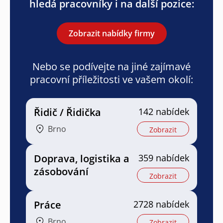
hledá pracovníky i na další pozice:
Zobrazit nabídky firmy
Nebo se podívejte na jiné zajímavé
pracovní příležitosti ve vašem okolí:
Řidič / Řidička
142 nabídek
Brno
Zobrazit
Doprava, logistika a
359 nabídek
zásobování
Zobrazit
Práce
2728 nabídek
Brno
Zobrazit