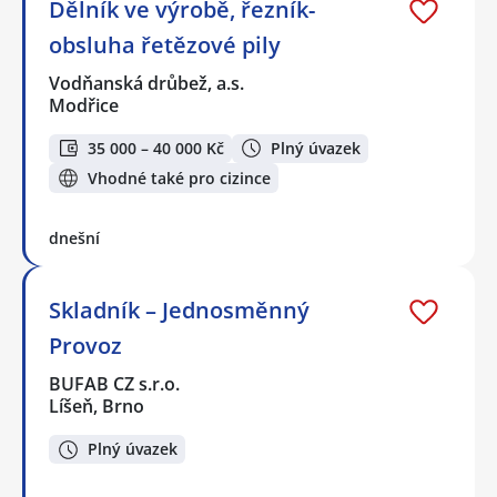
Dělník ve výrobě, řezník-
obsluha řetězové pily
Vodňanská drůbež, a.s.
Modřice
35 000 – 40 000 Kč
Plný úvazek
Vhodné také pro cizince
dnešní
Skladník – Jednosměnný
Provoz
BUFAB CZ s.r.o.
Líšeň, Brno
Plný úvazek