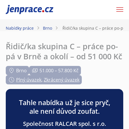
JenPráce.cz
Nabídky práce
Brno
Řidič/ka skupina C – práce po-pá v
Řidič/ka skupina C – práce po-
pá v Brně a okolí – od 51 000 Kč
Brno
51.000 – 57.800 Kč
Plný úvazek
,
Zkrácený úvazek
Tahle nabídka už je sice pryč,
ale není důvod zoufat.
Společnost RALCAR spol. s r.o.