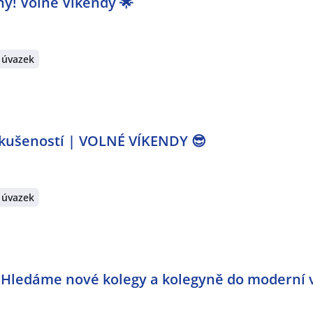
ny! Volné Víkendy 🌟
 úvazek
kušeností | VOLNÉ VÍKENDY 😎
 úvazek
Hledáme nové kolegy a kolegyně do moderní 