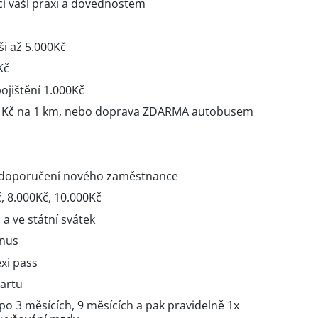
í vaší praxi a dovednostem
ši až 5.000Kč
Kč
pojištění 1.000Kč
3 Kč na 1 km, nebo doprava ZDARMA autobusem
a doporučení nového zaměstnance
, 8.000Kč, 10.000Kč
 a ve státní svátek
onus
xi pass
kartu
 3 měsících, 9 měsících a pak pravidelně 1x