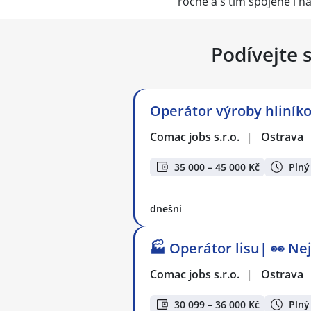
ročně a s tím spojené i 
Podívejte 
Operátor výroby hliníko
Comac jobs s.r.o.
|
Ostrava
35 000 – 45 000 Kč
Plný
dnešní
🏭 Operátor lisu| 👀 Ne
Comac jobs s.r.o.
|
Ostrava
30 099 – 36 000 Kč
Plný