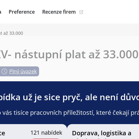
a
Preference
Recenze firem
at až 33.000
V- nástupní plat až 33.000
Plný úvazek
ídka už je sice pryč, ale není dův
ás tisíce pracovních příležitostí, které čekají pr
ce
121 nabídek
Doprava, logistika a