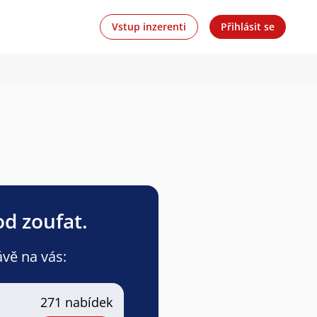
Vstup inzerenti
Přihlásit se
od zoufat.
ávě na vás:
271 nabídek