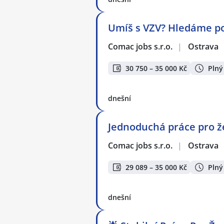
Umíš s VZV? Hledáme pos
Comac jobs s.r.o.
|
Ostrava
30 750 – 35 000 Kč
Plný
dnešní
Jednoduchá práce pro že
Comac jobs s.r.o.
|
Ostrava
29 089 – 35 000 Kč
Plný
dnešní