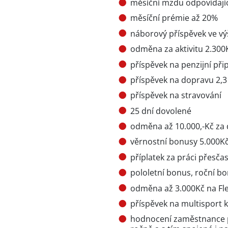
měsíční mzdu odpovídajíc
měsíční prémie až 20%
náborový příspěvek ve vý
odměna za aktivitu 2.300
příspěvek na penzijní při
příspěvek na dopravu 2,
příspěvek na stravování
25 dní dovolené
odměna až 10.000,-Kč z
věrnostní bonusy 5.000Kč
příplatek za práci přesčas
pololetní bonus, roční b
odměna až 3.000Kč na Fle
příspěvek na multisport 
hodnocení zaměstnance po