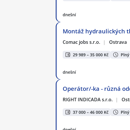
dnešní
Montáž hydraulických t
Comac jobs s.r.o.
|
Ostrava
29 989 – 35 000 Kč
Plný
dnešní
Operátor/-ka - různá od
RIGHT INDICADA s.r.o.
|
Ost
37 000 – 46 000 Kč
Plný
dnešní