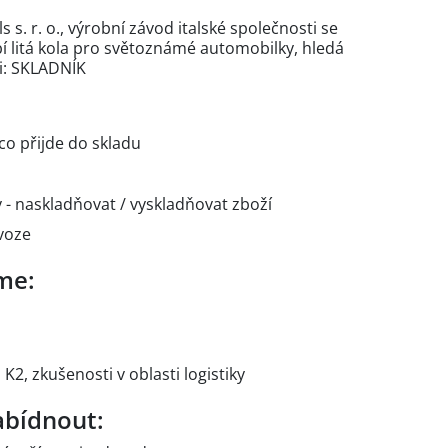
. r. o., výrobní závod italské společnosti se
í litá kola pro světoznámé automobilky, hledá
i: SKLADNÍK
co přijde do skladu
 - naskladňovat / vyskladňovat zboží
voze
me:
2, zkušenosti v oblasti logistiky
bídnout: