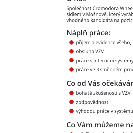
Společnost Cromodora Wheels s
sídlem v Mošnově, který vyráb
vhodného kandidáta na pozic
Náplň práce:
příjem a evidence všeho, 
obsluha VZV
práce s interními systémy
práce ve 3 směnném pro
Co od Vás očekává
bohaté zkušenosti s VZV
zodpovědnost
výhodou práce v systému K
Co Vám můžeme na