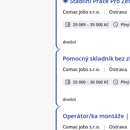
🌟 Stabilní Práce Pro Že
Comac jobs s.r.o.
|
Ostrava
29 089 – 35 000 Kč
Plný
dnešní
Pomocný skladník bez z
Comac jobs s.r.o.
|
Ostrava
25 000 – 30 500 Kč
Plný
dnešní
Operátor/ka montáže | 
Comac jobs s.r.o.
|
Ostrava