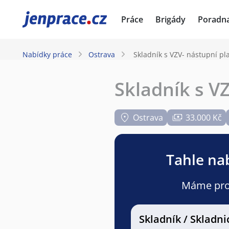
JenPráce.cz
Práce
Brigády
Poradn
Nabídky práce
Ostrava
Skladník s VZV- nástupní pl
Skladník s VZ
Ostrava
33.000 Kč
Tahle nab
Máme pro v
Skladník / Skladni