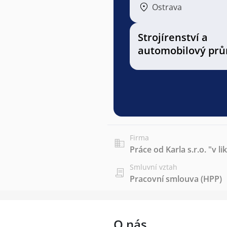
Ostrava
Strojírenství a
automobilový prů
Firma
Práce od Karla s.r.o. "v li
Smluvní vztah
Pracovní smlouva (HPP)
O nás