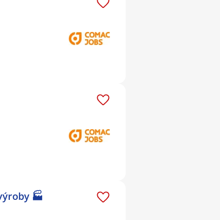
výroby 🏭