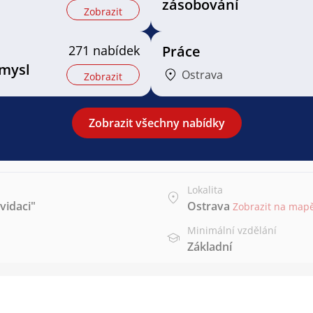
zásobování
Zobrazit
271 nabídek
Práce
mysl
Ostrava
Zobrazit
Zobrazit všechny nabídky
Lokalita
kvidaci"
Ostrava
Zobrazit na map
Minimální vzdělání
Základní