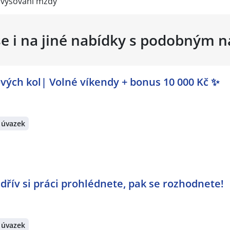
navyšování mzdy
se i na jiné nabídky s podobným 
vých kol| Volné víkendy + bonus 10 000 Kč ✨
 úvazek
jdřív si práci prohlédnete, pak se rozhodnete!
 úvazek