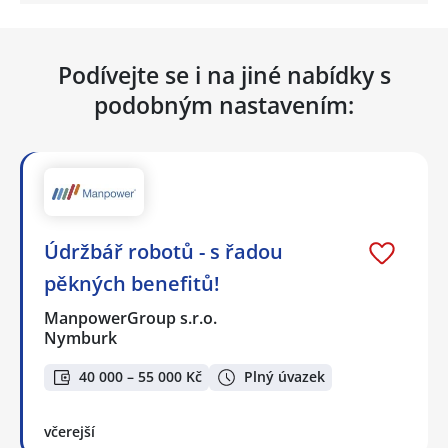
Podívejte se i na jiné nabídky s
podobným nastavením:
Údržbář robotů - s řadou
pěkných benefitů!
ManpowerGroup s.r.o.
Nymburk
40 000 – 55 000 Kč
Plný úvazek
včerejší