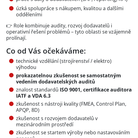
úzká spolupráce s nákupem, kvalitou a dalšími
odděleními
👉 Role kombinuje audity, rozvoj dodavatelů i
operativní řešení problémů – tyto oblasti se vzájemně
prolínají.
Co od Vás očekáváme:
technické vzdělání (strojírenství / elektro)
výhodou
prokazatelnou zkušenost se samostatným
vedením dodavatelských auditů
znalost standardů
ISO 9001, certifikace auditora
IATF a VDA 6.3
zkušenost s nástroji kvality (FMEA, Control Plan,
APQP, 8D)
zkušenost s rozvojem dodavatelů v
mezinárodním prostředí
zkušenost se startem výroby nebo nastavováním