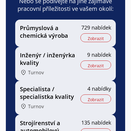
Nebo se podívejte na jiné zajímavé
pracovní příležitosti ve vašem okolí:
Průmyslová a
729 nabídek
chemická výroba
Zobrazit
Inženýr / inženýrka
9 nabídek
kvality
Zobrazit
Turnov
Specialista /
4 nabídky
specialistka kvality
Zobrazit
Turnov
Strojírenství a
135 nabídek
automobilový