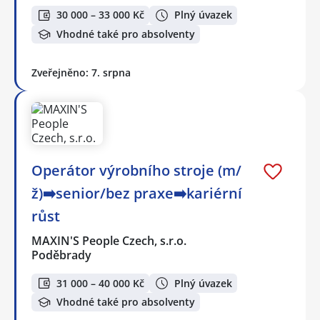
30 000 – 33 000 Kč
Plný úvazek
Vhodné také pro absolventy
Zveřejněno: 7. srpna
Operátor výrobního stroje (m/
ž)➡️senior/bez praxe➡️kariérní
růst
MAXIN'S People Czech, s.r.o.
Poděbrady
31 000 – 40 000 Kč
Plný úvazek
Vhodné také pro absolventy