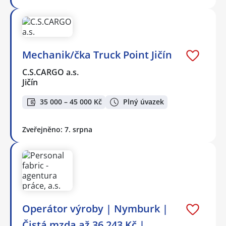
Mechanik/čka Truck Point Jičín
C.S.CARGO a.s.
Jičín
35 000 – 45 000 Kč
Plný úvazek
Zveřejněno: 7. srpna
Operátor výroby | Nymburk |
Čistá mzda až 36 243 Kč |