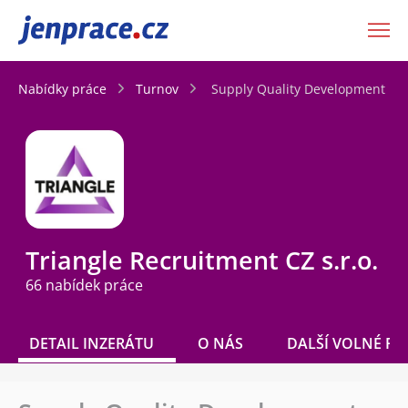
JenPráce.cz
Nabídky práce
Turnov
Supply Quality Development En
Triangle Recruitment CZ s.r.o.
66 nabídek práce
DETAIL INZERÁTU
O NÁS
DALŠÍ VOLNÉ PO