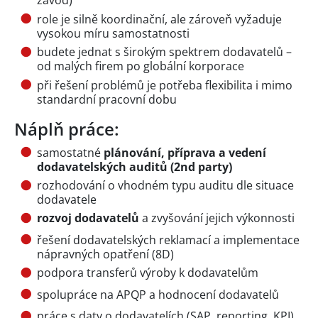
závod)
role je silně koordinační, ale zároveň vyžaduje
vysokou míru samostatnosti
budete jednat s širokým spektrem dodavatelů –
od malých firem po globální korporace
při řešení problémů je potřeba flexibilita i mimo
standardní pracovní dobu
Náplň práce:
samostatné
plánování, příprava a vedení
dodavatelských auditů (2nd party)
rozhodování o vhodném typu auditu dle situace
dodavatele
rozvoj dodavatelů
a zvyšování jejich výkonnosti
řešení dodavatelských reklamací a implementace
nápravných opatření (8D)
podpora transferů výroby k dodavatelům
spolupráce na APQP a hodnocení dodavatelů
práce s daty o dodavatelích (SAP, reporting, KPI)