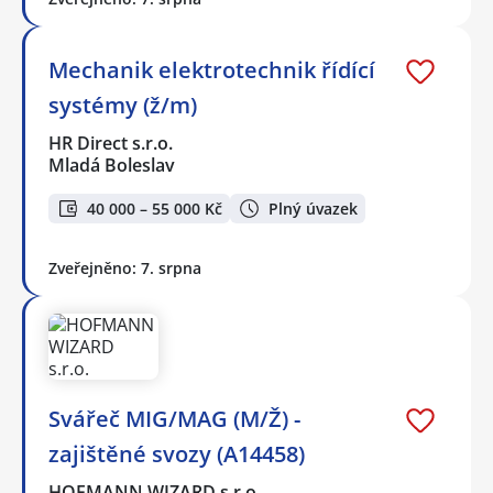
Mechanik elektrotechnik řídící
systémy (ž/m)
HR Direct s.r.o.
Mladá Boleslav
40 000 – 55 000 Kč
Plný úvazek
Zveřejněno: 7. srpna
Svářeč MIG/MAG (M/Ž) -
zajištěné svozy (A14458)
HOFMANN WIZARD s.r.o.