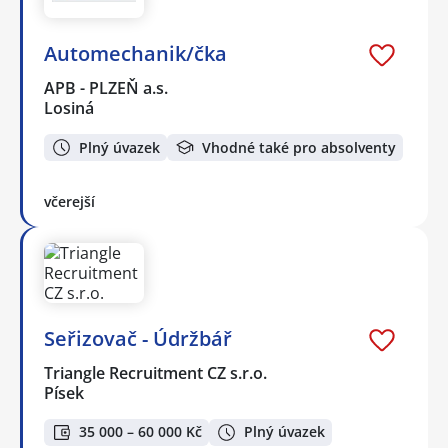
Automechanik/čka
APB - PLZEŇ a.s.
Losiná
Plný úvazek
Vhodné také pro absolventy
včerejší
Seřizovač - Údržbář
Triangle Recruitment CZ s.r.o.
Písek
35 000 – 60 000 Kč
Plný úvazek