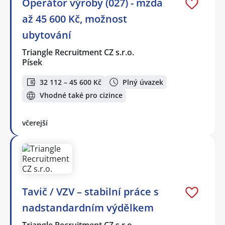
Operátor výroby (027) - mzda
až 45 600 Kč, možnost
ubytování
Triangle Recruitment CZ s.r.o.
Písek
32 112 – 45 600 Kč
Plný úvazek
Vhodné také pro cizince
včerejší
Tavič / VZV – stabilní práce s
nadstandardním výdělkem
Triangle Recruitment CZ s.r.o.