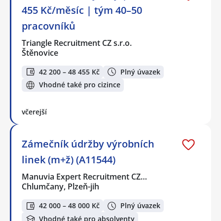
455 Kč/měsíc | tým 40–50
pracovníků
Triangle Recruitment CZ s.r.o.
Štěnovice
42 200 – 48 455 Kč
Plný úvazek
Vhodné také pro cizince
včerejší
Zámečník údržby výrobních
linek (m+ž) (A11544)
Manuvia Expert Recruitment CZ…
Chlumčany, Plzeň-jih
42 000 – 48 000 Kč
Plný úvazek
Vhodné také pro absolventy