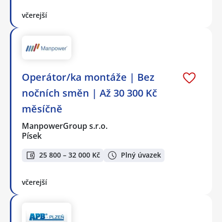
včerejší
Operátor/ka montáže | Bez
nočních směn | Až 30 300 Kč
měsíčně
ManpowerGroup s.r.o.
Písek
25 800 – 32 000 Kč
Plný úvazek
včerejší