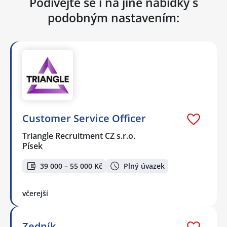
Podívejte se i na jiné nabídky s
podobným nastavením:
Customer Service Officer
Triangle Recruitment CZ s.r.o.
Písek
39 000 – 55 000 Kč
Plný úvazek
včerejší
Zedník