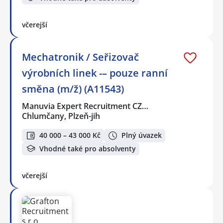
včerejší
Mechatronik / Seřizovač
výrobních linek -– pouze ranní
směna (m/ž) (A11543)
Manuvia Expert Recruitment CZ…
Chlumčany, Plzeň-jih
40 000 – 43 000 Kč
Plný úvazek
Vhodné také pro absolventy
včerejší