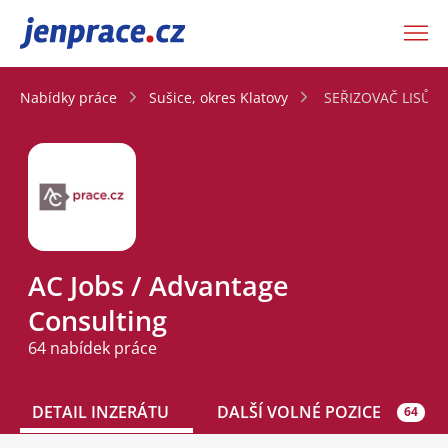
JenPráce.cz
Nabídky práce
Sušice, okres Klatovy
SEŘIZOVAČ LISŮ (3
AC Jobs / Advantage
Consulting
64 nabídek práce
DETAIL INZERÁTU
DALŠÍ VOLNÉ POZICE
64