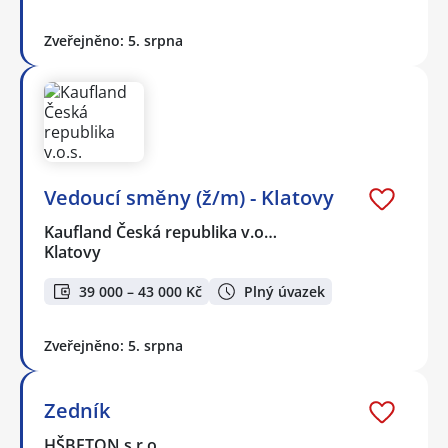
Zveřejněno: 5. srpna
Vedoucí směny (ž/m) - Klatovy
Kaufland Česká republika v.o…
Klatovy
39 000 – 43 000 Kč
Plný úvazek
Zveřejněno: 5. srpna
Zedník
HŠBETON s.r.o.