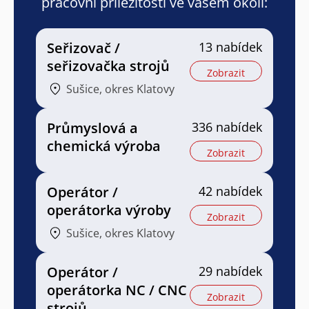
pracovní příležitosti ve vašem okolí:
Seřizovač /
13 nabídek
seřizovačka strojů
Zobrazit
Sušice, okres Klatovy
Průmyslová a
336 nabídek
chemická výroba
Zobrazit
Operátor /
42 nabídek
operátorka výroby
Zobrazit
Sušice, okres Klatovy
Operátor /
29 nabídek
operátorka NC / CNC
Zobrazit
strojů