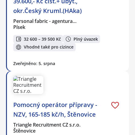
39.600,- Kč čist.+ ubyt.,
okr.Český Kruml.(HAka)
Personal fabric - agentura…
Písek
32 600 – 39 500 Kč
Plný úvazek
Vhodné také pro cizince
Zveřejněno: 5. srpna
Pomocný operátor přípravy -
NZV, 165-185 kč/h, Štěnovice
Triangle Recruitment CZ s.r.o.
Štěnovice