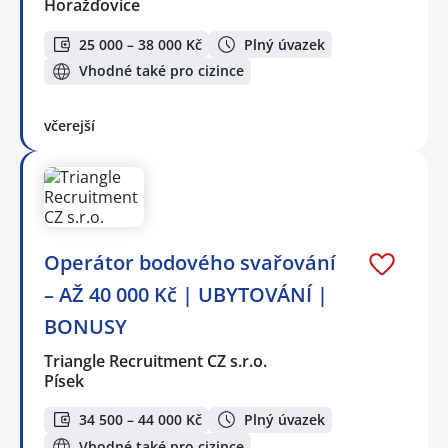
Horažďovice
25 000 – 38 000 Kč
Plný úvazek
Vhodné také pro cizince
včerejší
Operátor bodového svařování
– AŽ 40 000 Kč | UBYTOVÁNÍ |
BONUSY
Triangle Recruitment CZ s.r.o.
Písek
34 500 – 44 000 Kč
Plný úvazek
Vhodné také pro cizince