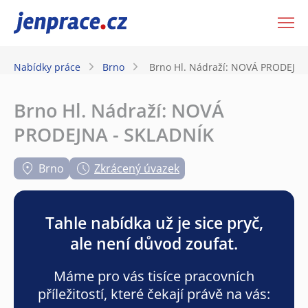
JenPráce.cz
Nabídky práce
Brno
Brno Hl. Nádraží: NOVÁ PRODEJNA
Brno Hl. Nádraží: NOVÁ
PRODEJNA - SKLADNÍK
Brno
Zkrácený úvazek
Tahle nabídka už je sice pryč,
ale není důvod zoufat.
Máme pro vás tisíce pracovních
příležitostí, které čekají právě na vás: