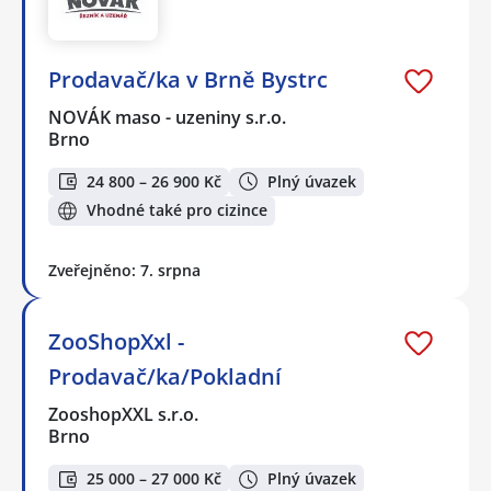
Prodavač/ka v Brně Bystrc
NOVÁK maso - uzeniny s.r.o.
Brno
24 800 – 26 900 Kč
Plný úvazek
Vhodné také pro cizince
Zveřejněno: 7. srpna
ZooShopXxl -
Prodavač/ka/Pokladní
ZooshopXXL s.r.o.
Brno
25 000 – 27 000 Kč
Plný úvazek