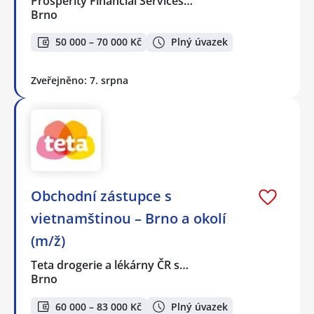
Prosperity Financial Services…
Brno
50 000 – 70 000 Kč
Plný úvazek
Zveřejněno: 7. srpna
Obchodní zástupce s
vietnamštinou – Brno a okolí
(m/ž)
Teta drogerie a lékárny ČR s…
Brno
60 000 – 83 000 Kč
Plný úvazek