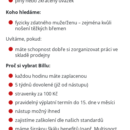
plný nebo zkrácený úvazek
Koho hledáme:
fyzicky zdatného muže/ženu – zejména kvůli
nošení těžkých břemen
Uvítáme, pokud:
máte schopnost dobře si zorganizovat práci ve
skladě prodejny
Proč si vybrat Billu:
každou hodinu máte zaplacenou
5 týdnů dovolené (již od nástupu)
stravenky za 100 Kč
pravidelný výplatní termín do 15. dne v měsíci
nástup možný ihned
zajistíme zaškolení dle našich standardů
máme širokou škálu benefitů (např. Multisport