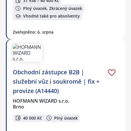
31 938 – 40 400 Kč
Plný úvazek, Zkrácený úvazek
Vhodné také pro absolventy
Zveřejněno: 6. srpna
Obchodní zástupce B2B |
služební vůz i soukromě | fix +
provize (A14440)
HOFMANN WIZARD s.r.o.
Brno
40 000 Kč
Plný úvazek