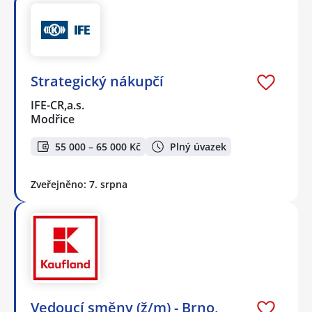
Strategický nákupčí
IFE-CR,a.s.
Modřice
55 000 – 65 000 Kč
Plný úvazek
Zveřejněno: 7. srpna
Vedoucí směny (ž/m) - Brno,