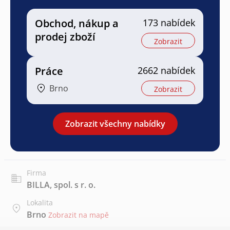
Obchod, nákup a
173 nabídek
prodej zboží
Zobrazit
Práce
2662 nabídek
Brno
Zobrazit
Zobrazit všechny nabídky
Firma
BILLA, spol. s r. o.
Lokalita
Brno
Zobrazit na mapě