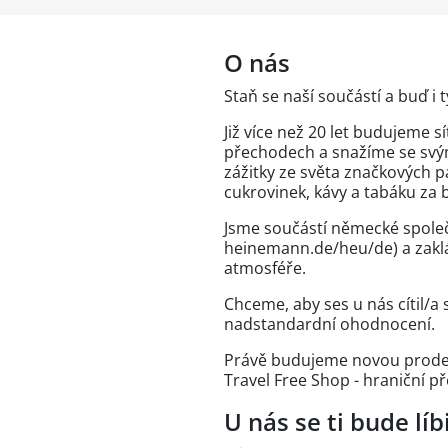
O nás
Staň se naší součástí a buď i 
Již více než 20 let budujeme 
přechodech a snažíme se svý
zážitky ze světa značkových p
cukrovinek, kávy a tabáku za
Jsme součástí německé spole
heinemann.de/heu/de) a zaklá
atmosféře.
Chceme, aby ses u nás cítil/a 
nadstandardní ohodnocení.
Právě budujeme novou prodej
Travel Free Shop - hraniční p
U nás se ti bude líbi