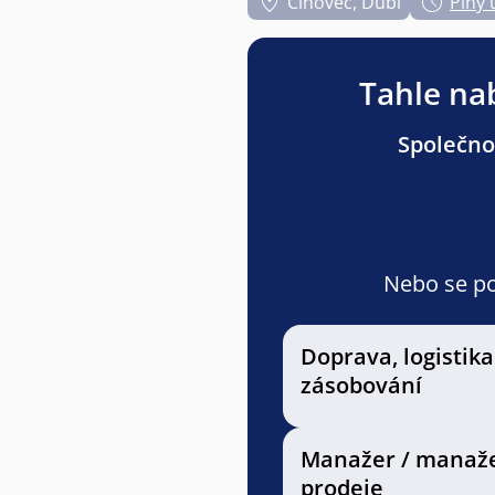
Cínovec, Dubí
Plný 
Tahle nab
Společnos
Nebo se pod
Doprava, logistika
zásobování
Manažer / manaž
prodeje