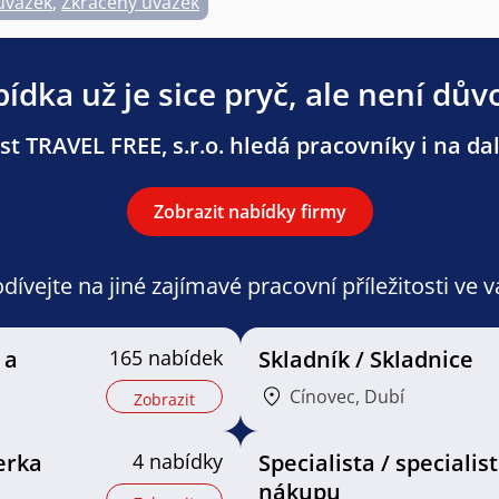
úvazek
,
Zkrácený úvazek
ídka už je sice pryč, ale není dův
t TRAVEL FREE, s.r.o. hledá pracovníky i na dal
Zobrazit nabídky firmy
ívejte na jiné zajímavé pracovní příležitosti ve 
 a
165 nabídek
Skladník / Skladnice
Cínovec, Dubí
Zobrazit
erka
4 nabídky
Specialista / specialis
nákupu