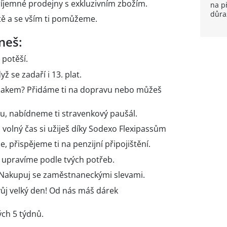
íjemné prodejny s exkluzivním zbožím.
na př
důra
tě a se vším ti pomůžeme.
neš:
ě potěší.
 se zadaří i 13. plat.
lakem? Přidáme ti na dopravu nebo můžeš
, nabídneme ti stravenkový paušál.
o volný čas si užiješ díky Sodexo Flexipassům
e, přispějeme ti na penzijní připojištění.
ji upravíme podle tvých potřeb.
? Nakupuj se zaměstnaneckými slevami.
j velký den! Od nás máš dárek
ých 5 týdnů.