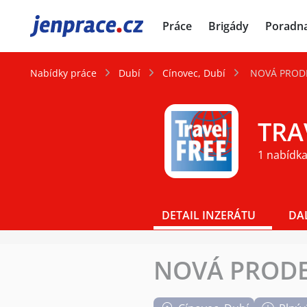
JenPráce.cz
Práce
Brigády
Poradn
Nabídky práce
Dubí
Cínovec, Dubí
NOVÁ PRODEJ
TRAV
1 nabídka
DETAIL INZERÁTU
DA
NOVÁ PRODEJ