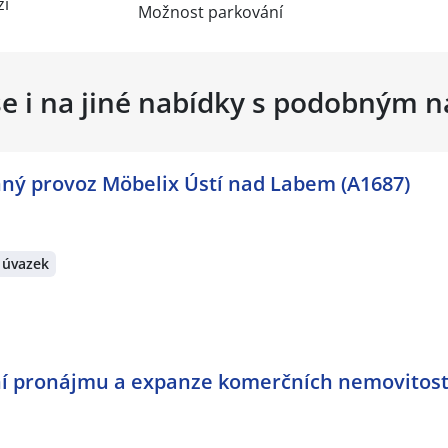
ží
Možnost parkování
se i na jiné nabídky s podobným 
ný provoz Möbelix Ústí nad Labem (A1687)
 úvazek
í pronájmu a expanze komerčních nemovitostí 