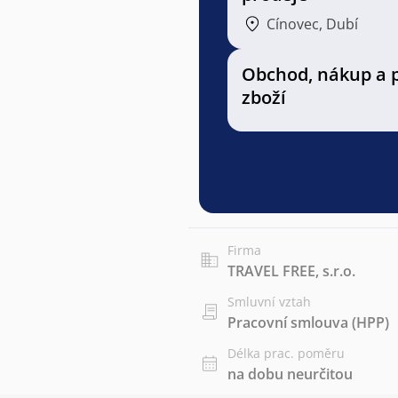
Cínovec, Dubí
Obchod, nákup a 
zboží
Firma
TRAVEL FREE, s.r.o.
Smluvní vztah
Pracovní smlouva (HPP)
Délka prac. poměru
na dobu neurčitou