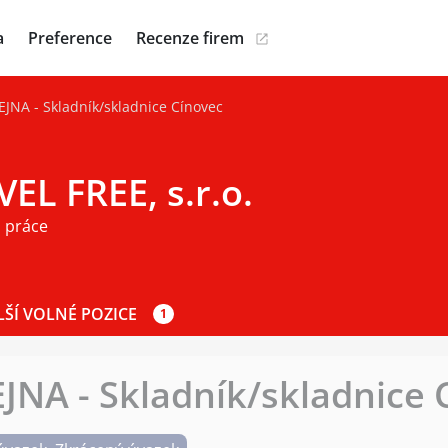
a
Preference
Recenze firem
NA - Skladník/skladnice Cínovec
EL FREE, s.r.o.
 práce
LŠÍ VOLNÉ POZICE
1
NA - Skladník/skladnice 