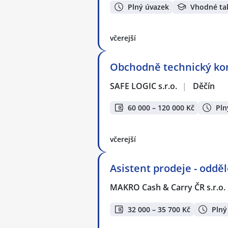
Plný úvazek
Vhodné ta
včerejší
Obchodně technický konz
SAFE LOGIC s.r.o.
|
Děčín
60 000 – 120 000 Kč
Pln
včerejší
Asistent prodeje - odd
MAKRO Cash & Carry ČR s.r.o.
32 000 – 35 700 Kč
Plný