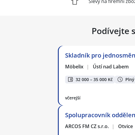
Slevy na firemní zbo
Podívejte 
Skladník pro jednosměn
Möbelix
|
Ústí nad Labem
32 000 – 35 000 Kč
Plný
včerejší
Spolupracovník oddělen
ARCOS FM CZ s.r.o.
|
Otvice