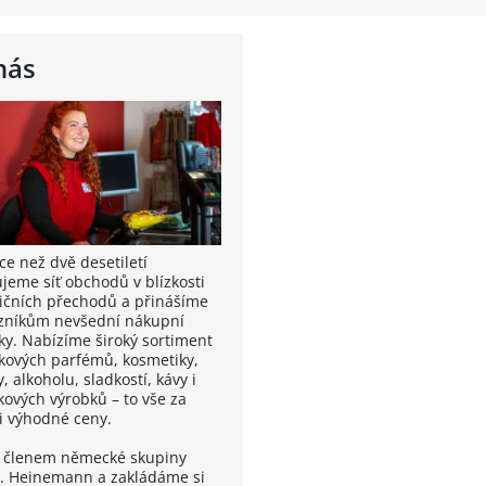
nás
ce než dvě desetiletí
jeme síť obchodů v blízkosti
ičních přechodů a přinášíme
zníkům nevšední nákupní
tky. Nabízíme široký sortiment
kových parfémů, kosmetiky,
 alkoholu, sladkostí, kávy i
kových výrobků – to vše za
i výhodné ceny.
 členem německé skupiny
. Heinemann a zakládáme si