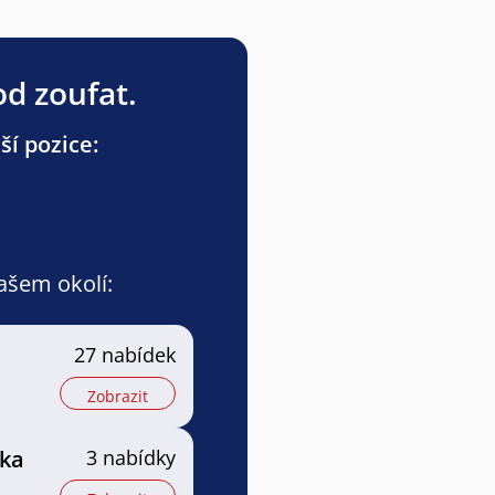
od zoufat.
ší pozice:
vašem okolí:
27 nabídek
Zobrazit
tka
3 nabídky