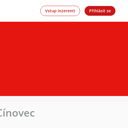
Vstup inzerenti
Přihlásit se
Cínovec