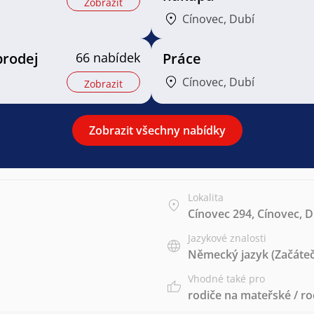
Zobrazit
Cínovec, Dubí
prodej
66 nabídek
Práce
Cínovec, Dubí
Zobrazit
Zobrazit všechny nabídky
Lokalita
Cínovec 294, Cínovec, D
Jazykové znalosti
Německý jazyk
(Začáteč
Vhodné také pro
rodiče na mateřské / r