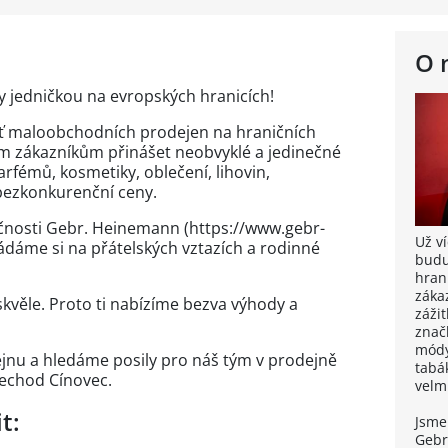
O 
ty jedničkou na evropských hranicích!
síť maloobchodních prodejen na hraničních
m zákazníkům přinášet neobvyklé a jedinečné
arfémů, kosmetiky, oblečení, lihovin,
 bezkonkurenční ceny.
čnosti Gebr. Heinemann (https://www.gebr-
Už ví
dáme si na přátelských vztazích a rodinné
budu
hran
záka
skvěle. Proto ti nabízíme bezva výhody a
záži
znač
módy,
nu a hledáme posily pro náš tým v prodejně
tabá
řechod Cínovec.
velm
t:
Jsme
Gebr