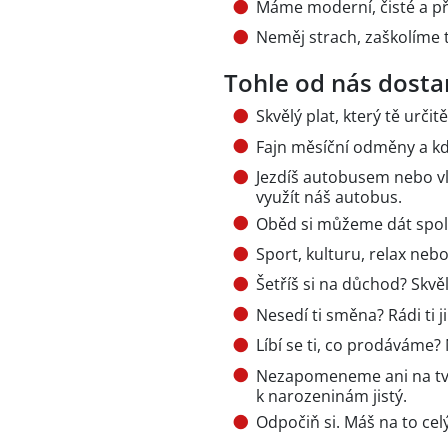
Máme moderní, čisté a př
Neměj strach, zaškolíme 
Tohle od nás dosta
Skvělý plat, který tě určit
Fajn měsíční odměny a když
Jezdíš autobusem nebo v
využít náš autobus.
Oběd si můžeme dát spolu
Sport, kulturu, relax neb
Šetříš si na důchod? Skvěl
Nesedí ti směna? Rádi ti 
Líbí se ti, co prodáváme
Nezapomeneme ani na tvů
k narozeninám jistý.
Odpočiň si. Máš na to cel