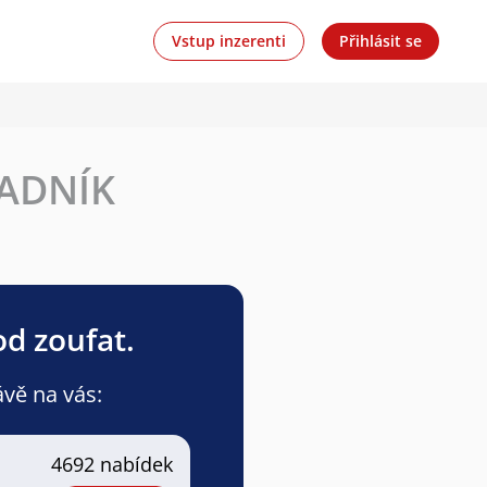
Vstup inzerenti
Přihlásit se
LADNÍK
od zoufat.
ávě na vás:
4692 nabídek