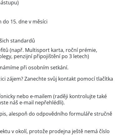
nástupu)
n do 15. dne v měsíci
ašich standardů
tů (např. Multisport karta, roční prémie,
gy, penzijní připojištění po 3 letech)
eznámíme při osobním setkání.
ici zájem? Zanechte svůj kontakt pomocí tlačítka
onicky nebo e-mailem (raději kontrolujte také
te náš e-mail nepřehlédli).
pis, alespoň do odpovědního formuláře stručně
ktu v okolí, protože prodejna ještě nemá číslo