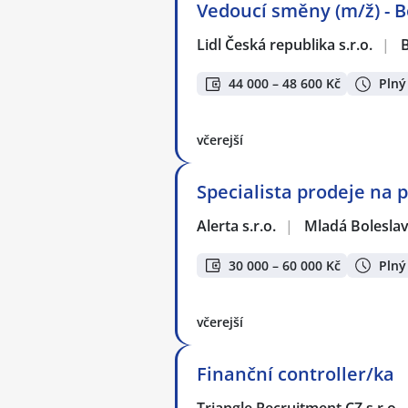
Vedoucí směny (m/ž) - B
Lidl Česká republika s.r.o.
|
B
44 000 – 48 600 Kč
Plný
včerejší
Specialista prodeje na p
Alerta s.r.o.
|
Mladá Boleslav
30 000 – 60 000 Kč
Plný
včerejší
Finanční controller/ka