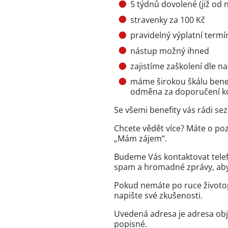
5 týdnů dovolené (již od 
stravenky za 100 Kč
pravidelný výplatní termí
nástup možný ihned
zajistíme zaškolení dle n
máme širokou škálu benefi
odměna za doporučení kole
Se všemi benefity vás rádi s
Chcete vědět více? Máte o poz
„Mám zájem“.
Budeme Vás kontaktovat telef
spam a hromadné zprávy, abys
Pokud nemáte po ruce životo
napište své zkušenosti.
Uvedená adresa je adresa obje
popisné.