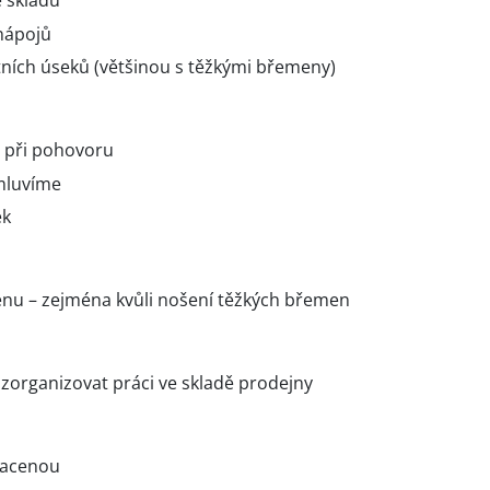
 skladu
nápojů
ních úseků (většinou s těžkými břemeny)
 při pohovoru
mluvíme
ek
nu – zejména kvůli nošení těžkých břemen
zorganizovat práci ve skladě prodejny
lacenou