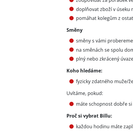
zodpovídat za pořádek ve
doplňovat zboží v úseku 
pomáhat kolegům z ostat
Směny
směny s vámi probereme
na směnách se spolu do
plný nebo zkrácený úvaz
Koho hledáme:
fyzicky zdatného muže/že
Uvítáme, pokud:
máte schopnost dobře si 
Proč si vybrat Billu:
každou hodinu máte zap