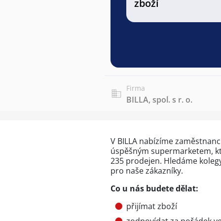
zboží
Firma
BILLA, spol. s r. o.
V BILLA nabízíme zaměstnanců
úspěšným supermarketem, kter
235 prodejen. Hledáme kolegy/
pro naše zákazníky.
Co u nás budete dělat:
přijímat zboží