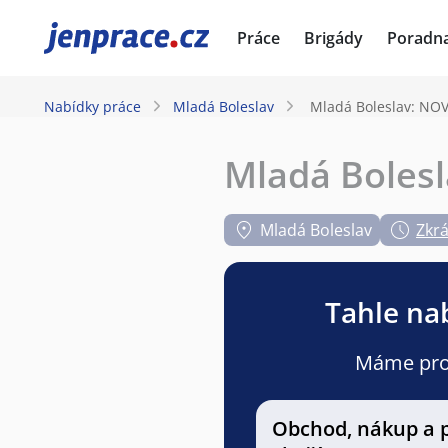
JenPráce.cz
Práce
Brigády
Poradn
Nabídky práce
Mladá Boleslav
Mladá Boleslav: NO
Mladá Boles
Mladá Boleslav
Zkr
Tahle nab
Máme pro v
Obchod, nákup a 