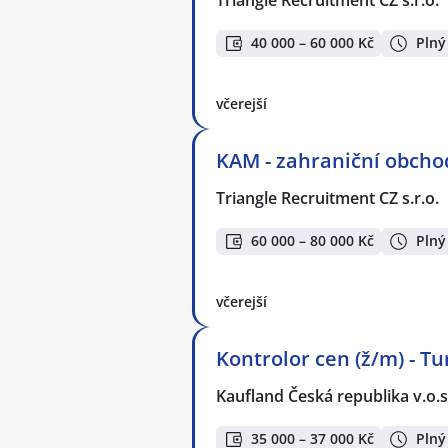
Triangle Recruitment CZ s.r.o.
40 000 – 60 000 Kč
Plný
včerejší
KAM - zahraniční obcho
Triangle Recruitment CZ s.r.o.
60 000 – 80 000 Kč
Plný
včerejší
Kontrolor cen (ž/m) - T
Kaufland Česká republika v.o.s
35 000 – 37 000 Kč
Plný