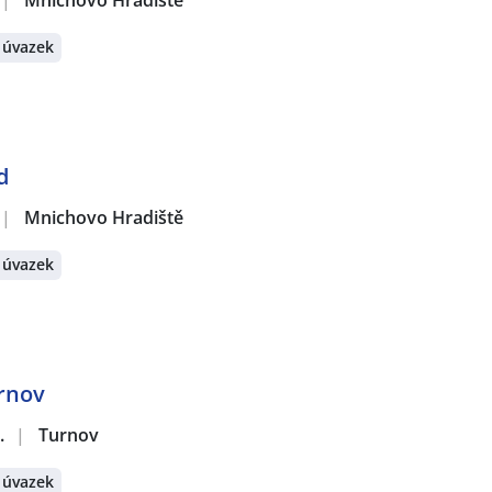
|
Mnichovo Hradiště
 úvazek
d
|
Mnichovo Hradiště
 úvazek
urnov
.
|
Turnov
 úvazek