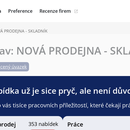
a
Preference
Recenze firem
VÁ PRODEJNA - SKLADNÍK
lav: NOVÁ PRODEJNA - SK
ácený úvazek
ídka už je sice pryč, ale není dův
ás tisíce pracovních příležitostí, které čekají pr
prodej
353 nabídek
Práce