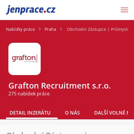
JenPráce.cz
Nabídky práce
Praha
Obchodní Zástupce | Průmyslové 
Grafton Recruitment s.r.o.
275 nabídek práce
DETAIL INZERÁTU
O NÁS
DALŠÍ VOLNÉ PO