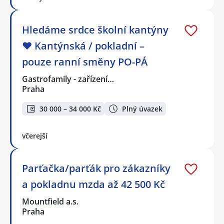
Hledáme srdce školní kantýny
❤️ Kantýnská / pokladní –
pouze ranní směny PO-PÁ
Gastrofamily - zařízení…
Praha
30 000 – 34 000 Kč
Plný úvazek
včerejší
Parťačka/parťák pro zákazníky
a pokladnu mzda až 42 500 Kč
Mountfield a.s.
Praha