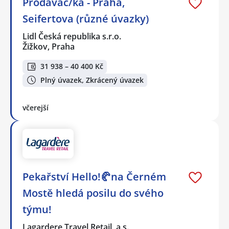
Prodavač/ka - Praha,
Seifertova (různé úvazky)
Lidl Česká republika s.r.o.
Žižkov, Praha
31 938 – 40 400 Kč
Plný úvazek, Zkrácený úvazek
včerejší
Pekařství Hello!🥐na Černém
Mostě hledá posilu do svého
týmu!
Lagardere Travel Retail, a.s.