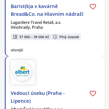
Barist(k)a v kavárně
Bread&Co. na Hlavním nádraží
Lagardere Travel Retail, a.s.
Vinohrady, Praha
37 000 – 39 000 Kč
Plný úvazek
včerejší
Vedoucí úseku (Praha -
Lipence)