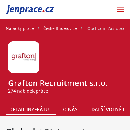
JenPráce.cz
Nabídky práce
České Budějovice
Obchodní Zástupce | 
Grafton Recruitment s.r.o.
274 nabídek práce
DETAIL INZERÁTU
O NÁS
DALŠÍ VOLNÉ PO