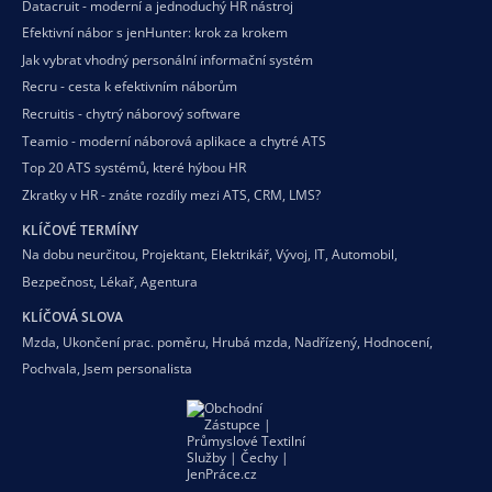
Datacruit - moderní a jednoduchý HR nástroj
Efektivní nábor s jenHunter: krok za krokem
Jak vybrat vhodný personální informační systém
Recru - cesta k efektivním náborům
Recruitis - chytrý náborový software
Teamio - moderní náborová aplikace a chytré ATS
Top 20 ATS systémů, které hýbou HR
Zkratky v HR - znáte rozdíly mezi ATS, CRM, LMS?
KLÍČOVÉ TERMÍNY
Na dobu neurčitou
,
Projektant
,
Elektrikář
,
Vývoj
,
IT
,
Automobil
,
Bezpečnost
,
Lékař
,
Agentura
KLÍČOVÁ SLOVA
Mzda
,
Ukončení prac. poměru
,
Hrubá mzda
,
Nadřízený
,
Hodnocení
,
Pochvala
,
Jsem personalista