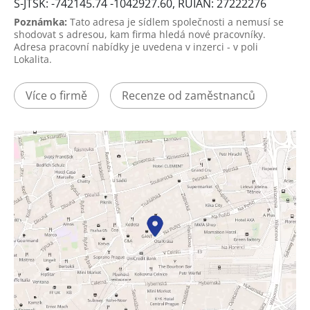
S-JTSK: -742145.74 -1042927.60, RUIAN: 27222276
Poznámka:
Tato adresa je sídlem společnosti a nemusí se
shodovat s adresou, kam firma hledá nové pracovníky.
Adresa pracovní nabídky je uvedena v inzerci - v poli
Lokalita.
Více o firmě
Recenze od zaměstnanců