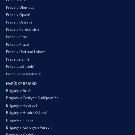
Práce v Olomouci
Práce v Opavě
Práce v Ostravě
Práce v Pardubicích
Práce v Plzni
Práce v Praze
Práce v Ústí nad Labem
Práce ve Zlíně
Práce v zahraničí
Práce ve vaší
lokalitě
NABÍDKY BRIGÁD
Brigády v Brně
Brigády v Českých Budějovicích
Brigády v Havířově
Brigády v Hradci Králové
Brigády v Jihlavě
Brigády v Karlových Varech
Brigády v Kladně