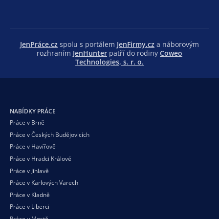
JenPráce.cz
spolu s portálem
JenFirmy.cz
a náborovým
rozhraním
JenHunter
patří do rodiny
Coweo
Technologies, s. r. o.
NABÍDKY PRÁCE
Práce v Brně
Práce v Českých Budějovicích
Práce v Havířově
Práce v Hradci Králové
Práce v Jihlavě
Práce v Karlových Varech
Práce v Kladně
Práce v Liberci
Práce v Mostě