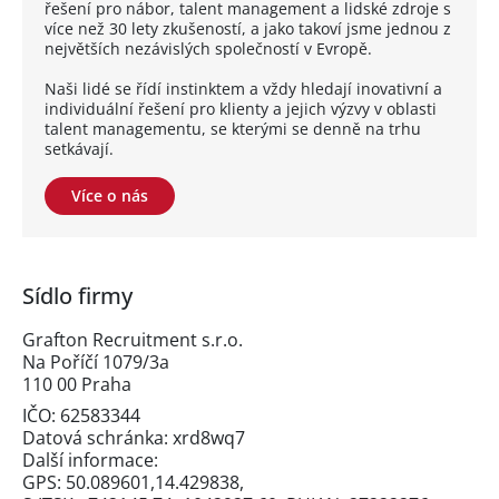
řešení pro nábor, talent management a lidské zdroje s
více než 30 lety zkušeností, a jako takoví jsme jednou z
největších nezávislých společností v Evropě.
Naši lidé se řídí instinktem a vždy hledají inovativní a
individuální řešení pro klienty a jejich výzvy v oblasti
talent managementu, se kterými se denně na trhu
setkávají.
Více o nás
Sídlo firmy
Grafton Recruitment s.r.o.
Na Poříčí 1079/3a
110 00 Praha
IČO: 62583344
Datová schránka: xrd8wq7
Další informace:
GPS: 50.089601,14.429838,