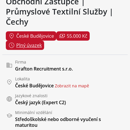
Obchodní Zástupce |
Průmyslové Textilní Služby |
Čechy
České Budějovice
55.000 Kč
Plný úvazek
Firma
Grafton Recruitment s.r.o.
Lokalita
České Budějovice
Zobrazit na mapě
Jazykové znalosti
Český jazyk
(Expert C2)
Minimální vzdělání
Středoškolské nebo odborné vyučení s
maturitou