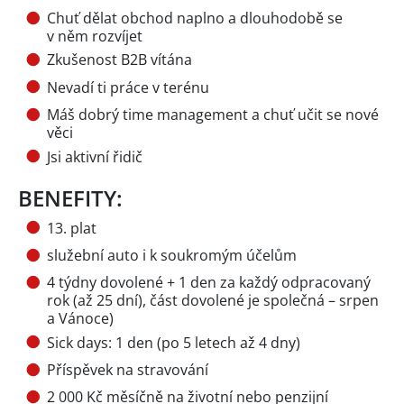
Chuť dělat obchod naplno a dlouhodobě se
v něm rozvíjet
Zkušenost B2B vítána
Nevadí ti práce v terénu
Máš dobrý time management a chuť učit se nové
věci
Jsi aktivní řidič
BENEFITY:
13. plat
služební auto i k soukromým účelům
4 týdny dovolené + 1 den za každý odpracovaný
rok (až 25 dní), část dovolené je společná – srpen
a Vánoce)
Sick days: 1 den (po 5 letech až 4 dny)
Příspěvek na stravování
2 000 Kč měsíčně na životní nebo penzijní