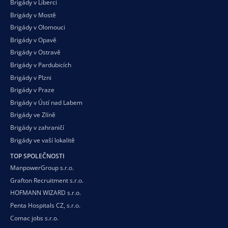
Brigády v Liberci
Brigády v Mostě
Brigády v Olomouci
Brigády v Opavě
Brigády v Ostravě
Brigády v Pardubicích
Brigády v Plzni
Brigády v Praze
Brigády v Ústí nad Labem
Brigády ve Zlíně
Brigády v zahraničí
Brigády ve vaší
lokalitě
TOP SPOLEČNOSTI
ManpowerGroup s.r.o.
Grafton Recruitment s.r.o.
HOFMANN WIZARD s.r.o.
Penta Hospitals CZ, s.r.o.
Comac jobs s.r.o.