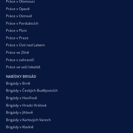
Práce v Olomouci
Práce v Opavě
Práce v Ostravě
Práce v Pardubicích
Práce v Plzni
Práce v Praze
Práce v Ústí nad Labem
Práce ve Zlíně
Práce v zahraničí
Práce ve vaší
lokalitě
NABÍDKY BRIGÁD
Brigády v Brně
Brigády v Českých Budějovicích
Brigády v Havířově
Brigády v Hradci Králové
Brigády v Jihlavě
Brigády v Karlových Varech
Brigády v Kladně