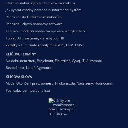
Efektivní nábor s jenHunter: krok za krokem
Jak vybrat vhodný personální informační systém
Recru - cesta k efektivním náborům
Recruitis - chytrý náborový software
Teamio - moderní náborová aplikace a chytré ATS
Top 20 ATS systémů, které hýbou HR
Zkratky v HR - znáte rozdíly mezi ATS, CRM, LMS?
KLÍČOVÉ TERMÍNY
Na dobu neurčitou
,
Projektant
,
Elektrikář
,
Vývoj
,
IT
,
Automobil
,
Bezpečnost
,
Lékař
,
Agentura
KLÍČOVÁ SLOVA
Mzda
,
Ukončení prac. poměru
,
Hrubá mzda
,
Nadřízený
,
Hodnocení
,
Pochvala
,
Jsem personalista