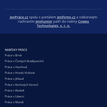
JenPráce.cz
spolu s portálem
JenFirmy.cz
a náborovým
rozhraním
JenHunter
patří do rodiny
Coweo
Technologies, s. r. o.
NABÍDKY PRÁCE
Práce v Brně
Práce v Českých Budějovicích
Práce v Havířově
Práce v Hradci Králové
Práce v Jihlavě
Práce v Karlových Varech
Práce v Kladně
Práce v Liberci
Práce v Mostě