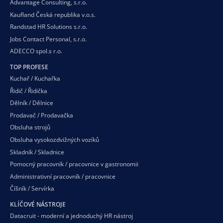
Advantage Consulting, s.r.o.
Kaufland Česká republika v.o.s.
Randstad HR Solutions s.r.o.
Jobs Contact Personal, s.r.o.
ADECCO spol.s r.o.
TOP PROFESE
Kuchař / Kuchařka
Řidič / Řidička
Dělník / Dělnice
Prodavač / Prodavačka
Obsluha strojů
Obsluha vysokozdvižných vozíků
Skladník / Skladnice
Pomocný pracovník / pracovnice v gastronomii
Administrativní pracovník / pracovnice
Číšník / Servírka
KLÍČOVÉ NÁSTROJE
Datacruit - moderní a jednoduchý HR nástroj