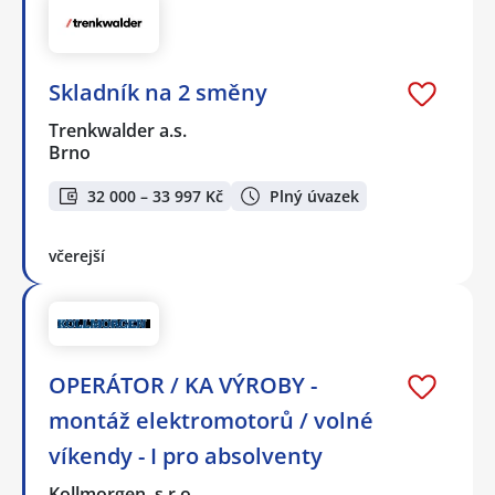
Skladník na 2 směny
Trenkwalder a.s.
Brno
32 000 – 33 997 Kč
Plný úvazek
včerejší
OPERÁTOR / KA VÝROBY -
montáž elektromotorů / volné
víkendy - I pro absolventy
Kollmorgen, s.r.o.