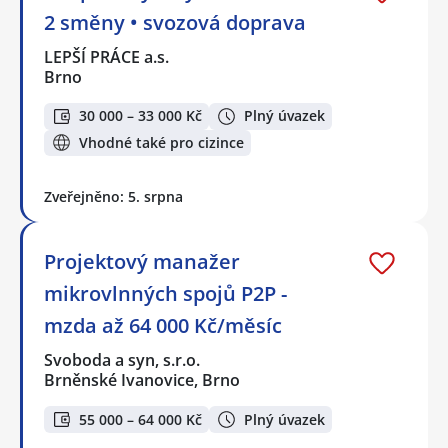
2 směny • svozová doprava
LEPŠÍ PRÁCE a.s.
Brno
30 000 – 33 000 Kč
Plný úvazek
Vhodné také pro cizince
Zveřejněno: 5. srpna
Projektový manažer
mikrovlnných spojů P2P -
mzda až 64 000 Kč/měsíc
Svoboda a syn, s.r.o.
Brněnské Ivanovice, Brno
55 000 – 64 000 Kč
Plný úvazek