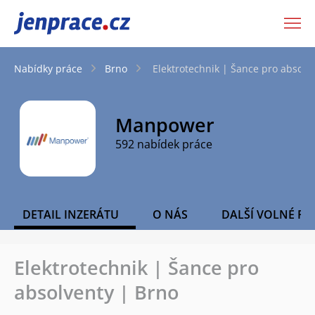
JenPráce.cz
Nabídky práce
Brno
Elektrotechnik | Šance pro absolv
Manpower
592 nabídek práce
DETAIL INZERÁTU
O NÁS
DALŠÍ VOLNÉ PO
Elektrotechnik | Šance pro
absolventy | Brno