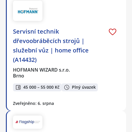
️Servisní technik
dřevoobráběcích strojů |
služební vůz | home office
(A14432)
HOFMANN WIZARD s.r.o.
Brno
45 000 – 55 000 Kč
Plný úvazek
Zveřejněno: 6. srpna