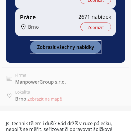
Zobrazit
Práce
2671 nabídek
Brno
Zobrazit
Zobrazit všechny nabídky
Firma
ManpowerGroup s.r.o.
Lokalita
Brno
Zobrazit na mapě
Jsi technik tělem i duší? Rád držíš v ruce páječku,
nebojíš se měřit, seřizovat či opravovat špičkové